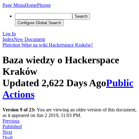
Page Menu
Home
Phorge
Search
Configure Global Search
Log In
Index
New Document
Phriction
Witaj na wiki Hackerspace Kraków!
Baza wiedzy o Hackerspace
Kraków
Updated 2,622 Days Ago
Public
Actions
Version 9 of 23:
You are viewing an older version of this document,
as it appeared on Jun 2 2019, 11:03 PM.
Previous
Published
Next
Draft