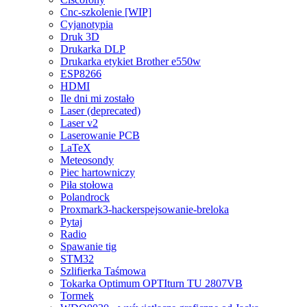
Cnc-szkolenie [WIP]
Cyjanotypia
Druk 3D
Drukarka DLP
Drukarka etykiet Brother e550w
ESP8266
HDMI
Ile dni mi zostało
Laser (deprecated)
Laser v2
Laserowanie PCB
LaTeX
Meteosondy
Piec hartowniczy
Piła stołowa
Polandrock
Proxmark3-hackerspejsowanie-breloka
Pytaj
Radio
Spawanie tig
STM32
Szlifierka Taśmowa
Tokarka Optimum OPTIturn TU 2807VB
Tormek