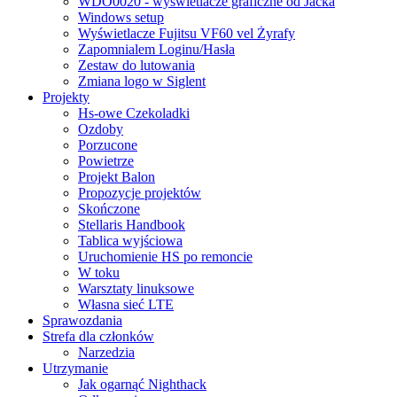
WDO0020 - wyświetlacze graficzne od Jacka
Windows setup
Wyświetlacze Fujitsu VF60 vel Żyrafy
Zapomnialem Loginu/Hasła
Zestaw do lutowania
Zmiana logo w Siglent
Projekty
Hs-owe Czekoladki
Ozdoby
Porzucone
Powietrze
Projekt Balon
Propozycje projektów
Skończone
Stellaris Handbook
Tablica wyjściowa
Uruchomienie HS po remoncie
W toku
Warsztaty linuksowe
Własna sieć LTE
Sprawozdania
Strefa dla członków
Narzedzia
Utrzymanie
Jak ogarnąć Nighthack