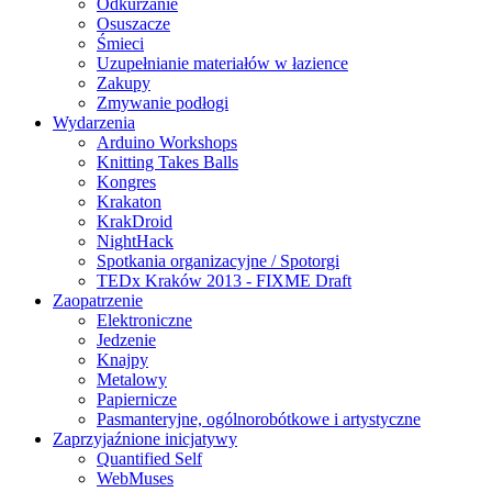
Odkurzanie
Osuszacze
Śmieci
Uzupełnianie materiałów w łazience
Zakupy
Zmywanie podłogi
Wydarzenia
Arduino Workshops
Knitting Takes Balls
Kongres
Krakaton
KrakDroid
NightHack
Spotkania organizacyjne / Spotorgi
TEDx Kraków 2013 - FIXME Draft
Zaopatrzenie
Elektroniczne
Jedzenie
Knajpy
Metalowy
Papiernicze
Pasmanteryjne, ogólnorobótkowe i artystyczne
Zaprzyjaźnione inicjatywy
Quantified Self
WebMuses