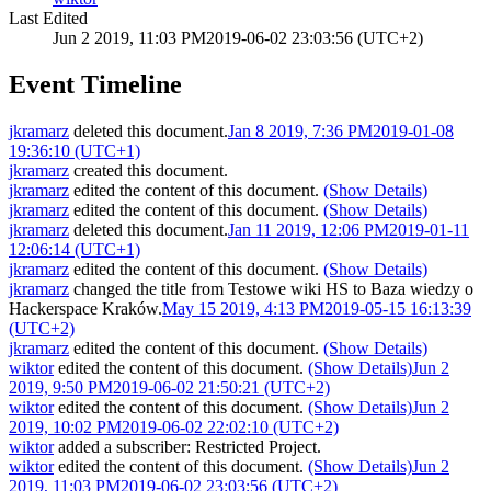
Last Edited
Jun 2 2019, 11:03 PM
2019-06-02 23:03:56 (UTC+2)
Event Timeline
jkramarz
deleted this document.
Jan 8 2019, 7:36 PM
2019-01-08
19:36:10 (UTC+1)
jkramarz
created this document.
jkramarz
edited the content of this document.
(Show Details)
jkramarz
edited the content of this document.
(Show Details)
jkramarz
deleted this document.
Jan 11 2019, 12:06 PM
2019-01-11
12:06:14 (UTC+1)
jkramarz
edited the content of this document.
(Show Details)
jkramarz
changed the title from
Testowe wiki HS
to
Baza wiedzy o
Hackerspace Kraków
.
May 15 2019, 4:13 PM
2019-05-15 16:13:39
(UTC+2)
jkramarz
edited the content of this document.
(Show Details)
wiktor
edited the content of this document.
(Show Details)
Jun 2
2019, 9:50 PM
2019-06-02 21:50:21 (UTC+2)
wiktor
edited the content of this document.
(Show Details)
Jun 2
2019, 10:02 PM
2019-06-02 22:02:10 (UTC+2)
wiktor
added a subscriber:
Restricted Project
.
wiktor
edited the content of this document.
(Show Details)
Jun 2
2019, 11:03 PM
2019-06-02 23:03:56 (UTC+2)