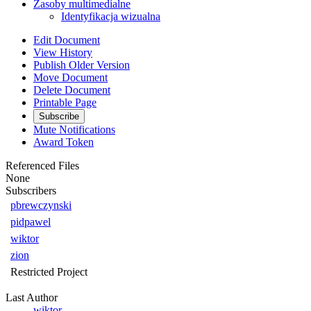
Zasoby multimedialne
Identyfikacja wizualna
Edit Document
View History
Publish Older Version
Move Document
Delete Document
Printable Page
Subscribe
Mute Notifications
Award Token
Referenced Files
None
Subscribers
pbrewczynski
pidpawel
wiktor
zion
Restricted Project
Last Author
wiktor