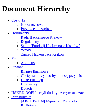
Document Hierarchy
Covid-19
Notka prasowa
Przyłbice dla szpitali
Dokumenty
Rada Hackerspace Kraków
Regulaminy
Statut "Fundacji Hackerspace Kraków”
Wzory
Zarząd Hackerspace Kraków
En
About us
Finanse
Bilanse finansowe
Chciejlista - czyli co by nam się przydało
Dane Fundacji
Darowizny
Dotacje
HSKRK BOFH - czyli do kogo z czym uderzać
Infrastruktura
[ARCHIWUM] Migracja z YoloColo
Biblioteka