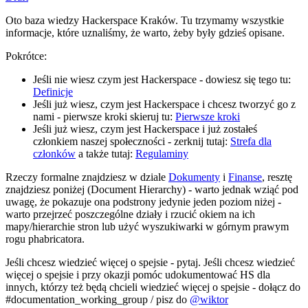
Oto baza wiedzy Hackerspace Kraków. Tu trzymamy wszystkie
informacje, które uznaliśmy, że warto, żeby były gdzieś opisane.
Pokrótce:
Jeśli nie wiesz czym jest Hackerspace - dowiesz się tego tu:
Definicje
Jeśli już wiesz, czym jest Hackerspace i chcesz tworzyć go z
nami - pierwsze kroki skieruj tu:
Pierwsze kroki
Jeśli już wiesz, czym jest Hackerspace i już zostałeś
członkiem naszej społeczności - zerknij tutaj:
Strefa dla
członków
a także tutaj:
Regulaminy
Rzeczy formalne znajdziesz w dziale
Dokumenty
i
Finanse
, resztę
znajdziesz poniżej (Document Hierarchy) - warto jednak wziąć pod
uwagę, że pokazuje ona podstrony jedynie jeden poziom niżej -
warto przejrzeć poszczególne działy i rzucić okiem na ich
mapy/hierarchie stron lub użyć wyszukiwarki w górnym prawym
rogu phabricatora.
Jeśli chcesz wiedzieć więcej o spejsie - pytaj. Jeśli chcesz wiedzieć
więcej o spejsie i przy okazji pomóc udokumentować HS dla
innych, którzy też będą chcieli wiedzieć więcej o spejsie - dołącz do
#documentation_working_group / pisz do
@wiktor