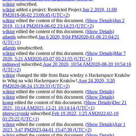
wiktor
subscribed.
wiktor
added a project:
Restricted Project
.
Jun 2 2019, 11:09
PM
2019-06-02 23:09:45 (UTC+2)
wiktor
edited the content of this document.
(Show Details)
Jun 2
2019, 11:14 PM
2019-06-02 23:14:23 (UTC+2)
wiktor
edited the content of this document.
(Show Details)
atlantis
subscribed.
Jan 6 2020, 9:04 PM
2020-01-06 21:04:21
(UTC+1)
atlantis
unsubscribed.
wiktor
edited the content of this document.
(Show Details)
Mar 7
2020, 5:21 AM
2020-03-07 05:21:55 (UTC+1)
pidpawel
subscribed.
Aug 20 2020, 10:54 AM
2020-08-20 10:54:16
(UTC+2)
wiktor
changed the title from
Baza wiedzy o Hackerspace Kraków
to
Witaj na wiki Hackerspace Kraków!
.
Aug 24 2020, 3:20
PM
2020-08-24 15:20:33 (UTC+2)
wiktor
edited the content of this document.
(Show Details)
wiktor
edited the content of this document.
(Show Details)
kogut
edited the content of this document.
(Show Details)
Dec 21
2021, 10:14 AM
2021-12-21 10:14:14 (UTC+1)
pbrewczynski
subscribed.
Feb 19 2022, 1:25 AM
2022-02-19
01:25:22 (UTC+1)
wiktor
edited the content of this document.
(Show Details)
Apr 1
2023, 3:47 PM
2023-04-01 15:47:39 (UTC+2)
wiktor
edited the content of this document.
(Show Details)