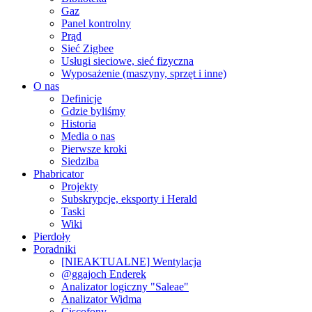
Gaz
Panel kontrolny
Prąd
Sieć Zigbee
Usługi sieciowe, sieć fizyczna
Wyposażenie (maszyny, sprzęt i inne)
O nas
Definicje
Gdzie byliśmy
Historia
Media o nas
Pierwsze kroki
Siedziba
Phabricator
Projekty
Subskrypcje, eksporty i Herald
Taski
Wiki
Pierdoły
Poradniki
[NIEAKTUALNE] Wentylacja
@ggajoch Enderek
Analizator logiczny "Saleae"
Analizator Widma
Ciscofony