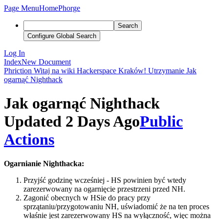
Page Menu
Home
Phorge
Search
Configure Global Search
Log In
Index
New Document
Phriction
Witaj na wiki Hackerspace Kraków!
Utrzymanie
Jak
ogarnąć Nighthack
Jak ogarnąć Nighthack
Updated 2 Days Ago
Public
Actions
Ogarnianie Nighthacka:
Przyjść godzinę wcześniej - HS powinien być wtedy
zarezerwowany na ogarnięcie przestrzeni przed NH.
Zagonić obecnych w HSie do pracy przy
sprzątaniu/przygotowaniu NH, uświadomić że na ten proces
właśnie jest zarezerwowany HS na wyłączność, więc można