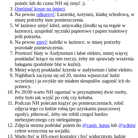
pomóc lub do czasu NH się zmyć ;).
Opróżnić kosze na śmieci
.
Na pewno
odkurzyć
: Łazienkę, korytarz, klatkę schodową, w
miarę potrzeby inne pomieszczenia.
W łazience umyć kibel, umywalkę (środki są na regale w
łazience), uzupełnić ręczniki papierowe i papier toaletowy
jeśli potrzeba.
Na pewno
zmyć
: kafelki w łazience, w miarę potrzeby
pozostałe pomieszczenia.
Przetrzeć blaty w Audytorium i labie elektro, mniej więcej
poukładać leżące na nim rzeczy, żeby nie sprawiały wrażenia
bałaganu (podobnie blat w kuźni).
Mniej więcej poukładać krzesła w audytorium i labie elektro.
Nighthack zaczyna się od 20, można wpuszczać ludzi
wcześniej i ja zwykle nie miałem skrupułów zagonić ich do
pomocy.
Po 20:00 warto NH ogarniać w przynajmniej dwie osoby,
żeby było jak wyjść po colę czy kebaba.
Podczas NH polecam krążyć po pomieszczeniach, robić
zdjęcia tego co ludzie robią (po uzyskaniu paszczowej
zgody), pilnować, żeby nie robili czegoś bardzo
niebezpiecznego czy nielegalnego.
Zdjęcia można podesłać potem do
@canis_lupus
lub
@wiktor
celem wrzucenia na socjalki.
Warto być w HS-owej koszulce i być widocznym, ludzie