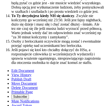
będą pytać co gdzie jest - nie musicie wiedzieć wszystkiego.
Dobrą opcją jest wytłumaczenie ludziom, żeby pomyszkowali
w szafkach i szufladach i po prostu wiedzieli co gdzie jest.
To Ty decydujesz kiedy NH się skończy
. Zwykle nie
kończymy go wcześniej niż 23:50. Jeśli jest fajny nighthack,
dużo się dzieje i masz siłę i chęć zostać dłużej - śmiało. Ale
tez nie czuj się źle jeśli musisz ludzi wyrzucić przed północą.
Warto jednak wtedy dać im odpowiednio znać wcześniej np
"za 30 minut kończymy i zamykamy".
Osoby z breloczkami oczywiście mogą zostać i ewentualnie
przejąć opiekę nad uczestnikami bez breloczka.
Jeśli pojawi się ktoś kto chciałby dołączyć do HSu, a
rozpoznajecie człowieka (z wcześniejszych wydarzeń) i
sprawia wrażenie ogarniętego, niesprawiającego zagrożenia
dla otoczenia osobnika to dajcie znać komuś ze staffu.
Edit Document
View History
Publish Draft
Move Document
Delete Document
Printable Page
Subscribe
Mute Notifications
Award Token