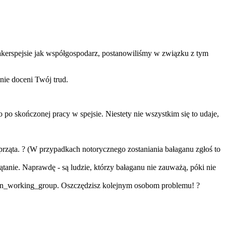
akerspejsie jak współgospodarz, postanowiliśmy w związku z tym
znie doceni Twój trud.
po skończonej pracy w spejsie. Niestety nie wszystkim się to udaje,
prząta. ? (W przypadkach notorycznego zostaniania bałaganu zgłoś to
rzątanie. Naprawdę - są ludzie, którzy bałaganu nie zauważą, póki nie
ntation_working_group. Oszczędzisz kolejnym osobom problemu! ?