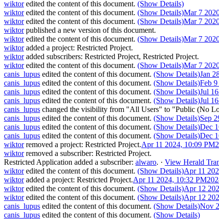
wiktor
edited the content of this document.
(Show Details)
wiktor
edited the content of this document.
(Show Details)
Mar 7 202
wiktor
edited the content of this document.
(Show Details)
Mar 7 202
wiktor
published a new version of this document.
wiktor
edited the content of this document.
(Show Details)
Mar 7 202
wiktor
added a project:
Restricted Project
.
wiktor
added subscribers:
Restricted Project
,
Restricted Project
.
wiktor
edited the content of this document.
(Show Details)
Mar 7 202
canis_lupus
edited the content of this document.
(Show Details)
Jan 2
canis_lupus
edited the content of this document.
(Show Details)
Feb 9
canis_lupus
edited the content of this document.
(Show Details)
Jul 1
canis_lupus
edited the content of this document.
(Show Details)
Jul 1
canis_lupus
changed the visibility from "All Users" to "Public (No L
canis_lupus
edited the content of this document.
(Show Details)
Sep 2
canis_lupus
edited the content of this document.
(Show Details)
Dec 1
canis_lupus
edited the content of this document.
(Show Details)
Dec 1
wiktor
removed a project:
Restricted Project
.
Apr 11 2024, 10:09 PM
2
wiktor
removed a subscriber:
Restricted Project
.
Restricted Application
added a subscriber:
alwaro
.
·
View Herald Tran
wiktor
edited the content of this document.
(Show Details)
Apr 11 202
wiktor
added a project:
Restricted Project
.
Apr 11 2024, 10:32 PM
202
wiktor
edited the content of this document.
(Show Details)
Apr 12 202
wiktor
edited the content of this document.
(Show Details)
Apr 12 202
canis_lupus
edited the content of this document.
(Show Details)
Nov 2
canis_lupus
edited the content of this document.
(Show Details)