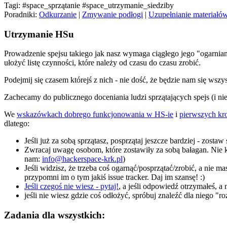
Tagi: #space_sprzątanie #space_utrzymanie_siedziby
Poradniki:
Odkurzanie
|
Zmywanie podłogi
|
Uzupełnianie materiałów
Utrzymanie HSu
Prowadzenie spejsu takiego jak nasz wymaga ciągłego jego "ogarnia
ułożyć listę czynności, które należy od czasu do czasu zrobić.
Podejmij się czasem którejś z nich - nie dość, że będzie nam się wszy
Zachecamy do publicznego doceniania ludzi sprzątających spejs (i nie
We
wskazówkach dobrego funkcjonowania w HS-ie
i
pierwszych kr
dlatego:
Jeśli już za sobą sprzątasz, posprzątaj jeszcze bardziej - zosta
Zwracaj uwagę osobom, które zostawiły za sobą bałagan. Nie kr
nam:
info@hackerspace-krk.pl
)
Jeśli widzisz, że trzeba coś ogarnąć/posprzątać/zrobić, a nie m
przypomni im o tym jakiś issue tracker. Daj im szansę! :)
Jeśli czegoś nie wiesz - pytaj!
, a jeśli odpowiedź otrzymałeś, 
jeśli nie wiesz gdzie coś odłożyć, spróbuj znaleźć dla niego "r
Zadania dla wszystkich: