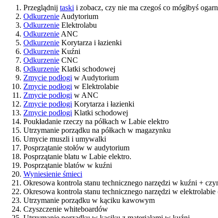
Przeglądnij
taski
i zobacz, czy nie ma czegoś co mógłbyś ogar
Odkurzenie
Audytorium
Odkurzenie
Elektrolabu
Odkurzenie
ANC
Odkurzenie
Korytarza i łazienki
Odkurzenie
Kuźni
Odkurzenie
CNC
Odkurzenie
Klatki schodowej
Zmycie podłogi
w Audytorium
Zmycie podłogi
w Elektrolabie
Zmycie podłogi
w ANC
Zmycie podłogi
Korytarza i łazienki
Zmycie podłogi
Klatki schodowej
Poukładanie rzeczy na półkach w Labie elektro
Utrzymanie porządku na półkach w magazynku
Umycie muszli i umywalki
Posprzątanie stołów w audytorium
Posprzątanie blatu w Labie elektro.
Posprzątanie blatów w kuźni
Wyniesienie śmieci
Okresowa kontrola stanu technicznego narzędzi w kuźni + czyn
Okresowa kontrola stanu technicznego narzędzi w elektrolabie 
Utrzymanie porządku w kąciku kawowym
Czyszczenie whiteboardów
Utrzymanie porządku w kąciku z materiałami w kuźni