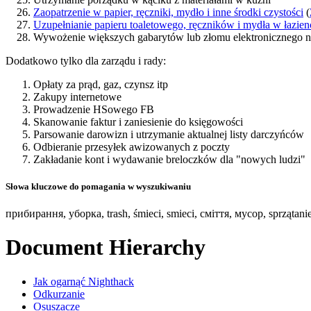
Zaopatrzenie w papier, ręczniki, mydło i inne środki czystości
(
Uzupełnianie papieru toaletowego, ręczników i mydła w łazien
Wywożenie większych gabarytów lub złomu elektronicznego n
Dodatkowo tylko dla zarządu i rady:
Opłaty za prąd, gaz, czynsz itp
Zakupy internetowe
Prowadzenie HSowego FB
Skanowanie faktur i zaniesienie do księgowości
Parsowanie darowizn i utrzymanie aktualnej listy darczyńców
Odbieranie przesyłek awizowanych z poczty
Zakładanie kont i wydawanie breloczków dla "nowych ludzi"
Słowa kluczowe do pomagania w wyszukiwaniu
прибирання, уборка, trash, śmieci, smieci, сміття, мусор, sprzątani
Document Hierarchy
Jak ogarnąć Nighthack
Odkurzanie
Osuszacze