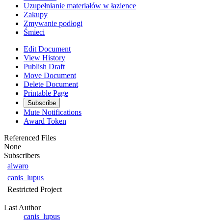
Uzupełnianie materiałów w łazience
Zakupy
Zmywanie podłogi
Śmieci
Edit Document
View History
Publish Draft
Move Document
Delete Document
Printable Page
Subscribe
Mute Notifications
Award Token
Referenced Files
None
Subscribers
alwaro
canis_lupus
Restricted Project
Last Author
canis_lupus