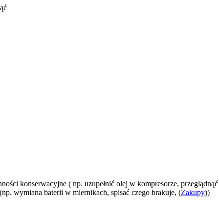
nąć
ności konserwacyjne ( np. uzupełnić olej w kompresorze, przeglądnąć w
(np. wymiana baterii w miernikach, spisać czego brakuje, (
Zakupy
))