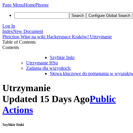
Page Menu
Home
Phorge
Search
Configure Global Search
Log In
Index
New Document
Phriction
Witaj na wiki Hackerspace Kraków!
Utrzymanie
Table of Contents
Contents
Szybkie linki
Utrzymanie HSu
Zadania dla wszystkich:
Słowa kluczowe do pomagania w wyszuki
Utrzymanie
Updated 15 Days Ago
Public
Actions
Szybkie linki