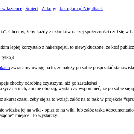
 w łazience
|
Śmieci
|
Zakupy
|
Jak ogarnąć Nighthack
nia". Chcemy, żeby każdy z członków naszej społeczności czuł się w h
stkim lepiej korzystało z hakerspejsu, to niewykluczone, że ktoś public
 tylko)!
okach
zwracamy uwagę na to, że należy po sobie posprzątać stanowisko 
w spejs choćby odrobinę czystszym, niż go zastałeś/aś
zycz na nich, ani nie obrażaj, wystarczy wspomnieć, że po sobie się s
asz akurat czasu, żeby się za to wziąć, załóż na to task w projekcie #sp
a nie widzisz jej na wiki - opisz to na wiki, lub załóż taska #docume
ozsądne" miejsce - to wystarczy!