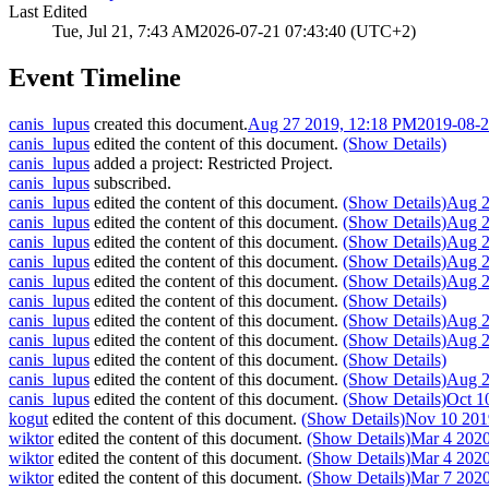
Last Edited
Tue, Jul 21, 7:43 AM
2026-07-21 07:43:40 (UTC+2)
Event Timeline
canis_lupus
created this document.
Aug 27 2019, 12:18 PM
2019-08-2
canis_lupus
edited the content of this document.
(Show Details)
canis_lupus
added a project:
Restricted Project
.
canis_lupus
subscribed.
canis_lupus
edited the content of this document.
(Show Details)
Aug 2
canis_lupus
edited the content of this document.
(Show Details)
Aug 2
canis_lupus
edited the content of this document.
(Show Details)
Aug 2
canis_lupus
edited the content of this document.
(Show Details)
Aug 2
canis_lupus
edited the content of this document.
(Show Details)
Aug 2
canis_lupus
edited the content of this document.
(Show Details)
canis_lupus
edited the content of this document.
(Show Details)
Aug 2
canis_lupus
edited the content of this document.
(Show Details)
Aug 2
canis_lupus
edited the content of this document.
(Show Details)
canis_lupus
edited the content of this document.
(Show Details)
Aug 2
canis_lupus
edited the content of this document.
(Show Details)
Oct 1
kogut
edited the content of this document.
(Show Details)
Nov 10 201
wiktor
edited the content of this document.
(Show Details)
Mar 4 202
wiktor
edited the content of this document.
(Show Details)
Mar 4 202
wiktor
edited the content of this document.
(Show Details)
Mar 7 202