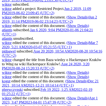
2019, 11:03 PM
2019-06-02 23:03:56 (UTC+2)
wiktor
subscribed.
wiktor
added a project:
Restricted Project
.
Jun 2 2019, 11:09
PM
2019-06-02 23:09:45 (UTC+2)
wiktor
edited the content of this document.
(Show Details)
Jun 2
2019, 11:14 PM
2019-06-02 23:14:23 (UTC+2)
wiktor
edited the content of this document.
(Show Details)
atlantis
subscribed.
Jan 6 2020, 9:04 PM
2020-01-06 21:04:21
(UTC+1)
atlantis
unsubscribed.
wiktor
edited the content of this document.
(Show Details)
Mar 7
2020, 5:21 AM
2020-03-07 05:21:55 (UTC+1)
pidpawel
subscribed.
Aug 20 2020, 10:54 AM
2020-08-20 10:54:16
(UTC+2)
wiktor
changed the title from
Baza wiedzy o Hackerspace Kraków
to
Witaj na wiki Hackerspace Kraków!
.
Aug 24 2020, 3:20
PM
2020-08-24 15:20:33 (UTC+2)
wiktor
edited the content of this document.
(Show Details)
wiktor
edited the content of this document.
(Show Details)
kogut
edited the content of this document.
(Show Details)
Dec 21
2021, 10:14 AM
2021-12-21 10:14:14 (UTC+1)
pbrewczynski
subscribed.
Feb 19 2022, 1:25 AM
2022-02-19
01:25:22 (UTC+1)
wiktor
edited the content of this document.
(Show Details)
Apr 1
2023, 3:47 PM
2023-04-01 15:47:39 (UTC+2)