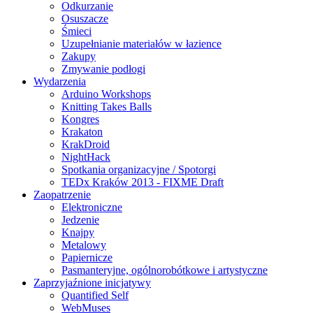
Odkurzanie
Osuszacze
Śmieci
Uzupełnianie materiałów w łazience
Zakupy
Zmywanie podłogi
Wydarzenia
Arduino Workshops
Knitting Takes Balls
Kongres
Krakaton
KrakDroid
NightHack
Spotkania organizacyjne / Spotorgi
TEDx Kraków 2013 - FIXME Draft
Zaopatrzenie
Elektroniczne
Jedzenie
Knajpy
Metalowy
Papiernicze
Pasmanteryjne, ogólnorobótkowe i artystyczne
Zaprzyjaźnione inicjatywy
Quantified Self
WebMuses