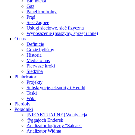
Biblioteka
Gaz
Panel kontrolny
Prąd
Sieć Zigbee
Usługi sieciowe, sieć fizyczna
Wyposażenie (maszyny, sprzęt i inne)
O nas
Definicje
Gdzie byliśmy
Historia
Media o nas
Pierwsze kroki
Siedziba
Phabricator
Projekty
Subskrypcje, eksporty i Herald
Taski
Wiki
Pierdoły
Poradniki
[NIEAKTUALNE] Wentylacja
@ggajoch Enderek
Analizator logiczny "Saleae"
Analizator Widma