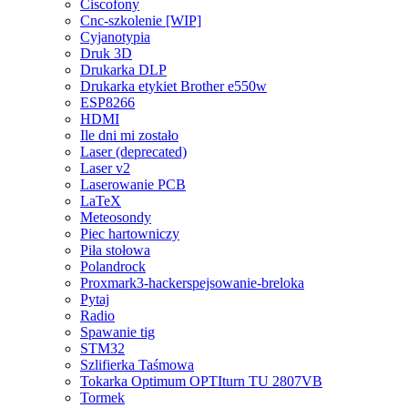
Ciscofony
Cnc-szkolenie [WIP]
Cyjanotypia
Druk 3D
Drukarka DLP
Drukarka etykiet Brother e550w
ESP8266
HDMI
Ile dni mi zostało
Laser (deprecated)
Laser v2
Laserowanie PCB
LaTeX
Meteosondy
Piec hartowniczy
Piła stołowa
Polandrock
Proxmark3-hackerspejsowanie-breloka
Pytaj
Radio
Spawanie tig
STM32
Szlifierka Taśmowa
Tokarka Optimum OPTIturn TU 2807VB
Tormek