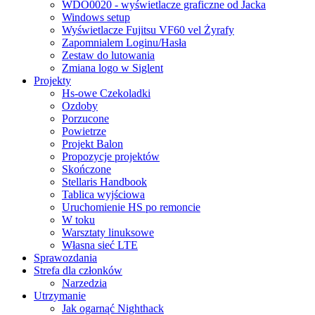
WDO0020 - wyświetlacze graficzne od Jacka
Windows setup
Wyświetlacze Fujitsu VF60 vel Żyrafy
Zapomnialem Loginu/Hasła
Zestaw do lutowania
Zmiana logo w Siglent
Projekty
Hs-owe Czekoladki
Ozdoby
Porzucone
Powietrze
Projekt Balon
Propozycje projektów
Skończone
Stellaris Handbook
Tablica wyjściowa
Uruchomienie HS po remoncie
W toku
Warsztaty linuksowe
Własna sieć LTE
Sprawozdania
Strefa dla członków
Narzedzia
Utrzymanie
Jak ogarnąć Nighthack