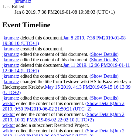
jkramarz
Last Edited
Jan 8 2019, 7:38 PM
2019-01-08 19:38:03 (UTC+1)
Event Timeline
jkramarz
deleted this document.
Jan 8 2019, 7:36 PM
2019-01-08
19:36:10 (UTC+1)
jkramarz
created this document.
jkramarz
edited the content of this document.
(Show Details)
jkramarz
edited the content of this document.
(Show Details)
jkramarz
deleted this document.
Jan 11 2019, 12:06 PM
2019-01-11
12:06:14 (UTC+1)
jkramarz
edited the content of this document.
(Show Details)
jkramarz
changed the title from
Testowe wiki HS
to
Baza wiedzy o
Hackerspace Kraków
.
May 15 2019, 4:13 PM
2019-05-15 16:13:39
(UTC+2)
jkramarz
edited the content of this document.
(Show Details)
wiktor
edited the content of this document.
(Show Details)
Jun 2
2019, 9:50 PM
2019-06-02 21:50:21 (UTC+2)
wiktor
edited the content of this document.
(Show Details)
Jun 2
2019, 10:02 PM
2019-06-02 22:02:10 (UTC+2)
wiktor
added a subscriber:
Restricted Project
.
wiktor
edited the content of this document.
(Show Details)
Jun 2