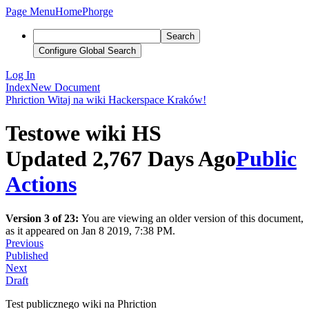
Page Menu
Home
Phorge
Search
Configure Global Search
Log In
Index
New Document
Phriction
Witaj na wiki Hackerspace Kraków!
Testowe wiki HS
Updated 2,767 Days Ago
Public
Actions
Version 3 of 23:
You are viewing an older version of this document,
as it appeared on Jan 8 2019, 7:38 PM.
Previous
Published
Next
Draft
Test publicznego wiki na Phriction