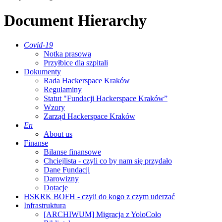
Document Hierarchy
Covid-19
Notka prasowa
Przyłbice dla szpitali
Dokumenty
Rada Hackerspace Kraków
Regulaminy
Statut "Fundacji Hackerspace Kraków”
Wzory
Zarząd Hackerspace Kraków
En
About us
Finanse
Bilanse finansowe
Chciejlista - czyli co by nam się przydało
Dane Fundacji
Darowizny
Dotacje
HSKRK BOFH - czyli do kogo z czym uderzać
Infrastruktura
[ARCHIWUM] Migracja z YoloColo