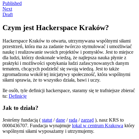
Published
Next
Draft
Czym jest Hackerspace Kraków?
Hackerspace Kraków to otwarta, utrzymywana wspólnymi siłami
przestrzeń, która ma za zadanie twórczo stymulować i umożliwiać
naukę i realizowanie swoich projektów i pomysłów. Jest to miejsce
dla ludzi, którzy doskonale wiedzą, że najlepsza nauka płynie z
praktyki i możliwości spotykania ludzi zafascynowanych danym
tematem, chcących podzielić się swoją wiedzą. Jest to także
zgromadzona wokół tej inicjatywy społeczność, która wspólnymi
siłami sprawia, że to wszystko działa, bawi i uczy.
Ile osób, tyle definicji hackerspace, staramy się te trafniejsze zbierać
tu:
Definicje
Jak to działa?
Jesteśmy fundacją (
statut
/
dane
/
rada
/
zarząd
), nasz KRS to
0000436707. Fundacja wynajmuje
lokal w centrum Krakowa
który
wspólnymi siłami wyposażamy i utrzymujemy.