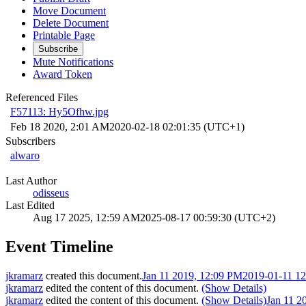
Move Document
Delete Document
Printable Page
Subscribe
Mute Notifications
Award Token
Referenced Files
F57113: Hy5Ofhw.jpg
Feb 18 2020, 2:01 AM
2020-02-18 02:01:35 (UTC+1)
Subscribers
alwaro
Last Author
odisseus
Last Edited
Aug 17 2025, 12:59 AM
2025-08-17 00:59:30 (UTC+2)
Event Timeline
jkramarz
created this document.
Jan 11 2019, 12:09 PM
2019-01-11 1
jkramarz
edited the content of this document.
(Show Details)
jkramarz
edited the content of this document.
(Show Details)
Jan 11 2