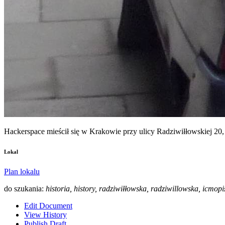
Hackerspace mieścił się w Krakowie przy ulicy Radziwiłłowskiej 20,
Lokal
Plan lokalu
do szukania:
historia, history, radziwiłłowska, radziwillowska, істо
Edit Document
View History
Publish Draft