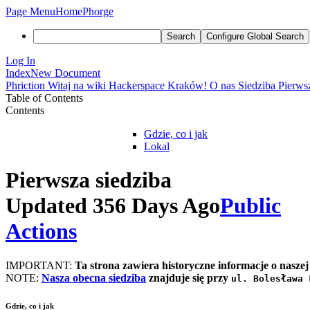
Page Menu
Home
Phorge
Search
Configure Global Search
Log In
Index
New Document
Phriction
Witaj na wiki Hackerspace Kraków!
O nas
Siedziba
Pierws
Table of Contents
Contents
Gdzie, co i jak
Lokal
Pierwsza siedziba
Updated 356 Days Ago
Public
Actions
IMPORTANT:
Ta strona zawiera historyczne informacje o naszej
NOTE:
Nasza obecna siedziba
znajduje się przy
ul. Bolesława 
Gdzie, co i jak