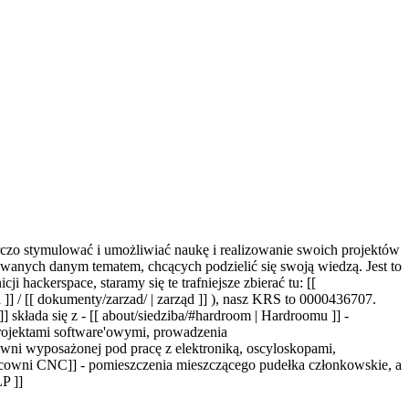
czo stymulować i umożliwiać naukę i realizowanie swoich projektów
ynowanych danym tematem, chcących podzielić się swoją wiedzą. Jest to
i hackerspace, staramy się te trafniejsze zbierać tu: [[
ada ]] / [[ dokumenty/zarzad/ | zarząd ]] ), nasz KRS to 0000436707.
 składa się z - [[ about/siedziba/#hardroom | Hardroomu ]] -
 projektami software'owymi, prowadzenia
acowni wyposażonej pod pracę z elektroniką, oscyloskopami,
acowni CNC]] - pomieszczenia mieszczącego pudełka członkowskie, a
P ]]