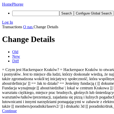
Home
Phorge
Search
Configure Global Search
Log In
Transactions
O nas
Change Details
Change Details
Old
New
Diff
= Czym jest Hackerspace Kraków? = Hackerspace Kraków to otwarta,
i pomysłów. Jest to miejsce dla ludzi, którzy doskonale wiedzą, że n
także zgromadzona wokół tej inicjatywy społeczność, która wspólnymi si
about/definicja/ ]]
== Jak to działa? == Jesteśmy fundacją ( [[ dokumenty
Fundacja wynajmuje [[ about/siedziba/ | lokal w centrum Krakowa ]] k
warsztatu ciężkiego, miejsce prac brudnych, głośnych lub śmierdzący
warsztatów/talków/prezentacji, zajadania się pizzą i luźnych pogaduc
lutownicami i innymi narzędziami pomagającymi w zabawie z elektr
także [[ members/poradniki/laserv2/ ]] i drukarki 3d [[ poradniki/dr
Continue