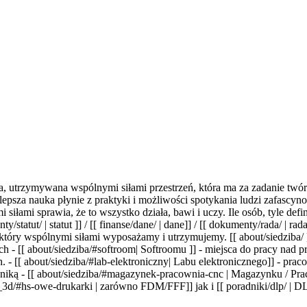
 utrzymywana wspólnymi siłami przestrzeń, która ma za zadanie twór
ajlepsza nauka płynie z praktyki i możliwości spotykania ludzi zafasc
łami sprawia, że to wszystko działa, bawi i uczy. Ile osób, tyle definicj
/statut/ | statut ]] / [[ finanse/dane/ | dane]] / [[ dokumenty/rada/ | r
tóry wspólnymi siłami wyposażamy i utrzymujemy. [[ about/siedziba/ ]]
ch - [[ about/siedziba/#softroom| Softroomu ]] - miejsca do pracy nad
h. - [[ about/siedziba/#lab-elektroniczny| Labu elektronicznego]] - pr
oniką - [[ about/siedziba/#magazynek-pracownia-cnc | Magazynku / Pr
uk_3d/#hs-owe-drukarki | zarówno FDM/FFF]] jak i [[ poradniki/dlp/ | DL