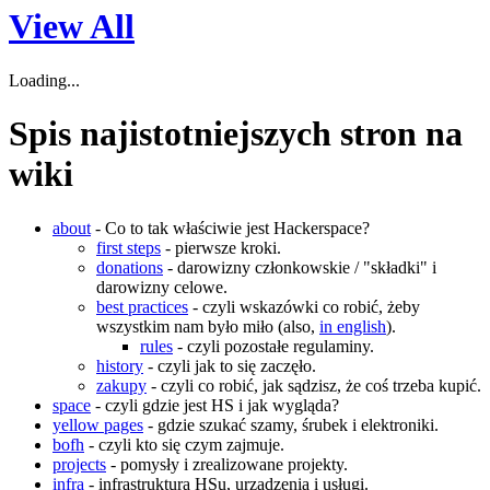
View All
Loading...
Spis najistotniejszych stron na
wiki
about
- Co to tak właściwie jest Hackerspace?
first steps
- pierwsze kroki.
donations
- darowizny członkowskie / "składki" i
darowizny celowe.
best practices
- czyli wskazówki co robić, żeby
wszystkim nam było miło (also,
in english
).
rules
- czyli pozostałe regulaminy.
history
- czyli jak to się zaczęło.
zakupy
- czyli co robić, jak sądzisz, że coś trzeba kupić.
space
- czyli gdzie jest HS i jak wygląda?
yellow pages
- gdzie szukać szamy, śrubek i elektroniki.
bofh
- czyli kto się czym zajmuje.
projects
- pomysły i zrealizowane projekty.
infra
- infrastruktura HSu, urządzenia i usługi.