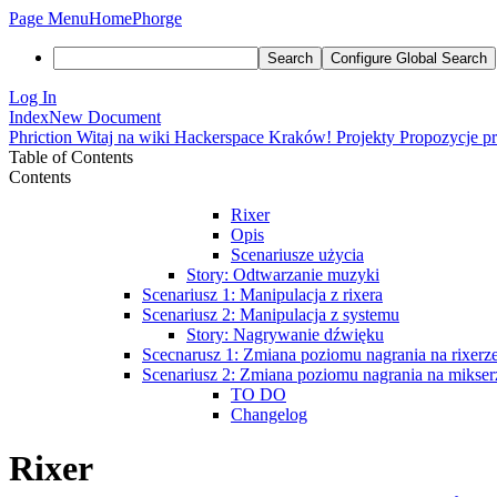
Page Menu
Home
Phorge
Search
Configure Global Search
Log In
Index
New Document
Phriction
Witaj na wiki Hackerspace Kraków!
Projekty
Propozycje p
Table of Contents
Contents
Rixer
Opis
Scenariusze użycia
Story: Odtwarzanie muzyki
Scenariusz 1: Manipulacja z rixera
Scenariusz 2: Manipulacja z systemu
Story: Nagrywanie dźwięku
Scecnarusz 1: Zmiana poziomu nagrania na rixerz
Scenariusz 2: Zmiana poziomu nagrania na miks
TO DO
Changelog
Rixer