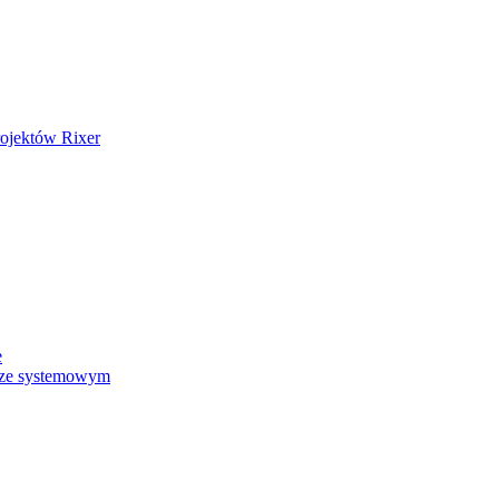
rojektów
Rixer
e
erze systemowym