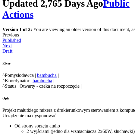
Updated 2,765 Days Ago
Public
Actions
Version 1 of 2:
You are viewing an older version of this document, a
Previous
Published
Next
Draft
Rixer
^Pomysłodawca |
bambucha
|
^Koordynator |
bambucha
|
^Status | Otwarty - czeka na rozpoczęcie |
Opis
Projekt malutkiego mixera z drukierunkowym sterowaniem z komput
Urządzenie ma dysponować
Od strony sprzętu audio
2 wyjściami (jedno dla wzmacniacza 2x60W, słuchawki)