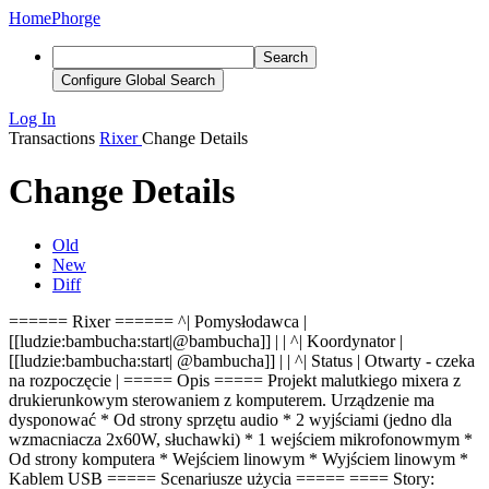
Home
Phorge
Search
Configure Global Search
Log In
Transactions
Rixer
Change Details
Change Details
Old
New
Diff
====== Rixer ======
^
|
Pomysłodawca |
[[ludzie:bambucha:start|
@
bambucha
]] |
|
^
|
Koordynator |
[[ludzie:bambucha:start|
@
bambucha
]] |
|
^
|
Status | Otwarty - czeka
na rozpoczęcie | ===== Opis ===== Projekt malutkiego mixera z
drukierunkowym sterowaniem z komputerem. Urządzenie ma
dysponować * Od strony sprzętu audio * 2 wyjściami (jedno dla
wzmacniacza 2x60W, słuchawki) * 1 wejściem mikrofonowmym *
Od strony komputera * Wejściem linowym * Wyjściem linowym *
Kablem USB ===== Scenariusze użycia ===== ==== Story: