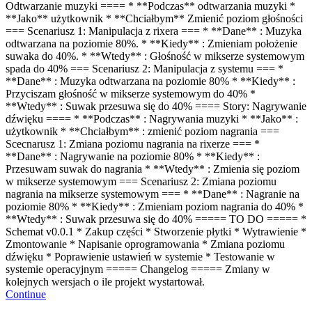
Odtwarzanie muzyki ==== * **Podczas** odtwarzania muzyki *
**Jako** użytkownik * **Chciałbym** Zmienić poziom głośności
=== Scenariusz 1: Manipulacja z rixera === * **Dane** : Muzyka
odtwarzana na poziomie 80%. * **Kiedy** : Zmieniam położenie
suwaka do 40%. * **Wtedy** : Głośność w mikserze systemowym
spada do 40% === Scenariusz 2: Manipulacja z systemu === *
**Dane** : Muzyka odtwarzana na poziomie 80% * **Kiedy** :
Przyciszam głośność w mikserze systemowym do 40% *
**Wtedy** : Suwak przesuwa się do 40% ==== Story: Nagrywanie
dźwięku ==== * **Podczas** : Nagrywania muzyki * **Jako** :
użytkownik * **Chciałbym** : zmienić poziom nagrania ===
Scecnarusz 1: Zmiana poziomu nagrania na rixerze === *
**Dane** : Nagrywanie na poziomie 80% * **Kiedy** :
Przesuwam suwak do nagrania * **Wtedy** : Zmienia się poziom
w mikserze systemowym === Scenariusz 2: Zmiana poziomu
nagrania na mikserze systemowym === * **Dane** : Nagranie na
poziomie 80% * **Kiedy** : Zmieniam poziom nagrania do 40% *
**Wtedy** : Suwak przesuwa się do 40% ===== TO DO ===== *
Schemat v0.0.1 * Zakup części * Stworzenie płytki * Wytrawienie *
Zmontowanie * Napisanie oprogramowania * Zmiana poziomu
dźwięku * Poprawienie ustawień w systemie * Testowanie w
systemie operacyjnym ===== Changelog ===== Zmiany w
kolejnych wersjach o ile projekt wystartował.
Continue