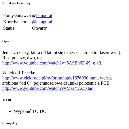
Projektor Laserowy
Pomysłodawca
@temporal
Koordynator
@temporal
Status
Otwarty
Opis
Jedna z rzeczy, która od lat mi się marzyła - projektor laserowy :).
Raz, pokazy, dwa, to:
http://www.youtube.com/watch?v=5A9Eh6D-K_g
<3.
Wątek od Teeeda:
http://www.elektroda.pl/rtvforum/topic1676990.html
, wersja
zrobiona "od 0", pojemnosciowe czujniki polozenia z PCB
http://www.youtube.com/watch?v=MsaYcX5aIac
TO DO
Wypełnić TO DO
Changelog