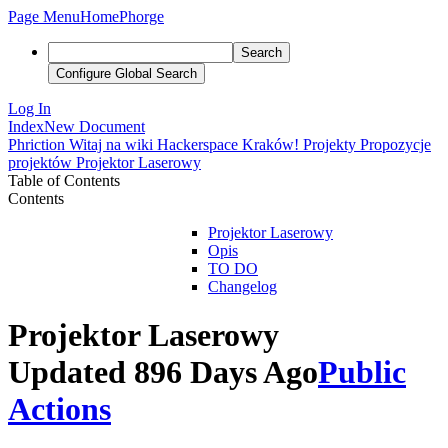
Page Menu
Home
Phorge
Search
Configure Global Search
Log In
Index
New Document
Phriction
Witaj na wiki Hackerspace Kraków!
Projekty
Propozycje
projektów
Projektor Laserowy
Table of Contents
Contents
Projektor Laserowy
Opis
TO DO
Changelog
Projektor Laserowy
Updated 896 Days Ago
Public
Actions