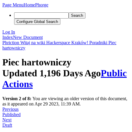
Page Menu
Home
Phorge
Search
Configure Global Search
Log In
Index
New Document
Phriction
Witaj na wiki Hackerspace Kraków!
Poradniki
Piec
hartowniczy
Piec hartowniczy
Updated 1,196 Days Ago
Public
Actions
Version 2 of 8:
You are viewing an older version of this document,
as it appeared on Apr 29 2023, 11:39 AM.
Previous
Published
Next
Draft