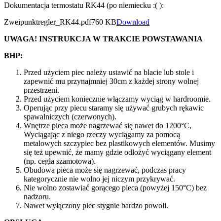
Dokumentacja termostatu RK44 (po niemiecku :( ):
Zweipunktregler_RK44.pdf
760 KB
Download
UWAGA! INSTRUKCJA W TRAKCIE POWSTAWANIA
BHP:
Przed użyciem piec należy ustawić na blacie lub stole i
zapewnić mu przynajmniej 30cm z każdej strony wolnej
przestrzeni.
Przed użyciem koniecznie włączamy wyciąg w hardroomie.
Operując przy piecu staramy się używać grubych rękawic
spawalniczych (czerwonych).
Wnętrze pieca może nagrzewać się nawet do 1200°C,
Wyciągając z niego rzeczy wyciągamy za pomocą
metalowych szczypiec bez plastikowych elementów. Musimy
się też upewnić, że mamy gdzie odłożyć wyciągany element
(np. cegła szamotowa).
Obudowa pieca może się nagrzewać, podczas pracy
kategorycznie nie wolno jej niczym przykrywać.
Nie wolno zostawiać gorącego pieca (powyżej 150°C) bez
nadzoru.
Nawet wyłączony piec stygnie bardzo powoli.