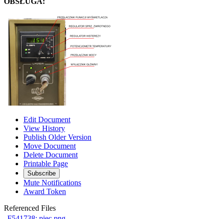
OBSŁUGA:
Edit Document
View History
Publish Older Version
Move Document
Delete Document
Printable Page
Subscribe
Mute Notifications
Award Token
Referenced Files
F541738: piec.png