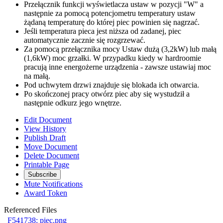
Przełącznik funkcji wyświetlacza ustaw w pozycji "W" a
następnie za pomocą potencjometru temperatury ustaw
żądaną temperaturę do której piec powinien się nagrzać.
Jeśli temperatura pieca jest niższa od zadanej, piec
automatycznie zacznie się rozgrzewać.
Za pomocą przełącznika mocy Ustaw dużą (3,2kW) lub małą
(1,6kW) moc grzałki. W przypadku kiedy w hardroomie
pracują inne energożerne urządzenia - zawsze ustawiaj moc
na małą.
Pod uchwytem drzwi znajduje się blokada ich otwarcia.
Po skończonej pracy otwórz piec aby się wystudził a
następnie odkurz jego wnętrze.
Edit Document
View History
Publish Draft
Move Document
Delete Document
Printable Page
Subscribe
Mute Notifications
Award Token
Referenced Files
F541738: piec.png