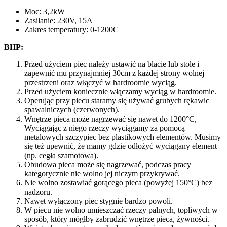
Moc: 3,2kW
Zasilanie: 230V, 15A
Zakres temperatury: 0-1200C
BHP:
Przed użyciem piec należy ustawić na blacie lub stole i
zapewnić mu przynajmniej 30cm z każdej strony wolnej
przestrzeni oraz włączyć w hardroomie wyciąg.
Przed użyciem koniecznie włączamy wyciąg w hardroomie.
Operując przy piecu staramy się używać grubych rękawic
spawalniczych (czerwonych).
Wnętrze pieca może nagrzewać się nawet do 1200°C,
Wyciągając z niego rzeczy wyciągamy za pomocą
metalowych szczypiec bez plastikowych elementów. Musimy
się też upewnić, że mamy gdzie odłożyć wyciągany element
(np. cegła szamotowa).
Obudowa pieca może się nagrzewać, podczas pracy
kategorycznie nie wolno jej niczym przykrywać.
Nie wolno zostawiać gorącego pieca (powyżej 150°C) bez
nadzoru.
Nawet wyłączony piec stygnie bardzo powoli.
W piecu nie wolno umieszczać rzeczy palnych, topliwych w
sposób, który mógłby zabrudzić wnętrze pieca, żywności.