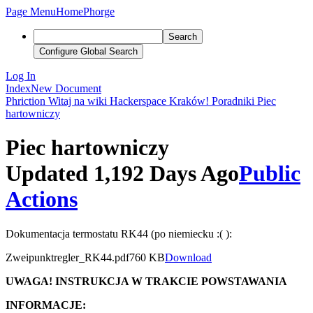
Page Menu
Home
Phorge
Search
Configure Global Search
Log In
Index
New Document
Phriction
Witaj na wiki Hackerspace Kraków!
Poradniki
Piec
hartowniczy
Piec hartowniczy
Updated 1,192 Days Ago
Public
Actions
Dokumentacja termostatu RK44 (po niemiecku :( ):
Zweipunktregler_RK44.pdf
760 KB
Download
UWAGA! INSTRUKCJA W TRAKCIE POWSTAWANIA
INFORMACJE: