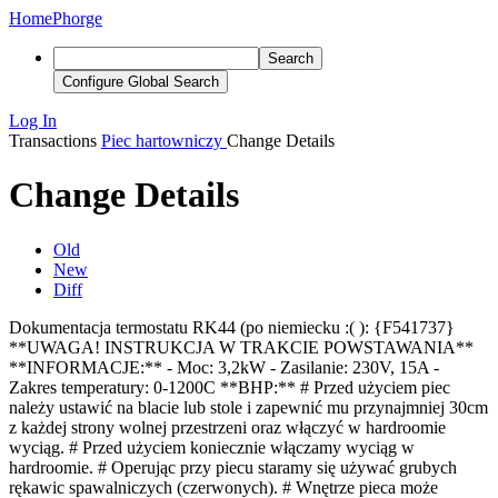
Home
Phorge
Search
Configure Global Search
Log In
Transactions
Piec hartowniczy
Change Details
Change Details
Old
New
Diff
Dokumentacja termostatu RK44 (po niemiecku :( ): {F541737}
**UWAGA! INSTRUKCJA W TRAKCIE POWSTAWANIA**
**INFORMACJE:** - Moc: 3,2kW - Zasilanie: 230V, 15A -
Zakres temperatury: 0-1200C **BHP:** # Przed użyciem piec
należy ustawić na blacie lub stole i zapewnić mu przynajmniej 30cm
z każdej strony wolnej przestrzeni oraz włączyć w hardroomie
wyciąg. # Przed użyciem koniecznie włączamy wyciąg w
hardroomie. # Operując przy piecu staramy się używać grubych
rękawic spawalniczych (czerwonych). # Wnętrze pieca może