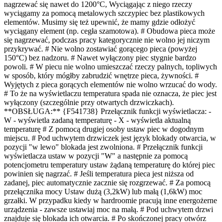
nagrzewać się nawet do 1200°C, Wyciągając z niego rzeczy
wyciągamy za pomocą metalowych szczypiec bez plastikowych
elementów. Musimy się też upewnić, że mamy gdzie odłożyć
wyciągany element (np. cegła szamotowa). # Obudowa pieca może
się nagrzewać, podczas pracy kategorycznie nie wolno jej niczym
przykrywać. # Nie wolno zostawiać gorącego pieca (powyżej
150°C) bez nadzoru. # Nawet wyłączony piec stygnie bardzo
powoli. # W piecu nie wolno umieszczać rzeczy palnych, topliwych
w sposób, który mógłby zabrudzić wnętrze pieca, żywności. #
Wyjętych z pieca gorących elementów nie wolno wrzucać do wody.
# To że na wyświetlaczu temperatura spada nie oznacza, że piec jest
wyłączony (szczególnie przy otwartych drzwiczkach).
**OBSŁUGA:** {F541738} Przełącznik funkcji wyświetlacza: -
W - wyświetla zadaną temperaturę - X - wyświetla aktualną
temperaturę # Z pomocą drugiej osoby ustaw piec w dogodnym
miejscu. # Pod uchwytem drzwiczek jest język blokady otwarcia, w
pozycji "w lewo" blokada jest zwolniona. # Przełącznik funkcji
wyświetlacza ustaw w pozycji "W" a następnie za pomocą
potencjometru temperatury ustaw żądaną temperaturę do której piec
powinien się nagrzać. # Jeśli temperatura pieca jest niższa od
zadanej, piec automatycznie zacznie się rozgrzewać. # Za pomocą
przełącznika mocy Ustaw dużą (3,2kW) lub małą (1,6kW) moc
grzałki. W przypadku kiedy w hardroomie pracują inne energożerne
urządzenia - zawsze ustawiaj moc na małą. # Pod uchwytem drzwi
znajduje się blokada ich otwarcia. # Po skończonej pracy otwórz