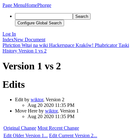
Page Menu
Home
Phorge
Search
Configure Global Search
Log In
Index
New Document
Phriction
Witaj na wiki Hackerspace Kraków!
Phabricator
Taski
History
Version 1 vs 2
Version 1 vs 2
Edits
Edit by
wiktor
, Version 2
Aug 20 2020 11:35 PM
Move Here by
wiktor
, Version 1
Aug 20 2020 11:35 PM
Original Change
Most Recent Change
Edit Older Version 1...
Edit Current Version 2...