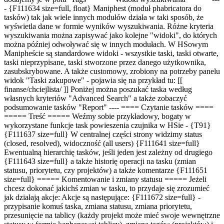
- {F111634 size=full, float} Maniphest (moduł phabricatora do
tasków) tak jak wiele innych modułów działa w taki sposób, że
wyświetla dane w formie wyników wyszukiwania. Różne kryteria
wyszukiwania można zapisywać jako kolejne "widoki", do których
można później odwoływać się w innych modułach. W HSowym
Manipheście są standardowe widoki - wszystkie taski, taski otwarte,
taski nieprzypisane, taski stworzone przez danego użytkownika,
zasubskrybowane. A także customowy, zrobiony na potrzeby panelu
widok "Taski zakupowe" - pojawia się na przykład tu: [[
finanse/chciejlista/ ]] Poniżej można poszukać taska według
własnych kryteriów "Advanced Search" a także zobaczyć
podsumowanie tasków "Report" ---- ==== Czytanie tasków ====
===== Treść ===== Weźmy sobie przykładowy, bogaty w
wykorzystane funkcje task powieszenia czujnika w HSie - {T91}
{F111637 size=full} W centralnej części strony widzimy status
(closed, resolved), widoczność (all users) {F111641 size=full}
Ewentualną hierarchię tasków, jeśli jeden jest zależny od drugiego
{F111643 size=full} a także historię operacji na tasku (zmian
statusu, priorytetu, czy projektów) a także komentarze {F111651
size=full} ===== Komentowanie i zmiany statusu ===== Jeżeli
chcesz dokonać jakichś zmian w tasku, to przydaje się zrozumieć
jak działają akcje: Akcje są następujące: {F111672 size=full} -
przypisanie komuś taska, zmiana statusu, zmiana priorytetu,
przesunięcie na tablicy (każdy projekt może mieć swoje wewnętrzne