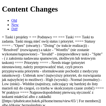
Content Changes
Old
New
Diff
= Taski i projekty = == Podstawy ==
=== Taski === Taski to
zadania. Taski mogą mieć swój status i priorytet. ==== Statusy
==== - "Open" (otwarty) - "Doing" (w trakcie realizacji) -
"Resolved" (rozwiązany) a także - "Wontfix" (nie zostanie
wykonane/naprawione) - "Invalid" - (nieprawidłowy task) - "Spite"
- ( z założenia nadawana spamowym, złośliwym lub testowym
taskom) ==== Priorytety ==== - Needs triage (priorytet
nieustawiony, należy przeprowadzić triaż, czyli proces
przypisywania priorytetu - sformułowanie pochodzi z medycyny
ratunkowej) - Unbreak now! (najwyższy priorytet, do rozwiązania
jak najszybciej to możliwe) - High (wysoki) - Normal (normalny) -
Low (niski) - Wishlist (najniższy, zaliczający się bardziej do listy
marzeń niż do czegoś, co trzeba w skończonym czasie zrobić) ====
W praktyce ==== Najprawdopodobniej pierwszą styczność z
taskami miałeś/aś albo z zakładki
[[https://phabricator.hskrk.pl/home/menu/view/65/ | For members]]
albo klikając bezpośrednio w