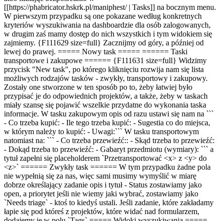
[[https://phabricator.hskrk.pl/maniphest/ | Tasks]] na bocznym menu.
W pierwszym przypadku są one pokazane według konkretnych
kryteriów wyszukiwania na dashboardzie dla osób zalogowanych,
w drugim zaś mamy dostęp do nich wszystkich i tym widokiem się
zajmiemy. {F111629 size=full} Zacznijmy od góry, a później od
lewej do prawej. ===== Nowy task ===== ====== Taski
transportowe i zakupowe ====== {F111631 size=full} Widzimy
przycisk "New task", po którego kliknięciu rozwija nam się lista
możliwych rodzajów tasków - zwykły, transportowy i zakupowy.
Zostały one stworzone w ten sposób po to, żeby łatwiej było
przypisać je do odpowiednich projektów, a także, żeby w taskach
miały szansę się pojawić wszelkie przydatne do wykonania taska
informacje. W tasku zakupowym opis od razu ustawi się nam na ```
- Co trzeba kupić: - Ile tego trzeba kupić: - Sugestia co do miejsca,
w którym należy to kupić: - Uwagi:``` W tasku transportowym
natomiast na: ``` - Co trzeba przewieźć:: - Skąd trzeba to przewieźć:
- Dokąd trzeba to przewieźć: - Gabaryt przedmiotu (wymiary): ``` a
tytuł zapełni się placeholderem `Przetransportować <x> z <y> do
<z>` ====== Zwykły task ====== W tym przypadku żadne pola
nie wypełnią się za nas, więc sami musimy wymyślić w miarę
dobrze określający zadanie opis i tytuł - Status zostawiamy jako
open, a priorytet jeśli nie wiemy jaki wybrać, zostawiamy jako
`Needs triage` - ktoś to kiedyś ustali. Jeśli zadanie, które zakładamy
łapie się pod któreś z projektów, które widać nad formularzem,
dodajemy je w polu `Tags` ===== Widoki wyszukiwania ===== ---