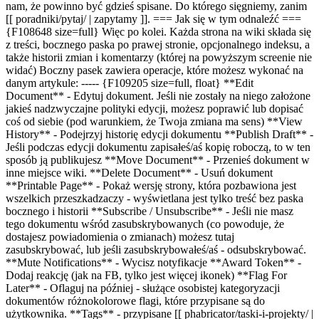
nam, że powinno być gdzieś spisane. Do którego sięgniemy, zanim
[[ poradniki/pytaj/ | zapytamy ]]. === Jak się w tym odnaleźć ===
{F108648 size=full} Więc po kolei. Każda strona na wiki składa się
z treści, bocznego paska po prawej stronie, opcjonalnego indeksu, a
także historii zmian i komentarzy (której na powyższym screenie nie
widać) Boczny pasek zawiera operacje, które możesz wykonać na
danym artykule: ----- {F109205 size=full, float} **Edit
Document** - Edytuj dokument. Jeśli nie zostały na niego założone
jakieś nadzwyczajne polityki edycji, możesz poprawić lub dopisać
coś od siebie (pod warunkiem, że Twoja zmiana ma sens) **View
History** - Podejrzyj historię edycji dokumentu **Publish Draft** -
Jeśli podczas edycji dokumentu zapisałeś/aś kopię roboczą, to w ten
sposób ją publikujesz **Move Document** - Przenieś dokument w
inne miejsce wiki. **Delete Document** - Usuń dokument
**Printable Page** - Pokaż wersję strony, która pozbawiona jest
wszelkich przeszkadzaczy - wyświetlana jest tylko treść bez paska
bocznego i historii **Subscribe / Unsubscribe** - Jeśli nie masz
tego dokumentu wśród zasubskrybowanych (co powoduje, że
dostajesz powiadomienia o zmianach) możesz tutaj
zasubskrybować, lub jeśli zasubskrybowałeś/aś - odsubskrybować.
**Mute Notifications** - Wycisz notyfikacje **Award Token** -
Dodaj reakcję (jak na FB, tylko jest więcej ikonek) **Flag For
Later** - Oflaguj na później - służące osobistej kategoryzacji
dokumentów różnokolorowe flagi, które przypisane są do
użytkownika. **Tags** - przypisane [[ phabricator/taski-i-projekty/ |