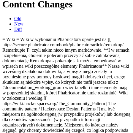
Content Changes
Old
New
Diff
= Wiki = Wiki w wykonaniu Phabricatora oparte jest na [[
https://secure.phabricator.com/book/phabricator/article/remarkup/ |
Remarkupie ]], czyli takim nieco innym markdownie.
**I w ramach
uzupełnienia, cholernie polecam przeczytać sobie zalinkowaną
dokumentację Remarkupa - pokazuje jak można embedować w
wpisach na wiki poszczególne elementy Phabricatora**
Nasze wiki
wcześniej działało na dokuwiki, a wpisy z niego zostały tu
przeniesione przy pomocy Łosiowej magii i dobrych chęci, czego
skutkiem są niektóre wpisy, do których nie trafił jeszcze nikt z
#documentation_working_group więc tabelki i inne elementy mają
w poprzedniej składni, której Phabricator nie umie rozkminić. Wiki
w założeniu i według [[
https://wiki.hackerspaces.org/The_Community_Pattern | The
community pattern / Hackerspace Design Patterns ]] ma być
miejscem na ogólnodostępną (w przypadku projektów) lub dostępną
dla członków społeczności (w przypadku informacji
organizacyjnych) dokumentację. Miejscem, do którego należy
sięgnąć, gdy chcemy dowiedzieć się czegoś, co logika podpowiada