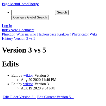
Page Menu
Home
Phorge
Search
Configure Global Search
Log In
Index
New Document
Phriction
Witaj na wiki Hackerspace Kraków!
Phabricator
Wiki
History
Version 3 vs 5
Version 3 vs 5
Edits
Edit by
wiktor
, Version 5
Aug 20 2020 11:46 PM
Edit by
wiktor
, Version 3
Aug 19 2020 9:54 PM
Edit Older Version 3...
Edit Current Version 5...