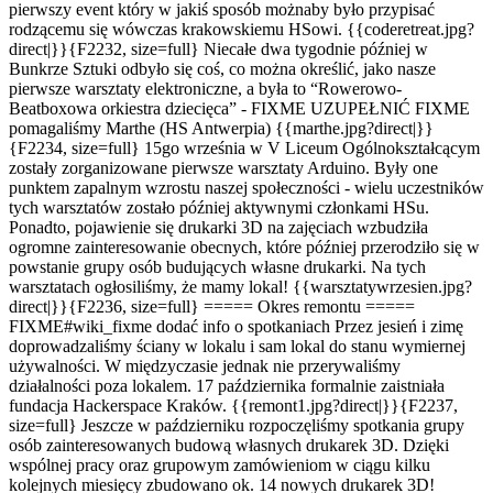
pierwszy event który w jakiś sposób możnaby było przypisać
rodzącemu się wówczas krakowskiemu HSowi.
{{coderetreat.jpg?
direct|}}
{F2232, size=full}
Niecałe dwa tygodnie później w
Bunkrze Sztuki odbyło się coś, co można określić, jako nasze
pierwsze warsztaty elektroniczne, a była to “Rowerowo-
Beatboxowa orkiestra dziecięca” - FIXME UZUPEŁNIĆ FIXME
pomagaliśmy Marthe (HS Antwerpia)
{{marthe.jpg?direct|}}
{F2234, size=full}
15go września w V Liceum Ogólnokształcącym
zostały zorganizowane pierwsze warsztaty Arduino. Były one
punktem zapalnym wzrostu naszej społeczności - wielu uczestników
tych warsztatów zostało później aktywnymi członkami HSu.
Ponadto, pojawienie się drukarki 3D na zajęciach wzbudziła
ogromne zainteresowanie obecnych, które później przerodziło się w
powstanie grupy osób budujących własne drukarki. Na tych
warsztatach ogłosiliśmy, że mamy lokal!
{{warsztatywrzesien.jpg?
direct|}}
{F2236, size=full}
===== Okres remontu =====
FIXME
#wiki_fixme
dodać info o spotkaniach Przez jesień i zimę
doprowadzaliśmy ściany w lokalu i sam lokal do stanu wymiernej
używalności. W międzyczasie jednak nie przerywaliśmy
działalności poza lokalem. 17 października formalnie zaistniała
fundacja Hackerspace Kraków.
{{remont1.jpg?direct|}}
{F2237,
size=full}
Jeszcze w październiku rozpoczęliśmy spotkania grupy
osób zainteresowanych budową własnych drukarek 3D. Dzięki
wspólnej pracy oraz grupowym zamówieniom w ciągu kilku
kolejnych miesięcy zbudowano ok. 14 nowych drukarek 3D!