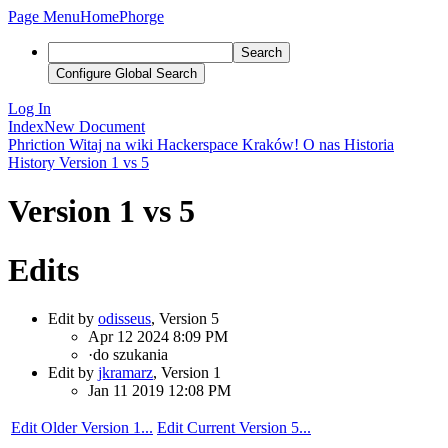
Page Menu
Home
Phorge
Search
Configure Global Search
Log In
Index
New Document
Phriction
Witaj na wiki Hackerspace Kraków!
O nas
Historia
History
Version 1 vs 5
Version 1 vs 5
Edits
Edit by
odisseus
, Version 5
Apr 12 2024 8:09 PM
·
do szukania
Edit by
jkramarz
, Version 1
Jan 11 2019 12:08 PM
Edit Older Version 1...
Edit Current Version 5...