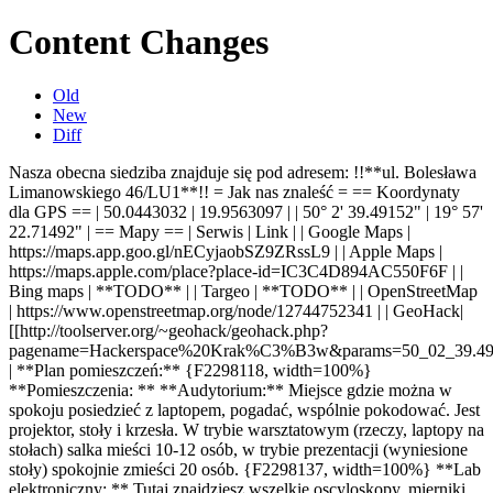
Content Changes
Old
New
Diff
Nasza obecna siedziba znajduje się pod adresem: !!**ul. Bolesława
Limanowskiego 46/LU1**!! = Jak nas znaleść = == Koordynaty
dla GPS == | 50.0443032 | 19.9563097 | | 50° 2' 39.49152" | 19° 57'
22.71492" | == Mapy == | Serwis | Link | | Google Maps |
https://maps.app.goo.gl/nECyjaobSZ9ZRssL9 | | Apple Maps |
https://maps.apple.com/place?place-id=IC3C4D894AC550F6F | |
Bing maps | **TODO** | | Targeo | **TODO** | | OpenStreetMap
| https://www.openstreetmap.org/node/12744752341 | | GeoHack|
[[http://toolserver.org/~geohack/geohack.php?
pagename=Hackerspace%20Krak%C3%B3w&params=50_02_39.49_N_
| **Plan pomieszczeń:** {F2298118, width=100%}
**Pomieszczenia: ** **Audytorium:** Miejsce gdzie można w
spokoju posiedzieć z laptopem, pogadać, wspólnie pokodować. Jest
projektor, stoły i krzesła.
W trybie warsztatowym (rzeczy, laptopy na
stołach) salka mieści 10-12 osób, w trybie prezentacji (wyniesione
stoły) spokojnie zmieści 20 osób.
{F2298137, width=100%} **Lab
elektroniczny: ** Tutaj znajdziesz wszelkie oscyloskopy, mierniki,