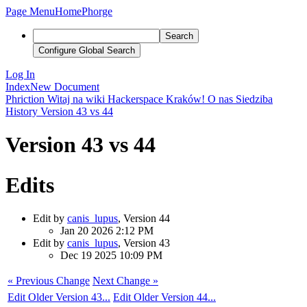
Page Menu
Home
Phorge
Search
Configure Global Search
Log In
Index
New Document
Phriction
Witaj na wiki Hackerspace Kraków!
O nas
Siedziba
History
Version 43 vs 44
Version 43 vs 44
Edits
Edit by
canis_lupus
, Version 44
Jan 20 2026 2:12 PM
Edit by
canis_lupus
, Version 43
Dec 19 2025 10:09 PM
« Previous Change
Next Change »
Edit Older Version 43...
Edit Older Version 44...