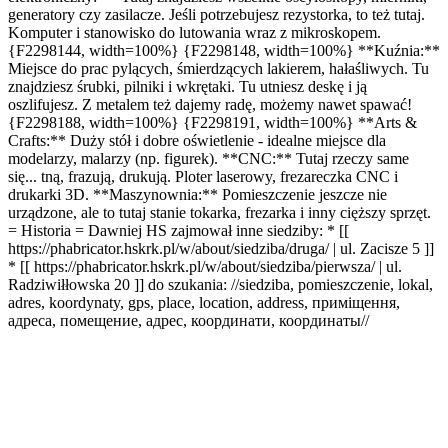
generatory czy zasilacze. Jeśli potrzebujesz rezystorka, to też tutaj.
Komputer i stanowisko do lutowania wraz z mikroskopem.
{F2298144, width=100%} {F2298148, width=100%} **Kuźnia:**
Miejsce do prac pylących, śmierdzących lakierem, hałaśliwych. Tu
znajdziesz śrubki, pilniki i wkrętaki. Tu utniesz deskę i ją
oszlifujesz. Z metalem też dajemy radę, możemy nawet spawać!
{F2298188, width=100%} {F2298191, width=100%} **Arts &
Crafts:** Duży stół i dobre oświetlenie - idealne miejsce dla
modelarzy, malarzy (np. figurek). **CNC:** Tutaj rzeczy same
się... tną, frazują, drukują. Ploter laserowy, frezareczka CNC i
drukarki 3D. **Maszynownia:** Pomieszczenie jeszcze nie
urządzone, ale to tutaj stanie tokarka, frezarka i inny cięższy sprzęt.
= Historia = Dawniej HS zajmował inne siedziby: * [[
https://phabricator.hskrk.pl/w/about/siedziba/druga/ | ul. Zacisze 5 ]]
* [[ https://phabricator.hskrk.pl/w/about/siedziba/pierwsza/ | ul.
Radziwiłłowska 20 ]] do szukania: //siedziba, pomieszczenie, lokal,
adres, koordynaty, gps, place, location, address, приміщення,
адреса, помещение, адрес, координати, координаты//