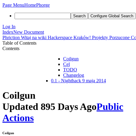
Page Menu
Home
Phorge
Search
Configure Global Search
Log In
Index
New Document
Phriction
Witaj na wiki Hackerspace Kraków!
Projekty
Porzucone
Co
Table of Contents
Contents
Coilgun
Cel
TODO
Changelog
0.1 - Nighthack 9 maja 2014
Coilgun
Updated 895 Days Ago
Public
Actions
Coilgun