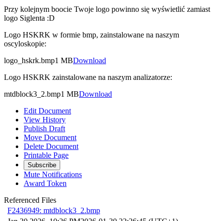
Przy kolejnym boocie Twoje logo powinno się wyświetlić zamiast
logo Siglenta :D
Logo HSKRK w formie bmp, zainstalowane na naszym
oscyloskopie:
logo_hskrk.bmp
1 MB
Download
Logo HSKRK zainstalowane na naszym analizatorze:
mtdblock3_2.bmp
1 MB
Download
Edit Document
View History
Publish Draft
Move Document
Delete Document
Printable Page
Subscribe
Mute Notifications
Award Token
Referenced Files
F2436949: mtdblock3_2.bmp