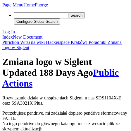
Page Menu
Home
Phorge
Search
Configure Global Search
Log In
Index
New Document
Phriction
Witaj na wiki Hackerspace Kraków!
Poradniki
Zmiana
logo w Siglent
Zmiana logo w Siglent
Updated 188 Days Ago
Public
Actions
Rozwiązanie działa w urządzeniach Siglent, u nas SDS1104X-E
oraz SSA3021X Plus.
Potrzebujesz pendrive, mi zadziałał dopiero pendrive sformatowany
FAT16.
Na tego pendrive do głównego katalogu musisz wrzucić plik ze
skryptem aktualizacji: