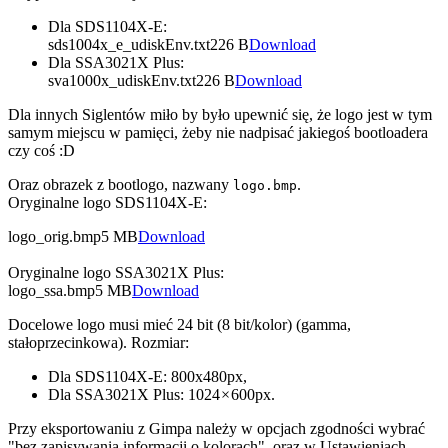
Dla SDS1104X-E:
sds1004x_e_udiskEnv.txt
226 B
Download
Dla SSA3021X Plus:
sva1000x_udiskEnv.txt
226 B
Download
Dla innych Siglentów miło by było upewnić się, że logo jest w tym
samym miejscu w pamięci, żeby nie nadpisać jakiegoś bootloadera
czy coś :D
Oraz obrazek z bootlogo, nazwany
.
logo.bmp
Oryginalne logo SDS1104X-E:
logo_orig.bmp
5 MB
Download
Oryginalne logo SSA3021X Plus:
logo_ssa.bmp
5 MB
Download
Docelowe logo musi mieć 24 bit (8 bit/kolor) (gamma,
stałoprzecinkowa). Rozmiar:
Dla SDS1104X-E: 800x480px,
Dla SSA3021X Plus: 1024 × 600px.
Przy eksportowaniu z Gimpa należy w opcjach zgodności wybrać
"bez zapisywania informacji o kolorach", oraz w Ustawieniach