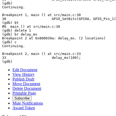
(gdb) 

Continuing.

Breakpoint 1, main () at src/main.c:30

30			GPIO_SetBits(GPIOA, GPIO_Pin_1);

(gdb) bt

#0  main () at src/main.c:30

(gdb) delete 1

(gdb) br delay_ms

Breakpoint 2 at 0x800039a: delay_ms. (2 locations)

(gdb) c

Continuing.

Breakpoint 2, main () at src/main.c:33

33			delay_ms(100);

(gdb)
Edit Document
View History
Publish Draft
Move Document
Delete Document
Printable Page
Subscribe
Mute Notifications
Award Token