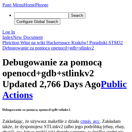
Page Menu
Home
Phorge
Search
Configure Global Search
Log In
Index
New Document
Phriction
Witaj na wiki Hackerspace Kraków!
Poradniki
STM32
Debugowanie za pomocą openocd+gdb+stlinkv2
Debugowanie za pomocą
openocd+gdb+stlinkv2
Updated 2,766 Days Ago
Public
Actions
Debugowanie za pomocą openocd+gdb+stlinkv2
Zakładając, że używasz makefile z działu
cmsis_gcc
. Zakładam
także, że dysponujesz STLinkv2 (albo jego podróbką (ebay, ebay,
ebay!), ew. łatwo zrobić taki dongle samemu, w środku siedzi nic