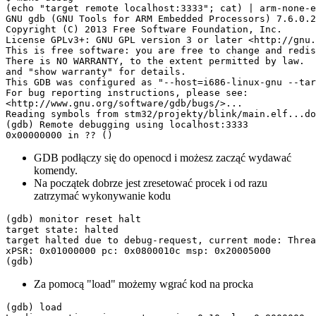
(echo "target remote localhost:3333"; cat) | arm-none-e
GNU gdb (GNU Tools for ARM Embedded Processors) 7.6.0.2
Copyright (C) 2013 Free Software Foundation, Inc.
License GPLv3+: GNU GPL version 3 or later <http://gnu.
This is free software: you are free to change and redis
There is NO WARRANTY, to the extent permitted by law.  
and "show warranty" for details.
This GDB was configured as "--host=i686-linux-gnu --tar
For bug reporting instructions, please see:
<http://www.gnu.org/software/gdb/bugs/>...
Reading symbols from stm32/projekty/blink/main.elf...do
(gdb) Remote debugging using localhost:3333
0x00000000 in ?? ()
GDB podłączy się do openocd i możesz zacząć wydawać
komendy.
Na początek dobrze jest zresetować procek i od razu
zatrzymać wykonywanie kodu
(gdb) monitor reset halt

target state: halted

target halted due to debug-request, current mode: Threa
xPSR: 0x01000000 pc: 0x0800010c msp: 0x20005000

(gdb)
Za pomocą "load" możemy wgrać kod na procka
(gdb) load
