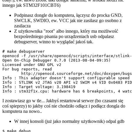
innego jak STM32F101CBT6)
Podpinasz dongle do komputera, łączysz do procka GND,
SWCLK, SWDIO, ew. VCC jak nie zasilasz go osobno z
zasilacza
Z użytkownika "root" albo innego, który ma możliwość
bezpośredniego pisania po urządzeniach usb odpalasz
debugserver, winno to wyglądać jakoś tak.
# make debugserver

openocd -f /usr/share/openocd/scripts/interface/stlink-
Open On-Chip Debugger 0.7.0 (2013-08-04-09:35)

Licensed under GNU GPL v2

For bug reports, read

	http://openocd.sourceforge.net/doc/doxygen/bugs.html

Info : This adapter doesn't support configurable speed

Info : STLINK v2 JTAG v20 API v2 SWIM v4 VID 0x0483 PID
Info : Target voltage: 3.198419

Info : stm32f1x.cpu: hardware has 6 breakpoints, 4 watc
I zostawiasz go w tle... Jakbyś restartował serwer (bo czasami się
coś spieprzy) to jakby coś nie chodziło odłącz i podłącz dongla do
komputera na nowo..
W innej konsoli (już jako normalny użytkownik) odpal gdb
$ make debug