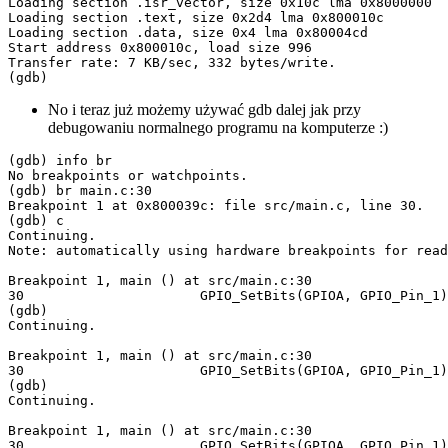
Loading section .isr_vector, size 0x10c lma 0x8000000

Loading section .text, size 0x2d4 lma 0x800010c

Loading section .data, size 0x4 lma 0x80004cd

Start address 0x800010c, load size 996

Transfer rate: 7 KB/sec, 332 bytes/write.

(gdb)
No i teraz już możemy używać gdb dalej jak przy
debugowaniu normalnego programu na komputerze :)
(gdb) info br

No breakpoints or watchpoints.

(gdb) br main.c:30

Breakpoint 1 at 0x800039c: file src/main.c, line 30.

(gdb) c

Continuing.

Note: automatically using hardware breakpoints for read
Breakpoint 1, main () at src/main.c:30

30			GPIO_SetBits(GPIOA, GPIO_Pin_1);

(gdb) 

Continuing.

Breakpoint 1, main () at src/main.c:30

30			GPIO_SetBits(GPIOA, GPIO_Pin_1);

(gdb) 

Continuing.

Breakpoint 1, main () at src/main.c:30

30			GPIO_SetBits(GPIOA, GPIO_Pin_1);
