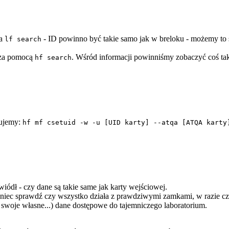
ia
- ID powinno być takie samo jak w breloku - możemy to 
lf search
 za pomocą
. Wśród informacji powinniśmy zobaczyć coś taki
hf search
sujemy:
hf mf csetuid -w -u [UID karty] --atqa [ATQA karty
wiódł - czy dane są takie same jak karty wejściowej.
niec sprawdź czy wszystko działa z prawdziwymi zamkami, w razie czeg
swoje własne...) dane dostępowe do tajemniczego laboratorium.