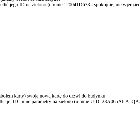
etlić jego ID na zielono (u mnie 120041D633 - spokojnie, nie wjedziec
ymbolem karty) swoją nową kartę do drzwi do budynku.
etlić jej ID i inne parametry na zielono (u mnie UID: 23A065A6 ATQA: