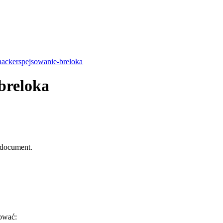
ackerspejsowanie-breloka
breloka
s document.
ować: