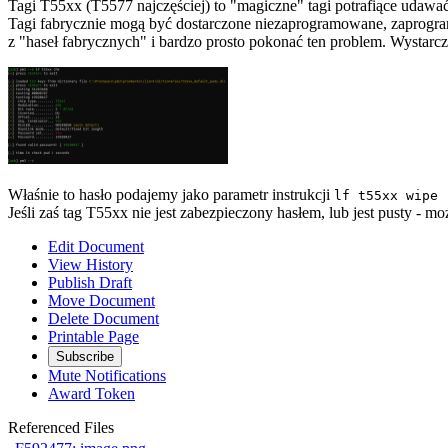
Tagi T55xx (T5577 najczęściej) to "magiczne" tagi potrafiące udawa
Tagi fabrycznie mogą być dostarczone niezaprogramowane, zaprogramo
z "haseł fabrycznych" i bardzo prosto pokonać ten problem. Wystar
Właśnie to hasło podajemy jako parametr instrukcji
lf t55xx wipe 
Jeśli zaś tag T55xx nie jest zabezpieczony hasłem, lub jest pusty - m
Edit Document
View History
Publish Draft
Move Document
Delete Document
Printable Page
Subscribe
Mute Notifications
Award Token
Referenced Files