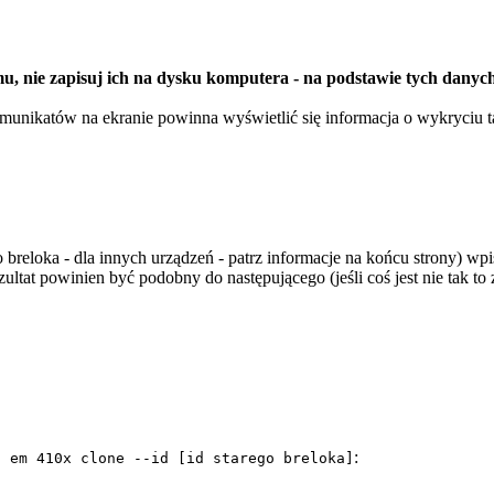
mu, nie zapisuj ich na dysku komputera - na podstawie tych dany
munikatów na ekranie powinna wyświetlić się informacja o wykryciu tagu
breloka - dla innych urządzeń - patrz informacje na końcu strony) wp
ezultat powinien być podobny do następującego (jeśli coś jest nie tak t
:
f em 410x clone --id [id starego breloka]