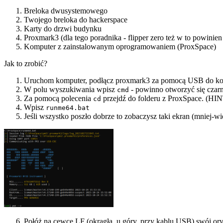
Breloka dwusystemowego
Twojego breloka do hackerspace
Karty do drzwi budynku
Proxmark3 (dla tego poradnika - flipper zero też w to powinien 
Komputer z zainstalowanym oprogramowaniem (ProxSpace)
Jak to zrobić?
Uruchom komputer, podłącz proxmark3 za pomocą USB do k
W polu wyszukiwania wpisz
- powinno otworzyć się czarn
cmd
Za pomocą polecenia
przejdź do folderu z ProxSpace. (HI
cd
Wpisz
runme64.bat
Jeśli wszystko poszło dobrze to zobaczysz taki ekran (mniej-wi
Połóż na cewce LF (okrągła, u góry, przy kablu USB) swój ory