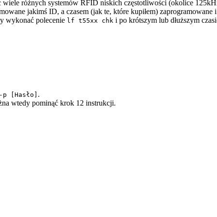
ć wiele różnych systemów RFID niskich częstotliwości (okolice 125kH
wane jakimś ID, a czasem (jak te, które kupiłem) zaprogramowane i z
czy wykonać polecenie
i po krótszym lub dłuższym czas
lf t55xx chk
.
-p [Hasło]
ożna wtedy pominąć krok 12 instrukcji.