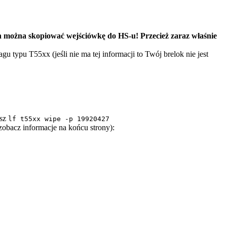
ch można skopiować wejściówkę do HS-u! Przecież zaraz właśnie
 typu T55xx (jeśli nie ma tej informacji to Twój brelok nie jest
isz
lf t55xx wipe -p 19920427
o zobacz informacje na końcu strony):