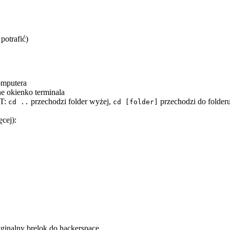
potrafić)
omputera
e okienko terminala
NT:
przechodzi folder wyżej,
przechodzi do folderu
cd ..
cd [folder]
ęcej):
ginalny brelok do hackerspace