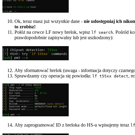
Ok, teraz masz już wszystkie dane -
nie udostępniaj ich niko
to zrobisz!
Połóż na cewce LF nowy brelok, wpisz
. Pośród ko
lf search
prawdopodobnie zapisywalny lub jest uszkodzony):
Aby sformatować brelok (uwaga - informacja dotyczy czarnego 
Sprawdzamy czy operacja się powiodła:
, r
lf t55xx detect
Aby zaprogramować ID z breloka do HS-u wpisujemy teraz
l