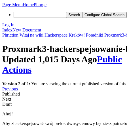
Page Menu
Home
Phorge
Search
Configure Global Search
Log In
Index
New Document
Phriction
Witaj na wiki Hackerspace Kraków!
Poradniki
Proxmark3-h
Proxmark3-hackerspejsowanie-
Updated 1,015 Days Ago
Public
Actions
Version 2 of 2:
You are viewing the current published version of thi
Previous
Published
Next
Draft
Ahoj!
Aby zhackerspejsować swój brelok dwusystemowy będziesz potrzeb