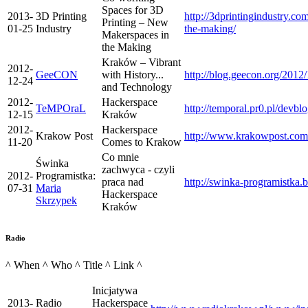
Spaces for 3D
2013-
3D Printing
http://3dprintingindustry.c
Printing – New
01-25
Industry
the-making/
Makerspaces in
the Making
Kraków – Vibrant
2012-
GeeCON
with History...
http://blog.geecon.org/2012
12-24
and Technology
2012-
Hackerspace
TeMPOraL
http://temporal.pr0.pl/devb
12-15
Kraków
2012-
Hackerspace
Krakow Post
http://www.krakowpost.com/
11-20
Comes to Krakow
Co mnie
Świnka
zachwyca - czyli
2012-
Programistka:
praca nad
http://swinka-programistka
07-31
Maria
Hackerspace
Skrzypek
Kraków
Radio
^ When ^ Who ^ Title ^ Link ^
Inicjatywa
2013-
Radio
Hackerspace