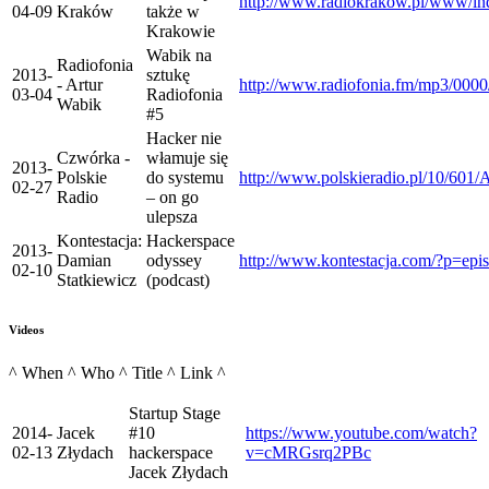
http://www.radiokrakow.pl/www/
04-09
Kraków
także w
Krakowie
Wabik na
Radiofonia
2013-
sztukę
- Artur
http://www.radiofonia.fm/mp3/000
03-04
Radiofonia
Wabik
#5
Hacker nie
Czwórka -
włamuje się
2013-
Polskie
do systemu
http://www.polskieradio.pl/10/601/
02-27
Radio
– on go
ulepsza
Kontestacja:
Hackerspace
2013-
Damian
odyssey
http://www.kontestacja.com/?p=ep
02-10
Statkiewicz
(podcast)
Videos
^ When ^ Who ^ Title ^ Link ^
Startup Stage
2014-
Jacek
#10
https://www.youtube.com/watch?
02-13
Złydach
hackerspace
v=cMRGsrq2PBc
Jacek Złydach