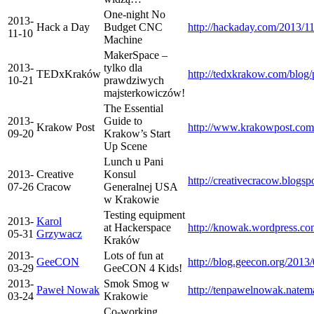
One-night No
2013-
Hack a Day
Budget CNC
http://hackaday.com/2013/1
11-10
Machine
MakerSpace –
2013-
tylko dla
TEDxKraków
http://tedxkrakow.com/blog
10-21
prawdziwych
majsterkowiczów!
The Essential
2013-
Guide to
Krakow Post
http://www.krakowpost.com/
09-20
Krakow’s Start
Up Scene
Lunch u Pani
2013-
Creative
Konsul
http://creativecracow.blog
07-26
Cracow
Generalnej USA
w Krakowie
Testing equipment
2013-
Karol
at Hackerspace
http://knowak.wordpress.co
05-31
Grzywacz
Kraków
2013-
Lots of fun at
GeeCON
http://blog.geecon.org/2013/
03-29
GeeCON 4 Kids!
2013-
Smok Smog w
Paweł Nowak
http://tenpawelnowak.nate
03-24
Krakowie
Co-working