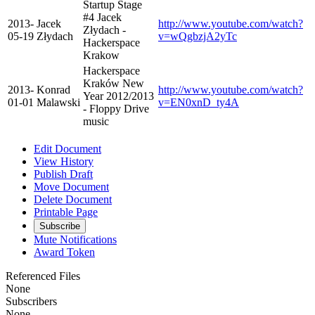
Startup Stage
#4 Jacek
2013-
Jacek
http://www.youtube.com/watch?
Złydach -
05-19
Złydach
v=wQgbzjA2yTc
Hackerspace
Krakow
Hackerspace
Kraków New
2013-
Konrad
http://www.youtube.com/watch?
Year 2012/2013
01-01
Malawski
v=EN0xnD_ty4A
- Floppy Drive
music
Edit Document
View History
Publish Draft
Move Document
Delete Document
Printable Page
Subscribe
Mute Notifications
Award Token
Referenced Files
None
Subscribers
None