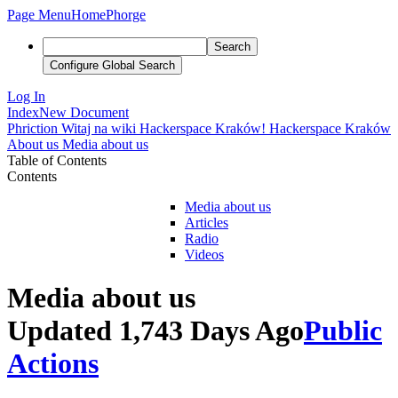
Page Menu
Home
Phorge
Search
Configure Global Search
Log In
Index
New Document
Phriction
Witaj na wiki Hackerspace Kraków!
Hackerspace Kraków
About us
Media about us
Table of Contents
Contents
Media about us
Articles
Radio
Videos
Media about us
Updated 1,743 Days Ago
Public
Actions