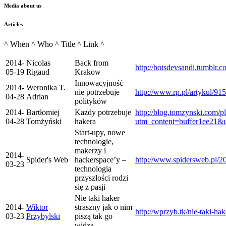
Media about us
Articles
^ When ^ Who ^ Title ^ Link ^
2014-
Nicolas
Back from
http://botsdevsandi.tumblr
05-19
Rigaud
Krakow
Innowacyjność
2014-
Weronika T.
nie potrzebuje
http://www.rp.pl/artykul/9
04-28
Adrian
polityków
2014-
Bartłomiej
Każdy potrzebuje
http://blog.tomzynski.com/p
04-28
Tomżyński
hakera
utm_content=buffer1ee21&
Start-upy, nowe
technologie,
makerzy i
2014-
Spider's Web
hackerspace’y –
http://www.spidersweb.pl/2
03-23
technologia
przyszłości rodzi
się z pasji
Nie taki haker
2014-
Wiktor
straszny jak o nim
http://wprzyb.tk/nie-taki-hak
03-23
Przybylski
piszą tak go
widzą…