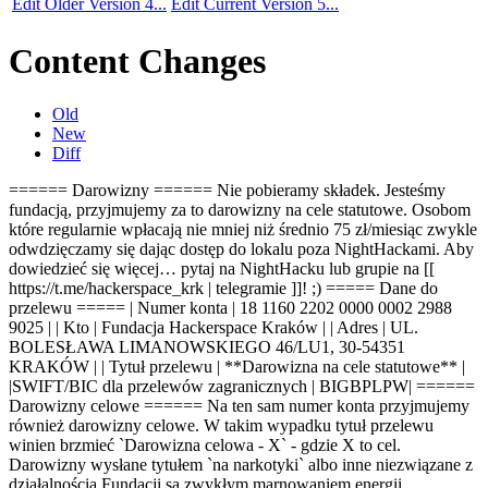
Edit Older Version 4...
Edit Current Version 5...
Content Changes
Old
New
Diff
====== Darowizny ====== Nie pobieramy składek. Jesteśmy
fundacją, przyjmujemy za to darowizny na cele statutowe. Osobom
które regularnie wpłacają nie mniej niż średnio 75 zł/miesiąc zwykle
odwdzięczamy się dając dostęp do lokalu poza NightHackami. Aby
dowiedzieć się więcej… pytaj na NightHacku lub grupie na [[
https://t.me/hackerspace_krk | telegramie ]]! ;) ===== Dane do
przelewu ===== | Numer konta | 18 1160 2202 0000 0002 2988
9025 | | Kto | Fundacja Hackerspace Kraków | | Adres | UL.
BOLESŁAWA LIMANOWSKIEGO 46/LU1, 30-5
43
51
KRAKÓW | | Tytuł przelewu | **Darowizna na cele statutowe** |
|SWIFT/BIC dla przelewów zagranicznych | BIGBPLPW| ======
Darowizny celowe ====== Na ten sam numer konta przyjmujemy
również darowizny celowe. W takim wypadku tytuł przelewu
winien brzmieć `Darowizna celowa - X` - gdzie X to cel.
Darowizny wysłane tytułem `na narkotyki` albo inne niezwiązane z
działalnością Fundacji są zwykłym marnowaniem energii