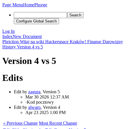
Page Menu
Home
Phorge
Search
Configure Global Search
Log In
Index
New Document
Phriction
Witaj na wiki Hackerspace Kraków!
Finanse
Darowizny
History
Version 4 vs 5
Version 4 vs 5
Edits
Edit by
zagura
, Version 5
Mar 30 2026 12:37 AM
·
Kod pocztowy
Edit by
alwaro
, Version 4
Apr 23 2025 1:00 PM
« Previous Change
Most Recent Change