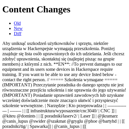
Content Changes
Old
New
Diff
Aby uniknąć uszkodzeń użytkowników i sprzętu, niektóre
urządzenia w Hackerspejsie wymagają przeszkolenia. Poniżej
znajduje się lista osób uprawnionych do ich udzielania. Jeśli chcesz
zdobyć uprawnienia, skontaktuj się (najlepiej pisząc na grupie
members) z którymś z nich.
**EN**: //To prevent damages to our
equipment and its users some devices in Hackerspace require
training. If you want to be able to use any device listed below -
contact the right person. // ===== Szkolenia wymagane =====
(IMPORTANT) Przeczytanie poradnika do danego sprzętu nie jest
równoznaczne przejściu szkolenia i nie uprawnia do jego używania!
(IMPORTANT) Posiadanie uprawnień zawodowych lub uzyskane
wcześniej doświadczenie może znacząco ułatwić i przyspieszyć
szkolenie wewnętrzne. | Narzędzie | Kto przeprowadza | | -------------
--- | -------- | | [[ infrastruktura/wyposazenie/cnc3040/ | CNC ]] |
@kiteu @domints | | [[ poradniki/laserv2/ | Laser ]] | @jkramarz
@canis_lupus @swider @szakmat @gryglu @phoe @bartyhd | | [[
poradniki/tig/ | Spawarka]] | @canis_lupus | |[[