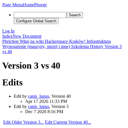
Page Menu
Home
Phorge
Search
Configure Global Search
Log In
Index
New Document
Phriction
Witaj na wiki Hackerspace Kraków!
Infrastruktura
Wyposażenie (maszyny, sprzęt i inne)
Szkolenia
History
Version 3
vs 40
Version 3 vs 40
Edits
Edit by
canis_lupus
, Version 40
Apr 17 2026 11:33 PM
Edit by
canis_lupus
, Version 3
Dec 7 2020 8:16 PM
Edit Older Version 3...
Edit Current Version 40...