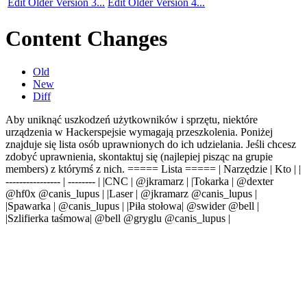
Edit Older Version 3...
Edit Older Version 4...
Content Changes
Old
New
Diff
Aby uniknąć uszkodzeń użytkowników i sprzętu, niektóre
urządzenia w Hackerspejsie wymagają przeszkolenia. Poniżej
znajduje się lista osób uprawnionych do ich udzielania. Jeśli chcesz
zdobyć uprawnienia, skontaktuj się (najlepiej pisząc na grupie
members) z którymś z nich. ===== Lista ===== | Narzędzie | Kto | |
---------------- | -------- | |CNC | @jkramarz | |Tokarka | @dexter
@hf0x @canis_lupus | |Laser | @jkramarz @canis_lupus |
|Spawarka | @canis_lupus | |Piła stołowa| @swider
@bell
|
|Szlifierka taśmowa|
@bell
@gryglu @canis_lupus |