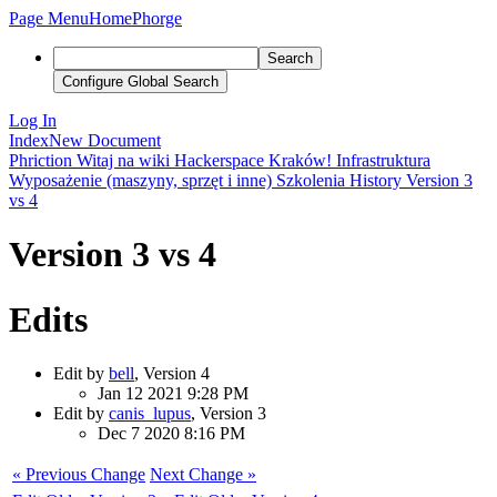
Page Menu
Home
Phorge
Search
Configure Global Search
Log In
Index
New Document
Phriction
Witaj na wiki Hackerspace Kraków!
Infrastruktura
Wyposażenie (maszyny, sprzęt i inne)
Szkolenia
History
Version 3
vs 4
Version 3 vs 4
Edits
Edit by
bell
, Version 4
Jan 12 2021 9:28 PM
Edit by
canis_lupus
, Version 3
Dec 7 2020 8:16 PM
« Previous Change
Next Change »