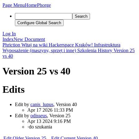
Page Menu
Home
Phorge
Search
Configure Global Search
Log In
Index
New Document
Phriction
Witaj na wiki Hackerspace Kraków!
Infrastruktura
Wyposażenie (maszyny, sprzęt i inne)
Szkolenia
History
Version 25
vs 40
Version 25 vs 40
Edits
Edit by
canis_lupus
, Version 40
Apr 17 2026 11:33 PM
Edit by
odisseus
, Version 25
Apr 13 2024 9:16 PM
·
do szukania
Edit Older Version 25...
Edit Current Version 40...