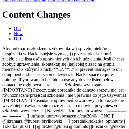
Content Changes
Old
New
Diff
Aby uniknąć uszkodzeń użytkowników i sprzętu, niektóre
urządzenia w Hackerspejsie wymagają przeszkolenia. Poniżej
znajduje się lista osób uprawnionych do ich udzielania. Jeśli chcesz
zdobyć uprawnienia, skontaktuj się (najlepiej pisząc na grupie
members) z którymś z nich. **EN**: //To prevent damages to our
equipment and its users some devices in Hackerspace require
training. If you want to be able to use any device listed below -
contact the right person. // ===== Szkolenia wymagane =====
(IMPORTANT) Przeczytanie poradnika do danego sprzętu nie jest
równoznaczne przejściu szkolenia i nie uprawnia do jego używania!
(IMPORTANT) Posiadanie uprawnień zawodowych lub uzyskane
wcześniej doświadczenie może znacząco ułatwić i przyspieszyć
szkolenie wewnętrzne.
| Narzędzie | Kto przeprowadza | | -------------
--- | -------- | | [[ infrastruktura/wyposazenie/cnc3040/ | CNC ]] |
@jkramarz @hubert_brylkowski | | [[ poradniki/tokarka_optimum/ |
Tokarka (duża) ]] | @dexter |
@kiteu @domints |
|Frezarka| @dexter