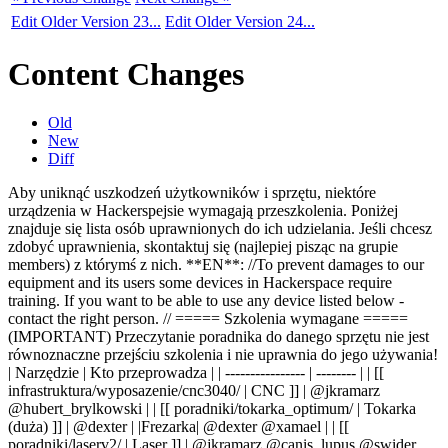
Edit Older Version 23...
Edit Older Version 24...
Content Changes
Old
New
Diff
Aby uniknąć uszkodzeń użytkowników i sprzętu, niektóre
urządzenia w Hackerspejsie wymagają przeszkolenia. Poniżej
znajduje się lista osób uprawnionych do ich udzielania. Jeśli chcesz
zdobyć uprawnienia, skontaktuj się (najlepiej pisząc na grupie
members) z którymś z nich. **EN**: //To prevent damages to our
equipment and its users some devices in Hackerspace require
training. If you want to be able to use any device listed below -
contact the right person. // ===== Szkolenia wymagane =====
(IMPORTANT) Przeczytanie poradnika do danego sprzętu nie jest
równoznaczne przejściu szkolenia i nie uprawnia do jego używania!
| Narzędzie | Kto przeprowadza | | ---------------- | -------- | | [[
infrastruktura/wyposazenie/cnc3040/ | CNC ]] | @jkramarz
@hubert_brylkowski | | [[ poradniki/tokarka_optimum/ | Tokarka
(duża) ]] | @dexter | |Frezarka| @dexter @xamael | | [[
poradniki/laserv2/ | Laser ]] | @jkramarz @canis_lupus @swider