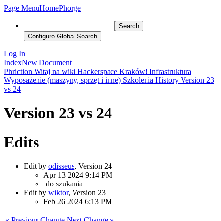
Page Menu
Home
Phorge
Search
Configure Global Search
Log In
Index
New Document
Phriction
Witaj na wiki Hackerspace Kraków!
Infrastruktura
Wyposażenie (maszyny, sprzęt i inne)
Szkolenia
History
Version 23
vs 24
Version 23 vs 24
Edits
Edit by
odisseus
, Version 24
Apr 13 2024 9:14 PM
·
do szukania
Edit by
wiktor
, Version 23
Feb 26 2024 6:13 PM
« Previous Change
Next Change »