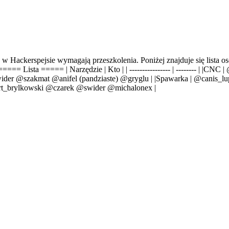
 Hackerspejsie wymagają przeszkolenia. Poniżej znajduje się lista os
===== Lista ===== | Narzędzie | Kto | | ---------------- | -------- | |CN
der @szakmat @anifel (pandziaste) @gryglu | |Spawarka | @canis_lupu
rt_brylkowski
@czarek
@swider @michalonex |