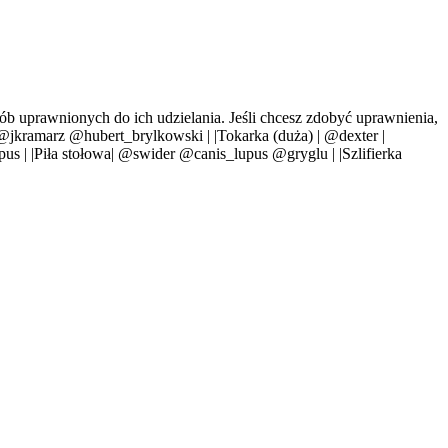
ób uprawnionych do ich udzielania. Jeśli chcesz zdobyć uprawnienia,
C | @jkramarz @hubert_brylkowski | |Tokarka (duża) | @dexter |
s | |Piła stołowa| @swider @canis_lupus @gryglu | |Szlifierka