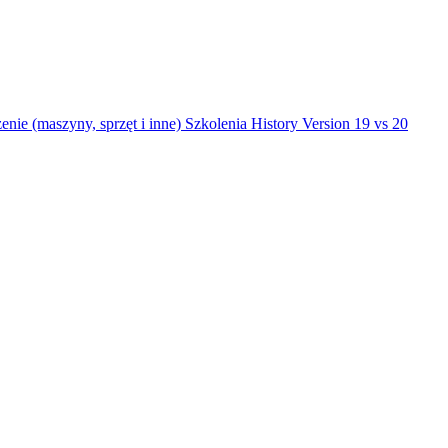
nie (maszyny, sprzęt i inne)
Szkolenia
History
Version 19 vs 20