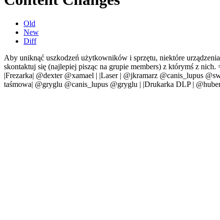
Old
New
Diff
Aby uniknąć uszkodzeń użytkowników i sprzętu, niektóre urządzenia w
skontaktuj się (najlepiej pisząc na grupie members) z którymś z nich. 
|Frezarka| @dexter @xamael | |Laser | @jkramarz @canis_lupus @swi
taśmowa| @gryglu @canis_lupus @gryglu | |Drukarka DLP | @hube