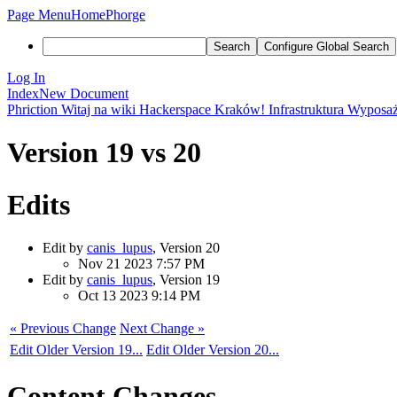
Page Menu
Home
Phorge
Search
Configure Global Search
Log In
Index
New Document
Phriction
Witaj na wiki Hackerspace Kraków!
Infrastruktura
Wyposaże
Version 19 vs 20
Edits
Edit by
canis_lupus
, Version 20
Nov 21 2023 7:57 PM
Edit by
canis_lupus
, Version 19
Oct 13 2023 9:14 PM
« Previous Change
Next Change »
Edit Older Version 19...
Edit Older Version 20...
Content Changes