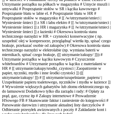
Utrzymanie porządku na półkach w magazynku # Umycie muszli i
umywalki # Posprzątanie stołów w SR i kącika kawowego #
Posprzątanie blatu w labie el. # Posprzątanie blatu w HR #
Posprzątanie stołów w magazynku # [[ /w/utrzymanie/smieci |
Wyniesienie śmieci ]] z SR i labu elektro # [[ /w/utrzymanie/smieci |
Wyniesienie śmieci ]] z HR i magazynka # [[ /w/utrzymanie/smieci |
Wyniesienie śmieci ]] z łazienki # Okresowa kontrola stanu
technicznego narzędzi w HR + czynności konserwacyjne ( np.
uzupełnić olej w kompresorze, przeglądnąć wiertła itp, spisać czego
brakuje, przekazać osobie od zakupów) # Okresowa kontrola stanu
technicznego narzędzi w elektrolabie (np. wymiana baterii w
miernikach, spisać czego brakuje, ([[ utrzymanie/zakupy/ ]])) #
Utrzymanie porządku w kąciku kawowym # Czyszczenie
whiteboardów # Utrzymanie porządku w kąciku z materiałami w
HR # [[ utrzymanie/zakupy/srodki_czystosci | Zaopatrzenie w
papier, ręczniki, mydło i inne środki czystości ]] ([[
utrzymanie/zakupy/ ]]) # [[ utrzymanie/uzupelnianie_papieru/ |
Uzupełnianie papieru toaletowego, ręczników i mydła w łazience ]]
# Wywożenie większych gabarytów lub złomu elektronicznego np.
do lamusowni Dodatkowo tylko dla zarządu i rady: # Opłaty za
prąd, gaz, czynsz itp # Zakupy internetowe # Prowadzenie
HSowego FB # Skanowanie faktur i zaniesienie do księgowości #
Parsowanie darowizn i utrzymanie aktualnej listy darczyńców #
Odbieranie przesyłek awizowanych z poczty # Zakładanie kont i