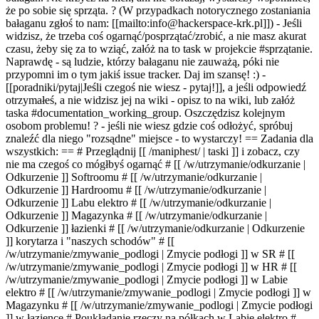
że po sobie się sprząta. ? (W przypadkach notorycznego zostaniania
bałaganu zgłoś to nam: [[mailto:info@hackerspace-krk.pl]]) - Jeśli
widzisz, że trzeba coś ogarnąć/posprzątać/zrobić, a nie masz akurat
czasu, żeby się za to wziąć, załóż na to task w projekcie #sprzątanie.
Naprawdę - są ludzie, którzy bałaganu nie zauważą, póki nie
przypomni im o tym jakiś issue tracker. Daj im szansę! :) -
[[poradniki/pytaj|Jeśli czegoś nie wiesz - pytaj!]], a jeśli odpowiedź
otrzymałeś, a nie widzisz jej na wiki - opisz to na wiki, lub załóż
taska #documentation_working_group. Oszczędzisz kolejnym
osobom problemu! ? - jeśli nie wiesz gdzie coś odłożyć, spróbuj
znaleźć dla niego "rozsądne" miejsce - to wystarczy! == Zadania dla
wszystkich: ==
# Przeglądnij [[ /maniphest/ | taski ]] i zobacz, czy
nie ma czegoś co mógłbyś ogarnąć
# [[ /w/utrzymanie/odkurzanie |
Odkurzenie ]] Softroomu # [[ /w/utrzymanie/odkurzanie |
Odkurzenie ]] Hardroomu # [[ /w/utrzymanie/odkurzanie |
Odkurzenie ]] Labu elektro # [[ /w/utrzymanie/odkurzanie |
Odkurzenie ]] Magazynka # [[ /w/utrzymanie/odkurzanie |
Odkurzenie ]] łazienki # [[ /w/utrzymanie/odkurzanie | Odkurzenie
]] korytarza i "naszych schodów" # [[
/w/utrzymanie/zmywanie_podlogi | Zmycie podłogi ]] w SR # [[
/w/utrzymanie/zmywanie_podlogi | Zmycie podłogi ]] w HR # [[
/w/utrzymanie/zmywanie_podlogi | Zmycie podłogi ]] w Labie
elektro # [[ /w/utrzymanie/zmywanie_podlogi | Zmycie podłogi ]] w
Magazynku # [[ /w/utrzymanie/zmywanie_podlogi | Zmycie podłogi
]] w łazience # Poukładanie rzeczy na półkach w Labie elektro #