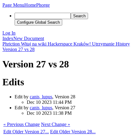
Page Menu
Home
Phorge
Search
Configure Global Search
Log In
Index
New Document
Phriction
Witaj na wiki Hackerspace Kraków!
Utrzymanie
History
Version 27 vs 28
Version 27 vs 28
Edits
Edit by
canis_lupus
, Version 28
Dec 10 2023 11:44 PM
Edit by
canis_lupus
, Version 27
Dec 10 2023 11:38 PM
« Previous Change
Next Change »
Edit Older Version 27...
Edit Older Version 28...