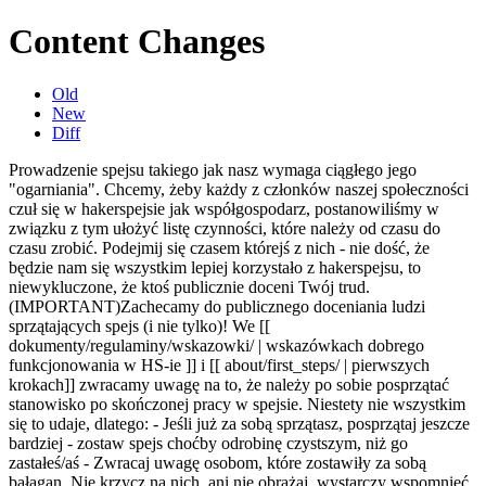
Content Changes
Old
New
Diff
Prowadzenie spejsu takiego jak nasz wymaga ciągłego jego
"ogarniania". Chcemy, żeby każdy z członków naszej społeczności
czuł się w hakerspejsie jak współgospodarz, postanowiliśmy w
związku z tym ułożyć listę czynności, które należy od czasu do
czasu zrobić. Podejmij się czasem którejś z nich - nie dość, że
będzie nam się wszystkim lepiej korzystało z hakerspejsu, to
niewykluczone, że ktoś publicznie doceni Twój trud.
(IMPORTANT)Zachecamy do publicznego doceniania ludzi
sprzątających spejs (i nie tylko)! We [[
dokumenty/regulaminy/wskazowki/ | wskazówkach dobrego
funkcjonowania w HS-ie ]] i [[ about/first_steps/ | pierwszych
krokach]] zwracamy uwagę na to, że należy po sobie posprzątać
stanowisko po skończonej pracy w spejsie. Niestety nie wszystkim
się to udaje, dlatego: - Jeśli już za sobą sprzątasz, posprzątaj jeszcze
bardziej - zostaw spejs choćby odrobinę czystszym, niż go
zastałeś/aś - Zwracaj uwagę osobom, które zostawiły za sobą
bałagan. Nie krzycz na nich, ani nie obrażaj, wystarczy wspomnieć,