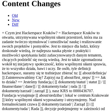
Content Changes
Old
New
Diff
= Czym jest Hackerspace Kraków? = Hackerspace Kraków to
otwarta, utrzymywana wspólnymi siłami przestrzeń, która ma za
zadanie twórczo stymulować i umożliwiać naukę i realizowanie
swoich projektów i pomysłów. Jest to miejsce dla ludzi, którzy
doskonale wiedzą, że najlepsza nauka płynie z praktyki i
możliwości spotykania ludzi zafascynowanych danym tematem,
chcących podzielić się swoją wiedzą. Jest to także zgromadzona
wokół tej inicjatywy społeczność, która wspólnymi siłami sprawia,
że to wszystko działa, bawi i uczy. Ile osób, tyle definicji
hackerspace, staramy się te trafniejsze zbierać tu: [[ about/definicja/
]]
Zainteresowaliśmy Cię? Zajrzyj na [[ about/first_steps/ ]]
== Jak
to działa? == Jesteśmy fundacją ( [[ dokumenty/statut/ | statut ]] / [[
finanse/dane/ | dane]] / [[ dokumenty/rada/ | rada ]] / [[
dokumenty/zarzad/ | zarząd ]] ), nasz KRS to 0000436707.
Fundacja wynajmuje [[ about/siedziba/ | lokal w
centrum
Krakow
a
ie
]] który wspólnymi siłami wyposażamy i utrzymujemy. Nad
formalnościami czuwa [[ dokumenty/zarzad/ | Zarząd ]] i [[
dokumenty/rada/ | Rada ]], decyzje podejmujemy w zależności od