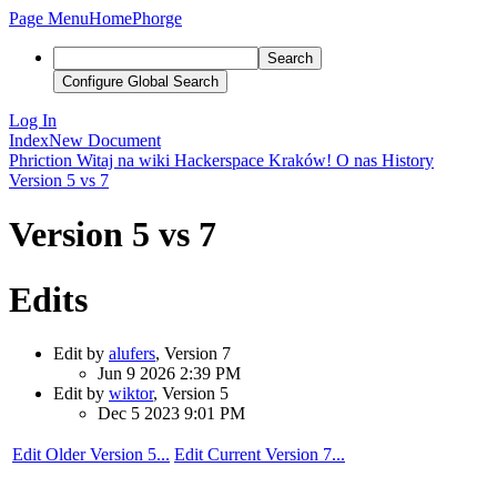
Page Menu
Home
Phorge
Search
Configure Global Search
Log In
Index
New Document
Phriction
Witaj na wiki Hackerspace Kraków!
O nas
History
Version 5 vs 7
Version 5 vs 7
Edits
Edit by
alufers
, Version 7
Jun 9 2026 2:39 PM
Edit by
wiktor
, Version 5
Dec 5 2023 9:01 PM
Edit Older Version 5...
Edit Current Version 7...