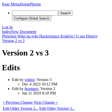
Page Menu
Home
Phorge
Search
Configure Global Search
Log In
Index
New Document
Phriction
Witaj na wiki Hackerspace Kraków!
O nas
History
Version 2 vs 3
Version 2 vs 3
Edits
Edit by
wiktor
, Version 3
Dec 4 2023 10:12 PM
Edit by
jkramarz
, Version 2
Jan 11 2019 8:10 PM
« Previous Change
Next Change »
Edit Older Version 2...
Edit Older Version 3...