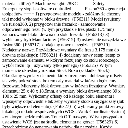
materials differ) * Machine weight: 28KG ===== Safety =====
Emergency stop is software controlled. ==== Fusion360 - generacja
toolpathów ==== 1) przygotowanie modelu - załóżmy że chcemy
taki model wykonać w bloku drewna: {F56311} Model rysujemy
we fusion360. 2) przygotowanie frezarki: - zamocowanie
odpowiedniego frezu (w tym przykładzie frez płaski 1.75mm) -
zamocowanie bloku drewna do stołu frezarki: {F56313} 3)
wybieramy tryb Manufacture: {F56315} 3) ustawienie narzędzia we
fusion360: {F56317} dodajemy nowe narzędzie: {F56319}
Nadajemy nazwę. Przykładowe wymiary dla frezu 3.175 mm do
drewna (płaskiego): {F56321} 4) dodajemy nowy setup (setup to
zamocowanie elementu w którym frezujemy do stołu roboczego,
wybór frezu itp - używamy tylko jednego) {F56325} W tym
momencie określamy rozmiar Stock Boxu (zakładka Stock).
Określamy wymiary elementu który frezujemy i dobieramy offsety
tak żeby pokryć stock boxem cały materiał w którym będziemy
frezować. Mierzymy blok drewniany w którym frezujemy. Wymiary
elementu: 25 x 40 x 18.5mm, a wymiary bloku drewnianego 39 x
100 x 25 mm. Wyliczamy offsety od każdego boku elementu i
wpisujemy odpowiednie tak żeby wymiary stocku się zgadzały (lub
były większe od elementu). {F56327} 5) wybieramy punkt zerowy
lokalnego układu współrzędnych (WCS - Work Coordinate System)
- w którym będzie robiony Touch Off maszyny. W tym przypadku
ustawienie WCS jest na środku elementu na górze: {F56329} 6)
Przechodzimy do generowania pathów dla narzędzia. Każdy