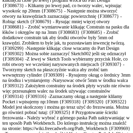
kliknięciu close po lewej i program wrócił do Part Design
{F308673} - Klikamy po lewej pad, co tworzy walec, wpisując
wysokośc np 20mm {F308675} - Następnie można stworzyć
otwory na krawędziach zaznaczając powierzchnię {F308677} -
Robiąc sketch {F308679} - Rysując mniej więcej otwory
{F308681} - Zrobić wymiarowanie klikając Constrain na pasku dla
łóków i okręgów np na 3mm {F308683} {F308685} - Zrobić
dodatkowe constrain tak aby środki otworów były 5mm od
krawędzi. Zrobiłem to byle jak, tu pozostawiam inwencję twórzą.
{F309299} -Następnie klikając close wracamy do Part Design
{F309302} Można sobie zaznaczyć Sketch002 jeśli się odznaczył
{F309304} -Z lewej w Sketch Tools wybieramy przycisk Hole, co
robi otwory we wcześniej narysowanych miejscach {F309307} -
Tworzymy sketch na płaszczyźnie walca aby zrobić tam
wewnętrzny cylinder {F309309} - Rysujemy okrąg o średnicy 3mm
na środku i wymiarujemy -Narysowac otwór 5mm w środku walca
{F309312} Założyłem constrainy na środek płyty wyszło nie równo
więc przesunąłem walec na środek używając constrainów
{F309314} {F309316} -Zaznaczamy okrąg a następnie klilamy
Pocket i wpisujemy np:10mm {F309318} {F309320} {F309322}
Model jest skończony i można go teraz użyć do frezowania. Można
go również pobrać tutaj: {F309325}
# Przygotowanie ścieżki
frezowania - Należy wybrać z górnego paska Path uaktywaniając w
ten sposób Path Workbench. Do którego instrukcję można znaleźć
na stronie: https://wiki.freecadweb.org/Path_Workbench {F309969}