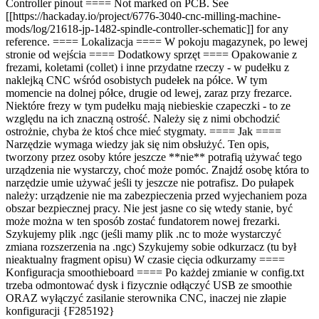
Controller pinout ==== Not marked on PCB. See
[[https://hackaday.io/project/6776-3040-cnc-milling-machine-
mods/log/21618-jp-1482-spindle-controller-schematic]] for any
reference. ==== Lokalizacja ==== W pokoju magazynek, po lewej
stronie od wejścia ==== Dodatkowy sprzęt ==== Opakowanie z
frezami, koletami (collet) i inne przydatne rzeczy - w pudełku z
naklejką CNC wśród osobistych pudełek na półce. W tym
momencie na dolnej półce, drugie od lewej, zaraz przy frezarce.
Niektóre frezy w tym pudełku mają niebieskie czapeczki - to ze
względu na ich znaczną ostrość. Należy się z nimi obchodzić
ostrożnie, chyba że ktoś chce mieć stygmaty. ==== Jak ====
Narzędzie wymaga wiedzy jak się nim obsłużyć. Ten opis,
tworzony przez osoby które jeszcze **nie** potrafią używać tego
urządzenia nie wystarczy, choć może pomóc. Znajdź osobę która to
narzędzie umie używać jeśli ty jeszcze nie potrafisz. Do pułapek
należy: urządzenie nie ma zabezpieczenia przed wyjechaniem poza
obszar bezpiecznej pracy. Nie jest jasne co się wtedy stanie, być
może można w ten sposób zostać fundatorem nowej frezarki.
Szykujemy plik .ngc (jeśli mamy plik .nc to może wystarczyć
zmiana rozszerzenia na .ngc) Szykujemy sobie odkurzacz (tu był
nieaktualny fragment opisu) W czasie cięcia odkurzamy ====
Konfiguracja smoothieboard ==== Po każdej zmianie w config.txt
trzeba odmontować dysk i fizycznie odłączyć USB ze smoothie
ORAZ wyłączyć zasilanie sterownika CNC, inaczej nie złapie
konfiguracji {F285192}