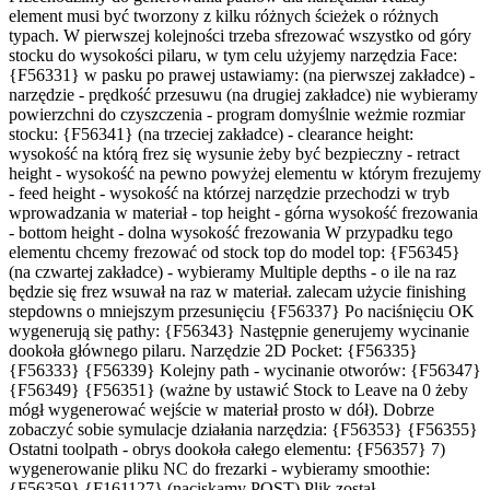
element musi być tworzony z kilku różnych ścieżek o różnych
typach. W pierwszej kolejności trzeba sfrezować wszystko od góry
stocku do wysokości pilaru, w tym celu użyjemy narzędzia Face:
{F56331} w pasku po prawej ustawiamy: (na pierwszej zakładce) -
narzędzie - prędkość przesuwu (na drugiej zakładce) nie wybieramy
powierzchni do czyszczenia - program domyślnie weżmie rozmiar
stocku: {F56341} (na trzeciej zakładce) - clearance height:
wysokość na którą frez się wysunie żeby być bezpieczny - retract
height - wysokość na pewno powyżej elementu w którym frezujemy
- feed height - wysokość na którzej narzędzie przechodzi w tryb
wprowadzania w materiał - top height - górna wysokość frezowania
- bottom height - dolna wysokość frezowania W przypadku tego
elementu chcemy frezować od stock top do model top: {F56345}
(na czwartej zakładce) - wybieramy Multiple depths - o ile na raz
będzie się frez wsuwał na raz w materiał. zalecam użycie finishing
stepdowns o mniejszym przesunięciu {F56337} Po naciśnięciu OK
wygenerują się pathy: {F56343} Następnie generujemy wycinanie
dookoła głównego pilaru. Narzędzie 2D Pocket: {F56335}
{F56333} {F56339} Kolejny path - wycinanie otworów: {F56347}
{F56349} {F56351} (ważne by ustawić Stock to Leave na 0 żeby
mógł wygenerować wejście w materiał prosto w dół). Dobrze
zobaczyć sobie symulacje działania narzędzia: {F56353} {F56355}
Ostatni toolpath - obrys dookoła całego elementu: {F56357} 7)
wygenerowanie pliku NC do frezarki - wybieramy smoothie:
{F56359} {F161127} (naciskamy POST) Plik został