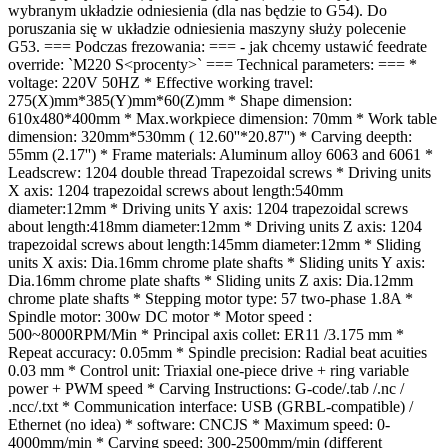
wybranym układzie odniesienia (dla nas będzie to G54). Do
poruszania się w układzie odniesienia maszyny służy polecenie
G53. === Podczas frezowania: === - jak chcemy ustawić feedrate
override: `M220 S<procenty>` === Technical parameters: === *
voltage: 220V 50HZ * Effective working travel:
275(X)mm*385(Y)mm*60(Z)mm * Shape dimension:
610x480*400mm * Max.workpiece dimension: 70mm * Work table
dimension: 320mm*530mm ( 12.60''*20.87'') * Carving deepth:
55mm (2.17'') * Frame materials: Aluminum alloy 6063 and 6061 *
Leadscrew: 1204 double thread Trapezoidal screws * Driving units
X axis: 1204 trapezoidal screws about length:540mm
diameter:12mm * Driving units Y axis: 1204 trapezoidal screws
about length:418mm diameter:12mm * Driving units Z axis: 1204
trapezoidal screws about length:145mm diameter:12mm * Sliding
units X axis: Dia.16mm chrome plate shafts * Sliding units Y axis:
Dia.16mm chrome plate shafts * Sliding units Z axis: Dia.12mm
chrome plate shafts * Stepping motor type: 57 two-phase 1.8A *
Spindle motor: 300w DC motor * Motor speed :
500~8000RPM/Min * Principal axis collet: ER11 /3.175 mm *
Repeat accuracy: 0.05mm * Spindle precision: Radial beat acuities
0.03 mm * Control unit: Triaxial one-piece drive + ring variable
power + PWM speed * Carving Instructions: G-code/.tab /.nc /
.ncc/.txt * Communication interface: USB (GRBL-compatible) /
Ethernet (no idea) * software: CNCJS * Maximum speed: 0-
4000mm/min * Carving speed: 300-2500mm/min (different