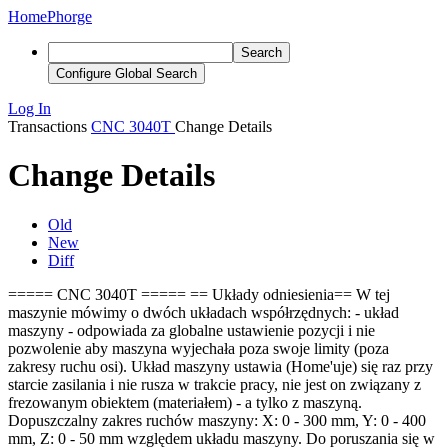
Home
Phorge
Search
Configure Global Search
Log In
Transactions
CNC 3040T
Change Details
Change Details
Old
New
Diff
===== CNC 3040T ===== == Układy odniesienia== W tej
maszynie mówimy o dwóch układach współrzędnych: - układ
maszyny - odpowiada za globalne ustawienie pozycji i nie
pozwolenie aby maszyna wyjechała poza swoje limity (poza
zakresy ruchu osi). Układ maszyny ustawia (Home'uje) się raz przy
starcie zasilania i nie rusza w trakcie pracy, nie jest on związany z
frezowanym obiektem (materiałem) - a tylko z maszyną.
Dopuszczalny zakres ruchów maszyny: X: 0 - 300 mm, Y: 0 - 400
mm, Z: 0 - 50 mm względem układu maszyny. Do poruszania się w