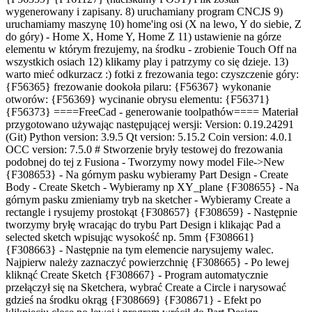
wygenerowany i zapisany. 8) uruchamiany program CNCJS 9)
uruchamiamy maszynę 10) home'ing osi (X na lewo, Y do siebie, Z
do góry) - Home X, Home Y, Home Z 11) ustawienie na górze
elementu w którym frezujemy, na środku - zrobienie Touch Off na
wszystkich osiach 12) klikamy play i patrzymy co się dzieje. 13)
warto mieć odkurzacz :) fotki z frezowania tego: czyszczenie góry:
{F56365} frezowanie dookoła pilaru: {F56367} wykonanie
otworów: {F56369} wycinanie obrysu elementu: {F56371}
{F56373} ====FreeCad - generowanie toolpathów==== Materiał
przygotowano używając następującej wersji: Version: 0.19.24291
(Git) Python version: 3.9.5 Qt version: 5.15.2 Coin version: 4.0.1
OCC version: 7.5.0 # Stworzenie bryły testowej do frezowania
podobnej do tej z Fusiona - Tworzymy nowy model File->New
{F308653} - Na górnym pasku wybieramy Part Design - Create
Body - Create Sketch - Wybieramy np XY_plane {F308655} - Na
górnym pasku zmieniamy tryb na sketcher - Wybieramy Create a
rectangle i rysujemy prostokąt {F308657} {F308659} - Następnie
tworzymy bryłę wracając do trybu Part Design i klikając Pad a
selected sketch wpisując wysokość np. 5mm {F308661}
{F308663} - Następnie na tym elemencie narysujemy walec.
Najpierw należy zaznaczyć powierzchnię {F308665} - Po lewej
kliknąć Create Sketch {F308667} - Program automatycznie
przełączył się na Sketchera, wybrać Create a Circle i narysować
gdzieś na środku okrąg {F308669} {F308671} - Efekt po