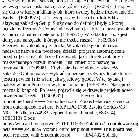
- Tworzymy nową ścieżkę obróki klikając: Creates Path Job Object
w lewej cześci paska narzędzi w górnej części {F309971} Pojawia
się okno w którym klikamy ok, które tworzy będzie frezowanie dla
Body 1 {F309973} - Po lewej pojawiło się okno Job Edit z
aktywną zakładką Setup. Służy ono do definicji bryły z której
będziemy frezować. Domyślnie wybrana jest bryła otaczająca obiekt
z 1mm nadmiarem materiału. {F309975} W zakładce Tools jest
domyslne narzędzie, którego nie trzeba ruszać. {F309985}
Frezowanie zakładamy z klocka,
W zakładce general można
nadawać nazwe dla tworzonej ścieżki.
program automatycznie
przyjmuje domyślnie bryłe frezowania jako klocek zrobiony z
maksymalnego obrysu modelu.
Tutaj zmieniono nazwę na
frezowanie. {F309981}
Chyba się da definiować własne
W
zakładce Output należy wybrać co będzie przetwarzało
,
ale tu nie
jestem pewien i nie wiem jak
wyjściowy gcode
.
W tej sytuacji
nalezy w polu Processor wybrać linuxcnc. {F309983} Następnie
można kliknąć ok. Po lewej pojawiła się w drzewie projektu nowo
utworzona ścieżka. {F309987}
===== Electronics ===== ====
SmoothieBoard ==== SmoothieBoard, 4-axis beta/legacy version
from outer space/nowhere. NXP LPC 1769 32-bits Cortex-M3
MCU + Allegro A4982 stepper drivers. Pinout: {F83314}
{F83313} Docs:
https://web.archive.org/web/20161116060524/http://smoothieware.or
beta ==== JP-382A Motor Controller pinout ==== This board has
been replaced with Smoothieboard. ==== JP-1482 Spindle