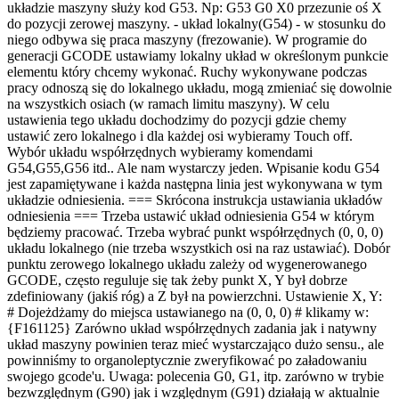
układzie maszyny służy kod G53. Np: G53 G0 X0 przezunie oś X
do pozycji zerowej maszyny. - układ lokalny(G54) - w stosunku do
niego odbywa się praca maszyny (frezowanie). W programie do
generacji GCODE ustawiamy lokalny układ w określonym punkcie
elementu który chcemy wykonać. Ruchy wykonywane podczas
pracy odnoszą się do lokalnego układu, mogą zmieniać się dowolnie
na wszystkich osiach (w ramach limitu maszyny). W celu
ustawienia tego układu dochodzimy do pozycji gdzie chemy
ustawić zero lokalnego i dla każdej osi wybieramy Touch off.
Wybór układu współrzędnych wybieramy komendami
G54,G55,G56 itd.. Ale nam wystarczy jeden. Wpisanie kodu G54
jest zapamiętywane i każda następna linia jest wykonywana w tym
układzie odniesienia. === Skrócona instrukcja ustawiania układów
odniesienia === Trzeba ustawić układ odniesienia G54 w którym
będziemy pracować. Trzeba wybrać punkt współrzędnych (0, 0, 0)
układu lokalnego (nie trzeba wszystkich osi na raz ustawiać). Dobór
punktu zerowego lokalnego układu zależy od wygenerowanego
GCODE, często reguluje się tak żeby punkt X, Y był dobrze
zdefiniowany (jakiś róg) a Z był na powierzchni. Ustawienie X, Y:
# Dojeżdżamy do miejsca ustawianego na (0, 0, 0) # klikamy w:
{F161125} Zarówno układ współrzędnych zadania jak i natywny
układ maszyny powinien teraz mieć wystarczająco dużo sensu., ale
powinniśmy to organoleptycznie zweryfikować po załadowaniu
swojego gcode'u. Uwaga: polecenia G0, G1, itp. zarówno w trybie
bezwzględnym (G90) jak i względnym (G91) działają w aktualnie