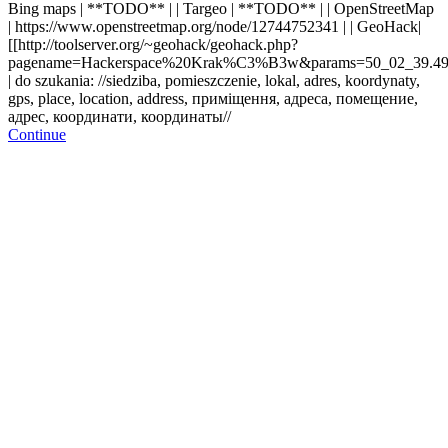
Bing maps | **TODO** |
| Targeo | **TODO** |
| OpenStreetMap
| https://www.openstreetmap.org/node/12744752341 | | GeoHack|
[[http://toolserver.org/~geohack/geohack.php?
pagename=Hackerspace%20Krak%C3%B3w&params=50_02_39.49_N_
| do szukania: //siedziba, pomieszczenie, lokal, adres, koordynaty,
gps, place, location, address, приміщення, адреса, помещение,
адрес, координати, координаты//
Continue