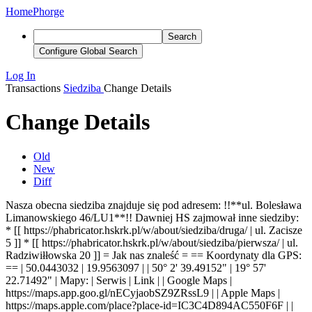
Home
Phorge
Search
Configure Global Search
Log In
Transactions
Siedziba
Change Details
Change Details
Old
New
Diff
Nasza obecna siedziba znajduje się pod adresem: !!**ul. Bolesława
Limanowskiego 46/LU1**!! Dawniej HS zajmował inne siedziby:
* [[ https://phabricator.hskrk.pl/w/about/siedziba/druga/ | ul. Zacisze
5 ]] * [[ https://phabricator.hskrk.pl/w/about/siedziba/pierwsza/ | ul.
Radziwiłłowska 20 ]] = Jak nas znaleść = == Koordynaty dla GPS:
== | 50.0443032 | 19.9563097 | | 50° 2' 39.49152" | 19° 57'
22.71492" | Mapy: | Serwis | Link | | Google Maps |
https://maps.app.goo.gl/nECyjaobSZ9ZRssL9 |
| Apple Maps |
https://maps.apple.com/place?place-id=IC3C4D894AC550F6F |
|