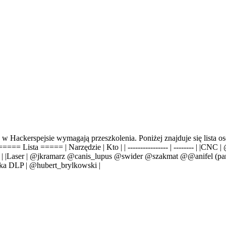
 Hackerspejsie wymagają przeszkolenia. Poniżej znajduje się lista os
 ===== Lista ===== | Narzędzie | Kto | | ---------------- | -------- | |
l | |Laser | @jkramarz @canis_lupus @swider @szakmat
@
@anifel (
pa
rka DLP | @hubert_brylkowski |