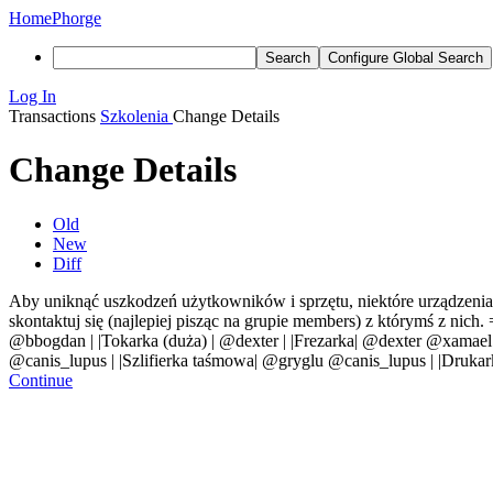
Home
Phorge
Search
Configure Global Search
Log In
Transactions
Szkolenia
Change Details
Change Details
Old
New
Diff
Aby uniknąć uszkodzeń użytkowników i sprzętu, niektóre urządzenia w
skontaktuj się (najlepiej pisząc na grupie members) z którymś z nich.
@bbogdan | |Tokarka (duża) | @dexter | |Frezarka| @dexter @xamae
@canis_lupus | |Szlifierka taśmowa| @gryglu @canis_lupus | |Druka
Continue