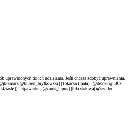
ób uprawnionych do ich udzielania. Jeśli chcesz zdobyć uprawnienia,
CNC | @jkramarz @hubert_brylkowski | |Tokarka (mała) | @dexter @hf0x
ndziaste
|
) |
|Spawarka | @canis_lupus | |Piła stołowa| @swider