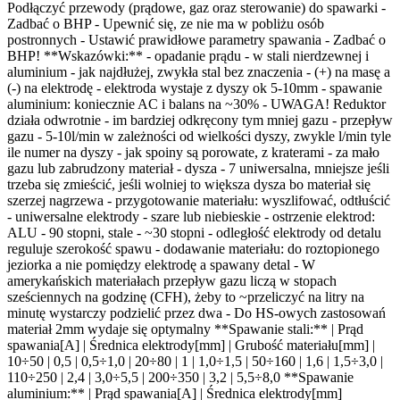
Podłączyć przewody (prądowe, gaz oraz sterowanie) do spawarki -
Zadbać o BHP - Upewnić się, ze nie ma w pobliżu osób
postronnych - Ustawić prawidłowe parametry spawania - Zadbać o
BHP! **Wskazówki:** - opadanie prądu - w stali nierdzewnej i
aluminium - jak najdłużej, zwykła stal bez znaczenia - (+) na masę a
(-) na elektrodę - elektroda wystaje z dyszy ok 5-10mm - spawanie
aluminium: koniecznie AC i balans na ~30% - UWAGA! Reduktor
działa odwrotnie - im bardziej odkręcony tym mniej gazu - przepływ
gazu - 5-10l/min w zależności od wielkości dyszy, zwykle l/min tyle
ile numer na dyszy - jak spoiny są porowate, z kraterami - za mało
gazu lub zabrudzony materiał - dysza - 7 uniwersalna, mniejsze jeśli
trzeba się zmieścić, jeśli wolniej to większa dysza bo materiał się
szerzej nagrzewa - przygotowanie materiału: wyszlifować, odtłuścić
- uniwersalne elektrody - szare lub niebieskie - ostrzenie elektrod:
ALU - 90 stopni, stale - ~30 stopni - odległość elektrody od detalu
reguluje szerokość spawu - dodawanie materiału: do roztopionego
jeziorka a nie pomiędzy elektrodę a spawany detal - W
amerykańskich materiałach przepływ gazu liczą w stopach
sześciennych na godzinę (CFH), żeby to ~przeliczyć na litry na
minutę wystarczy podzielić przez dwa - Do HS-owych zastosowań
materiał 2mm wydaje się optymalny **Spawanie stali:** | Prąd
spawania[A] | Średnica elektrody[mm] | Grubość materiału[mm] |
10÷50 | 0,5 | 0,5÷1,0 | 20÷80 | 1 | 1,0÷1,5 | 50÷160 | 1,6 | 1,5÷3,0 |
110÷250 | 2,4 | 3,0÷5,5 | 200÷350 | 3,2 | 5,5÷8,0 **Spawanie
aluminium:** | Prąd spawania[A] | Średnica elektrody[mm]