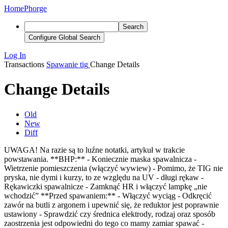
Home
Phorge
Search
Configure Global Search
Log In
Transactions
Spawanie tig
Change Details
Change Details
Old
New
Diff
UWAGA! Na razie są to luźne notatki, artykuł w trakcie
powstawania. **BHP:** - Koniecznie maska spawalnicza -
Wietrzenie pomieszczenia (włączyć wywiew) - Pomimo, że TIG nie
pryska, nie dymi i kurzy, to ze względu na UV - długi rękaw -
Rękawiczki spawalnicze - Zamknąć HR i włączyć lampkę „nie
wchodzić” **Przed spawaniem:** - Włączyć wyciąg - Odkręcić
zawór na butli z argonem i upewnić się, że reduktor jest poprawnie
ustawiony - Sprawdzić czy średnica elektrody, rodzaj oraz sposób
zaostrzenia jest odpowiedni do tego co mamy zamiar spawać -