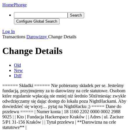
Home
Phorge
Search
Configure Global Search
Log In
Transactions
Darowizny
Change Details
Change Details
Old
New
Diff
====== Składki ====== Nie pobieramy składek per se. Jesteśmy
fundacją, przyjmujemy za to darowizny na cele statutowe. Osobom
które regularnie wpłacają nie mniej niż średnio 50zł/miesiąc zwykle
odwdzięczamy się dając dostęp do lokalu poza NightHackami. Aby
dowiedzieć się więcej… pytaj na NightHacku ;) ===== Dane do
przelewu ===== | Numer konta | 18 1160 2202 0000 0002 2988
9025 | | Kto |
Fundacja
Hackerspace Kraków | | Adres | ul. Zacisze
5/P1 31-156 Kraków | | Tytuł przelewu | **Darowizna na cele
statutowe** |