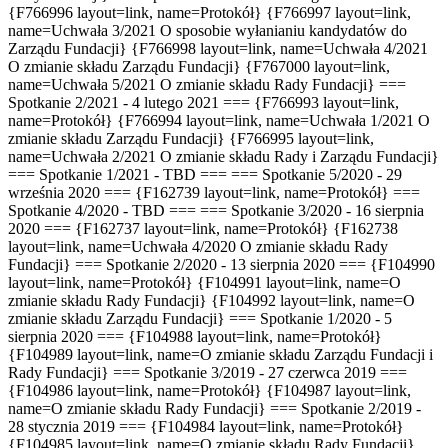
{F766996 layout=link, name=Protokół} {F766997 layout=link,
name=Uchwała 3/2021 O sposobie wyłanianiu kandydatów do
Zarządu Fundacji} {F766998 layout=link, name=Uchwała 4/2021
O zmianie składu Zarządu Fundacji} {F767000 layout=link,
name=Uchwała 5/2021 O zmianie składu Rady Fundacji} ===
Spotkanie 2/2021 - 4 lutego 2021 === {F766993 layout=link,
name=Protokół} {F766994 layout=link, name=Uchwała 1/2021 O
zmianie składu Zarządu Fundacji} {F766995 layout=link,
name=Uchwała 2/2021 O zmianie składu Rady i Zarządu Fundacji}
=== Spotkanie 1/2021 - TBD === === Spotkanie 5/2020 - 29
września 2020 === {F162739 layout=link, name=Protokół} ===
Spotkanie 4/2020 - TBD === === Spotkanie 3/2020 - 16 sierpnia
2020 === {F162737 layout=link, name=Protokół} {F162738
layout=link, name=Uchwała 4/2020 O zmianie składu Rady
Fundacji} === Spotkanie 2/2020 - 13 sierpnia 2020 === {F104990
layout=link, name=Protokół} {F104991 layout=link, name=O
zmianie składu Rady Fundacji} {F104992 layout=link, name=O
zmianie składu Zarządu Fundacji} === Spotkanie 1/2020 - 5
sierpnia 2020 === {F104988 layout=link, name=Protokół}
{F104989 layout=link, name=O zmianie składu Zarządu Fundacji i
Rady Fundacji} === Spotkanie 3/2019 - 27 czerwca 2019 ===
{F104986 layout=link, name=Protokół} {F104987 layout=link,
name=O zmianie składu Rady Fundacji} === Spotkanie 2/2019 -
28 stycznia 2019 === {F104984 layout=link, name=Protokół}
{F104985 layout=link, name=O zmianie składu Rady Fundacji}