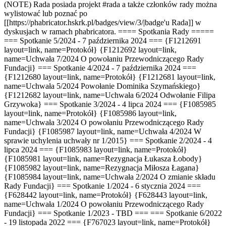
(NOTE) Rada posiada projekt #rada a także członków rady można
wylistować lub poznać po
[[https://phabricator.hskrk.pl/badges/view/3/|badge'u Rada]] w
dyskusjach w ramach phabricatora. ==== Spotkania Rady =====
=== Spotkanie 5/2024 - 7 października 2024 ===
{F1212691
layout=link, name=Protokół}
{F1212692
layout=link,
name=Uchwała 7/2024 O powołaniu Przewodniczącego Rady
Fundacji} === Spotkanie 4/2024 - 7 października 2024 ===
{F1212680 layout=link, name=Protokół} {F1212681 layout=link,
name=Uchwała 5/2024 Powołanie Dominika Szymańskiego}
{F1212682 layout=link, name=Uchwała 6/2024 Odwołanie Filipa
Grzywoka} === Spotkanie 3/2024 - 4 lipca 2024 === {F1085985
layout=link, name=Protokół} {F1085986 layout=link,
name=Uchwała 3/2024 O powołaniu Przewodniczącego Rady
Fundacji} {F1085987 layout=link, name=Uchwała 4/2024 W
sprawie uchylenia uchwały nr 1/2015} === Spotkanie 2/2024 - 4
lipca 2024 === {F1085983 layout=link, name=Protokół}
{F1085981 layout=link, name=Rezygnacja Łukasza Łobody}
{F1085982 layout=link, name=Rezygnacja Miłosza Łagana}
{F1085984 layout=link, name=Uchwała 2/2024 O zmianie składu
Rady Fundacji} === Spotkanie 1/2024 - 6 stycznia 2024 ===
{F628442 layout=link, name=Protokół} {F628443 layout=link,
name=Uchwała 1/2024 O powołaniu Przewodniczącego Rady
Fundacji} === Spotkanie 1/2023 - TBD === === Spotkanie 6/2022
- 19 listopada 2022 === {F767023 layout=link, name=Protokół}