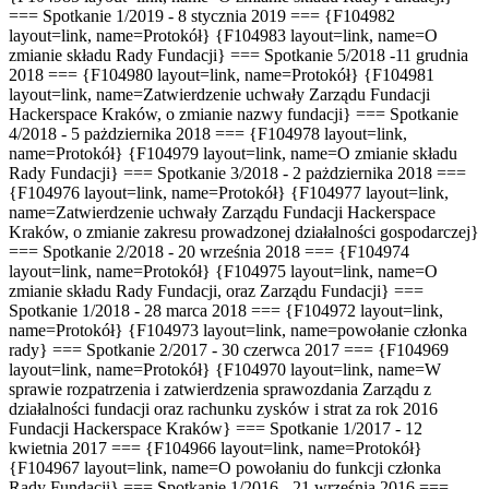
=== Spotkanie 1/2019 - 8 stycznia 2019 === {F104982
layout=link, name=Protokół} {F104983 layout=link, name=O
zmianie składu Rady Fundacji} === Spotkanie 5/2018 -11 grudnia
2018 === {F104980 layout=link, name=Protokół} {F104981
layout=link, name=Zatwierdzenie uchwały Zarządu Fundacji
Hackerspace Kraków, o zmianie nazwy fundacji} === Spotkanie
4/2018 - 5 pażdziernika 2018 === {F104978 layout=link,
name=Protokół} {F104979 layout=link, name=O zmianie składu
Rady Fundacji} === Spotkanie 3/2018 - 2 pażdziernika 2018 ===
{F104976 layout=link, name=Protokół} {F104977 layout=link,
name=Zatwierdzenie uchwały Zarządu Fundacji Hackerspace
Kraków, o zmianie zakresu prowadzonej działalności gospodarczej}
=== Spotkanie 2/2018 - 20 września 2018 === {F104974
layout=link, name=Protokół} {F104975 layout=link, name=O
zmianie składu Rady Fundacji, oraz Zarządu Fundacji} ===
Spotkanie 1/2018 - 28 marca 2018 === {F104972 layout=link,
name=Protokół} {F104973 layout=link, name=powołanie członka
rady} === Spotkanie 2/2017 - 30 czerwca 2017 === {F104969
layout=link, name=Protokół} {F104970 layout=link, name=W
sprawie rozpatrzenia i zatwierdzenia sprawozdania Zarządu z
działalności fundacji oraz rachunku zysków i strat za rok 2016
Fundacji Hackerspace Kraków} === Spotkanie 1/2017 - 12
kwietnia 2017 === {F104966 layout=link, name=Protokół}
{F104967 layout=link, name=O powołaniu do funkcji członka
Rady Fundacji} === Spotkanie 1/2016 - 21 września 2016 ===