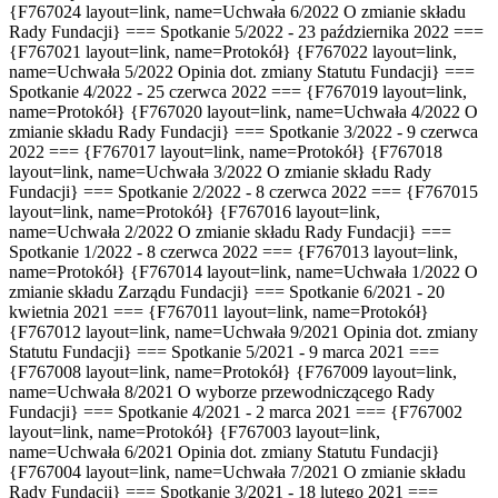
{F767024 layout=link, name=Uchwała 6/2022 O zmianie składu
Rady Fundacji} === Spotkanie 5/2022 - 23 października 2022 ===
{F767021 layout=link, name=Protokół} {F767022 layout=link,
name=Uchwała 5/2022 Opinia dot. zmiany Statutu Fundacji} ===
Spotkanie 4/2022 - 25 czerwca 2022 === {F767019 layout=link,
name=Protokół} {F767020 layout=link, name=Uchwała 4/2022 O
zmianie składu Rady Fundacji} === Spotkanie 3/2022 - 9 czerwca
2022 === {F767017 layout=link, name=Protokół} {F767018
layout=link, name=Uchwała 3/2022 O zmianie składu Rady
Fundacji} === Spotkanie 2/2022 - 8 czerwca 2022 === {F767015
layout=link, name=Protokół} {F767016 layout=link,
name=Uchwała 2/2022 O zmianie składu Rady Fundacji} ===
Spotkanie 1/2022 - 8 czerwca 2022 === {F767013 layout=link,
name=Protokół} {F767014 layout=link, name=Uchwała 1/2022 O
zmianie składu Zarządu Fundacji} === Spotkanie 6/2021 - 20
kwietnia 2021 === {F767011 layout=link, name=Protokół}
{F767012 layout=link, name=Uchwała 9/2021 Opinia dot. zmiany
Statutu Fundacji} === Spotkanie 5/2021 - 9 marca 2021 ===
{F767008 layout=link, name=Protokół} {F767009 layout=link,
name=Uchwała 8/2021 O wyborze przewodniczącego Rady
Fundacji} === Spotkanie 4/2021 - 2 marca 2021 === {F767002
layout=link, name=Protokół} {F767003 layout=link,
name=Uchwała 6/2021 Opinia dot. zmiany Statutu Fundacji}
{F767004 layout=link, name=Uchwała 7/2021 O zmianie składu
Rady Fundacji} === Spotkanie 3/2021 - 18 lutego 2021 ===