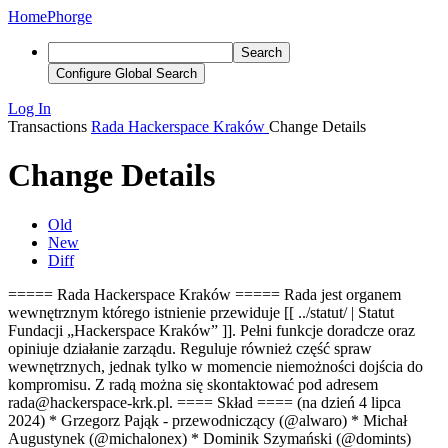
Home
Phorge
Search
Configure Global Search
Log In
Transactions
Rada Hackerspace Kraków
Change Details
Change Details
Old
New
Diff
===== Rada Hackerspace Kraków ===== Rada jest organem
wewnętrznym którego istnienie przewiduje [[ ../statut/ | Statut
Fundacji „Hackerspace Kraków” ]]. Pełni funkcje doradcze oraz
opiniuje działanie zarządu. Reguluje również część spraw
wewnętrznych, jednak tylko w momencie niemożności dojścia do
kompromisu. Z radą można się skontaktować pod adresem
rada@hackerspace-krk.pl. ==== Skład ==== (na dzień 4 lipca
2024) * Grzegorz Pająk - przewodniczący (@alwaro) * Michał
Augustynek (@michalonex) * Dominik Szymański (@domints)