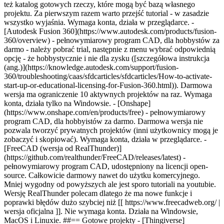
też katalog gotowych rzeczy, które mogą być bazą własnego
projektu. Za pierwszym razem warto przejść tutorial - w zasadzie
wszystko wyjaśnia. Wymaga konta, działa w przeglądarce. -
[Autodesk Fusion 360](https://www.autodesk.com/products/fusion-
360/overview) - pełnowymiarowy program CAD, dla hobbystów za
darmo - należy pobrać trial, następnie z menu wybrać odpowiednią
opcję - że hobbystycznie i nie dla zysku ([szczegółowa instrukcja
(ang.)](https://knowledge.autodesk.com/support/fusion-
360/troubleshooting/caas/sfdcarticles/sfdcarticles/How-to-activate-
start-up-or-educational-licensing-for-Fusion-360.html)). Darmowa
wersja ma ograniczenie 10 aktywnych projektów na raz. Wymaga
konta, działa tylko na Windowsie. - [Onshape]
(https://www.onshape.com/en/products/free) - pełnowymiarowy
program CAD, dla hobbyistów za darmo. Darmowa wersja nie
pozwala tworzyć prywatnych projektów (inni użytkownicy mogą je
zobaczyć i skopiować). Wymaga konta, działa w przeglądarce. -
[FreeCAD (wersja od RealThunder)]
(https://github.com/realthunder/FreeCAD/releases/latest) -
pełnowymiarowy program CAD, udostępniony na licencji open-
source. Całkowicie darmowy nawet do użytku komercyjnego.
Mniej wygodny od powyższych ale jest sporo tutoriali na youtubie.
Wersję RealThunder polecam dlatego że ma nowe funkcje i
poprawki błędów dużo szybciej niż [[ https://www.freecadweb.org/ |
wersja oficjalna ]]. Nie wymaga konta. Działa na Windowsie,
MacOS i Linuxie.
##
==
Gotowe projekty - [Thingiverse]