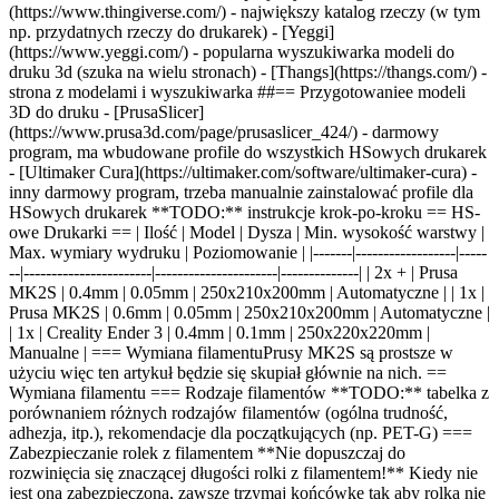
(https://www.thingiverse.com/) - największy katalog rzeczy (w tym
np. przydatnych rzeczy do drukarek) - [Yeggi]
(https://www.yeggi.com/) - popularna wyszukiwarka modeli do
druku 3d (szuka na wielu stronach) - [Thangs](https://thangs.com/) -
strona z modelami i wyszukiwarka
##
==
Przygotowani
e
e modeli
3D
do druku - [PrusaSlicer]
(https://www.prusa3d.com/page/prusaslicer_424/) - darmowy
program, ma wbudowane profile do wszystkich HSowych drukarek
- [Ultimaker Cura](https://ultimaker.com/software/ultimaker-cura) -
inny darmowy program, trzeba manualnie zainstalować profile dla
HSowych drukarek
**
TODO:
**
instrukcje krok-po-kroku == HS-
owe Drukarki
==
| Ilość | Model | Dysza | Min. wysokość warstwy |
Max. wymiary wydruku | Poziomowanie | |-------|------------------|-----
--|-----------------------|----------------------|--------------| | 2x + | Prusa
MK2S | 0.4mm | 0.05mm | 250x210x200mm | Automatyczne | | 1x |
Prusa MK2S | 0.6mm | 0.05mm | 250x210x200mm | Automatyczne |
| 1x | Creality Ender 3 | 0.4mm | 0.1mm | 250x220x220mm |
Manualne |
=== Wymiana filamentu
Prusy MK2S są prostsze w
użyciu więc ten artykuł będzie się skupiał głównie na nich. ==
Wymiana filamentu === Rodzaje filamentów **TODO:** tabelka z
porównaniem różnych rodzajów filamentów (ogólna trudność,
adhezja, itp.), rekomendacje dla początkujących (np. PET-G) ===
Zabezpieczanie rolek z filamentem **Nie dopuszczaj do
rozwinięcia się znaczącej długości rolki z filamentem!** Kiedy nie
jest ona zabezpieczona, zawsze trzymaj końcówkę tak aby rolka nie