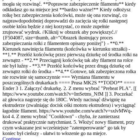
mogła się rozwinąć. **Poprawne zabezpieczenie filamentu** kiedy
odkładasz go na miejsce jest **bardzo ważne!** Kiedy odłożysz
rolkę bez zabezpieczenia końcówki, może się ona rozwinąć, co
najprawdopodobniej doprowadzi do zacięcia się rolki następnej
osobie która będzie z niej korzystać, co może zupełnie
zrujnować wydruk. //Kliknij w obrazek aby powiększyć.//
{F504087, size=thumb, alt="Obrazek ilustrujący proces
zabezpieczania rolki z filamentem opisany poniżej"} - **0.**
Kierunek nawinięcia filamentu (końcówka w kierunku strzałki) -
**1.** Przełóż końcówkę przez pierwszą dziurkę od środka rolki na
zewnątrz - **2.** Przeciągnij końcówkę tak aby filament na rolce
nie był luźny - **3.** Przełóż końcówkę przez drugą dziurkę od
zewnątrz rolki do środka - **4.** Gotowe, tak zabezpieczona rolka
nie rozwinie się samoczynnie === Wymiana filamentu w
poszczególnych drukarkach ==== Prusa MK2S **TODO** ====
Ender 3
1. Załączyć drukarkę. 2. Z menu wybrać "Preheat PLA". [[
https://www.youtube.com/watch?v=ImSetms_NfM ]] 3. Poczekać
aż głowica nagrzeje się do 180C. Wtedy nacisnąć dźwignię na
ekstruderze (zwalniając docisk ośki motoru ekstrudera) i wyciągnąć
łagodnie filament. https://www.youtube.com/watch?v=sxlvMWq-
ko4 4. Z menu wybrać "Cooldown" - chyba, że zamierzasz
drukować praktycznie natychmiast. 5. Włożyć nowy filament, przy
czym wskazane jest wcześniejsze "zatemperowanie" go tak by
koniec był cieńszy - ułatwi to włozenie go na miejce.
Continue