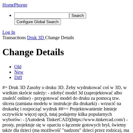
Home
Phorge
Search
Configure Global Search
Log In
Transactions
Druk 3D
Change Details
Change Details
Old
New
Diff
#
=
Druk 3D Zasoby o druku 3D. Żeby wydrukować coś w 3D, w
wielkim skrócie należy: - zdobyć model 3d (zaprojektować albo
znaleźć online) - przygotować model do druku za pomocą tzw.
slicera (zamiana modelu w instrukcje dla drukarki) - wrzucić na
drukarkę i rozpocząć wydruk
##
==
Projektowa
nie
nie Istnieje
oczywiście więcej opcji, tutaj podajemy kilka popularnych
wyborów:
- [Autodesk TinkerCAD](https://www.tinkercad.com/) -
prosty, projektuje się w oparciu o łączenie gotowych brył, świetny
także dla dzieci (ma możliwość "nadzoru" dzieci przez rodzica), ma