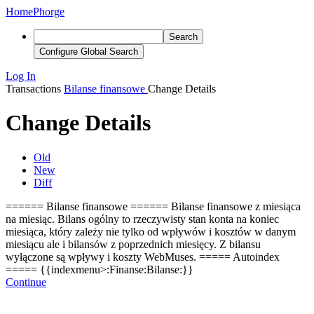
Home
Phorge
Search
Configure Global Search
Log In
Transactions
Bilanse finansowe
Change Details
Change Details
Old
New
Diff
====== Bilanse finansowe ====== Bilanse finansowe z miesiąca
na miesiąc. Bilans ogólny to rzeczywisty stan konta na koniec
miesiąca, który zależy nie tylko od wpływów i kosztów w danym
miesiącu ale i bilansów z poprzednich miesięcy. Z bilansu
wyłączone są wpływy i koszty WebMuses. ===== Autoindex
===== {{indexmenu>:Finanse:Bilanse:}}
Continue