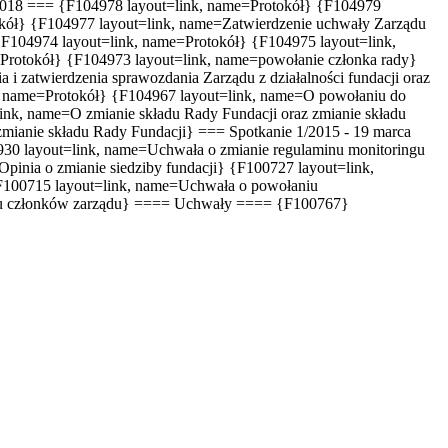
 2018 === {F104978 layout=link, name=Protokół} {F104979
okół} {F104977 layout=link, name=Zatwierdzenie uchwały Zarządu
{F104974 layout=link, name=Protokół} {F104975 layout=link,
=Protokół} {F104973 layout=link, name=powołanie członka rady}
 zatwierdzenia sprawozdania Zarządu z działalności fundacji oraz
k, name=Protokół} {F104967 layout=link, name=O powołaniu do
ink, name=O zmianie składu Rady Fundacji oraz zmianie składu
mianie składu Rady Fundacji} === Spotkanie 1/2015 - 19 marca
930 layout=link, name=Uchwała o zmianie regulaminu monitoringu
pinia o zmianie siedziby fundacji} {F100727 layout=link,
{F100715 layout=link, name=Uchwała o powołaniu
niu członków zarządu} ==== Uchwały ==== {F100767}