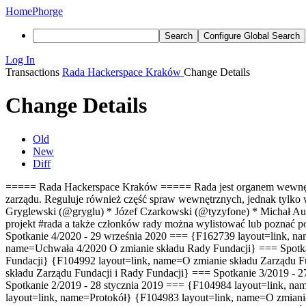
Home
Phorge
Search
Configure Global Search
Log In
Transactions
Rada Hackerspace Kraków
Change Details
Change Details
Old
New
Diff
===== Rada Hackerspace Kraków ===== Rada jest organem wewnętrznym 
zarządu. Reguluje również część spraw wewnętrznych, jednak tylk
Gryglewski (@gryglu) * Józef Czarkowski (@tyzyfone) * Michał A
projekt #rada a także członków rady można wylistować lub poznać p
Spotkanie 4/2020 - 29 września 2020 === {F162739 layout=link, na
name=Uchwała 4/2020 O zmianie składu Rady Fundacji} === Spotkan
Fundacji} {F104992 layout=link, name=O zmianie składu Zarządu F
składu Zarządu Fundacji i Rady Fundacji} === Spotkanie 3/2019 -
Spotkanie 2/2019 - 28 stycznia 2019 === {F104984 layout=link, n
layout=link, name=Protokół} {F104983 layout=link, name=O zmiani