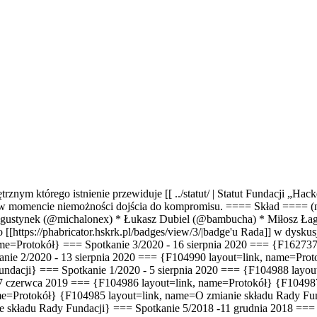
którego istnienie przewiduje [[ ../statut/ | Statut Fundacji „Hacker
o w momencie niemożności dojścia do kompromisu. ==== Skład ==== (
ugustynek (@michalonex)
* Łukasz Dubiel (@bambucha)
* Miłosz Ła
o [[https://phabricator.hskrk.pl/badges/view/3/|badge'u Rada]] w dy
me=Protokół} === Spotkanie 3/2020 - 16 sierpnia 2020 === {F162737
ie 2/2020 - 13 sierpnia 2020 === {F104990 layout=link, name=Prot
undacji} === Spotkanie 1/2020 - 5 sierpnia 2020 === {F104988 layo
 27 czerwca 2019 === {F104986 layout=link, name=Protokół} {F10498
ame=Protokół} {F104985 layout=link, name=O zmianie składu Rady Fu
e składu Rady Fundacji} === Spotkanie 5/2018 -11 grudnia 2018 ===