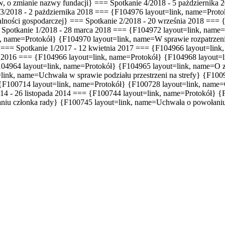
 o zmianie nazwy fundacji} === Spotkanie 4/2018 - 5 pażdziernika
 3/2018 - 2 pażdziernika 2018 === {F104976 layout=link, name=Prot
alności gospodarczej} === Spotkanie 2/2018 - 20 września 2018 === 
 Spotkanie 1/2018 - 28 marca 2018 === {F104972 layout=link, name
name=Protokół} {F104970 layout=link, name=W sprawie rozpatrzenia i
} === Spotkanie 1/2017 - 12 kwietnia 2017 === {F104966 layout=lin
a 2016 === {F104966 layout=link, name=Protokół} {F104968 layout=l
104964 layout=link, name=Protokół} {F104965 layout=link, name=O z
ink, name=Uchwała w sprawie podziału przestrzeni na strefy} {F100
 {F100714 layout=link, name=Protokół} {F100728 layout=link, name=O
14 - 26 listopada 2014 === {F100744 layout=link, name=Protokół} 
aniu członka rady} {F100745 layout=link, name=Uchwała o powoła