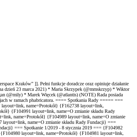
space Kraków” ]]. Pełni funkcje doradcze oraz opiniuje działanie
na dzień 23 marca 2021) * Maria Skrzypek (@mmskrzyp) * Wiktor
gan (@mily) * Marek Więcek (@atlantis) (NOTE) Rada posiada
skusjach w ramach phabricatora. ==== Spotkania Rady ===== ===
 layout=link, name=Protokół} {F162738 layout=link,
okół} {F104991 layout=link, name=O zmianie składu Rady
ut=link, name=Protokół} {F104989 layout=link, name=O zmianie
7 layout=link, name=O zmianie składu Rady Fundacji} ===
ndacji} === Spotkanie 1/2019 - 8 stycznia 2019 === {F104982
 {F104980 layout=link, name=Protokół} {F104981 layout=link,