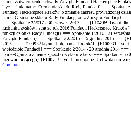
name=Zatwierdzenie uchwały Zarządu Fundacji Hackerspace Kraków,
layout=link, name=O zmianie składu Rady Fundacji} === Spotkanie
Fundacji Hackerspace Kraków, o zmianie zakresu prowadzonej dział
name=O zmianie składu Rady Fundacji, oraz Zarządu Fundacji} ===
=== Spotkanie 2/2017 - 30 czerwca 2017 === {F104969 layout=link, 
rachunku zysków i strat za rok 2016 Fundacji Hackerspace Kraków
funkcji członka Rady Fundacji} === Spotkanie 1/2016 - 21 wrześni
Zarządu Fundacji} === Spotkanie 2/2015 - 15 grudnia 2015 === {F
2015 === {F100932 layout=link, name=Protokół} {F100931 layout=l
w siedzibie Fundacji} === Spotkanie 2/2014 - 29 grudnia 2014 ===
name=Opinia o zmianie sposobu wyboru władz} === Spotkanie 1/20
przewodniczącego} {F100713 layout=link, name=Uchwała o odwoł
Continue