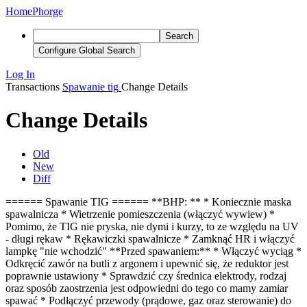
Home
Phorge
Search
Configure Global Search
Log In
Transactions
Spawanie tig
Change Details
Change Details
Old
New
Diff
====== Spawanie TIG ====== **BHP: ** * Koniecznie maska
spawalnicza * Wietrzenie pomieszczenia (włączyć wywiew) *
Pomimo, że TIG nie pryska, nie dymi i kurzy, to ze względu na UV
- długi rękaw * Rękawiczki spawalnicze * Zamknąć HR i włączyć
lampkę "nie wchodzić" **Przed spawaniem:** * Włączyć wyciąg *
Odkręcić zawór na butli z argonem i upewnić się, że reduktor jest
poprawnie ustawiony * Sprawdzić czy średnica elektrody, rodzaj
oraz sposób zaostrzenia jest odpowiedni do tego co mamy zamiar
spawać * Podłączyć przewody (prądowe, gaz oraz sterowanie) do