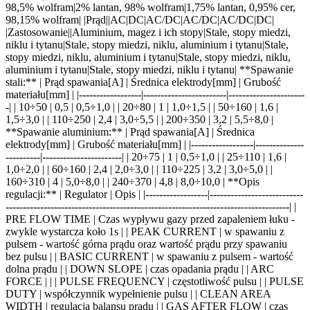
98,5% wolfram|2% lantan, 98% wolfram|1,75% lantan, 0,95% cer,
98,15% wolfram| |Prąd||AC|DC|AC/DC|AC/DC|AC/DC|DC|
|Zastosowanie||Aluminium, magez i ich stopy|Stale, stopy miedzi,
niklu i tytanu|Stale, stopy miedzi, niklu, aluminium i tytanu|Stale,
stopy miedzi, niklu, aluminium i tytanu|Stale, stopy miedzi, niklu,
aluminium i tytanu|Stale, stopy miedzi, niklu i tytanu| **Spawanie
stali:** | Prąd spawania[A] | Średnica elektrody[mm] | Grubość
materiału[mm] | |------------------|------------------------|----------------------
-| | 10÷50 | 0,5 | 0,5÷1,0 | | 20÷80 | 1 | 1,0÷1,5 | | 50÷160 | 1,6 |
1,5÷3,0 | | 110÷250 | 2,4 | 3,0÷5,5 | | 200÷350 | 3,2 | 5,5÷8,0 |
**Spawanie aluminium:** | Prąd spawania[A] | Średnica
elektrody[mm] | Grubość materiału[mm] | |------------------|--------------
----------|-----------------------| | 20÷75 | 1 | 0,5÷1,0 | | 25÷110 | 1,6 |
1,0÷2,0 | | 60÷160 | 2,4 | 2,0÷3,0 | | 110÷225 | 3,2 | 3,0÷5,0 | |
160÷310 | 4 | 5,0÷8,0 | | 240÷370 | 4,8 | 8,0÷10,0 | **Opis
regulacji:** | Regulator | Opis | |------------------|---------------------------
----------------------------------------------------------------------------------| |
PRE FLOW TIME | Czas wypływu gazy przed zapaleniem łuku -
zwykle wystarcza koło 1s | | PEAK CURRENT | w spawaniu z
pulsem - wartość górna prądu oraz wartość prądu przy spawaniu
bez pulsu | | BASIC CURRENT | w spawaniu z pulsem - wartość
dolna prądu | | DOWN SLOPE | czas opadania prądu | | ARC
FORCE | | | PULSE FREQUENCY | częstotliwość pulsu | | PULSE
DUTY | współczynnik wypełnienie pulsu | | CLEAN AREA
WIDTH | regulacja balansu prądu | | GAS AFTER FLOW | czas