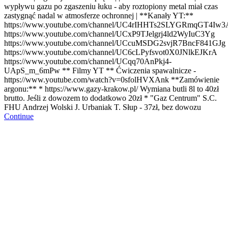
wypływu gazu po zgaszeniu łuku - aby roztopiony metal miał czas
zastygnąć nadal w atmosferze ochronnej | **Kanały YT:**
https://www.youtube.com/channel/UC4rIHHTs2SLYGRmqGT4Iw3
https://www.youtube.com/channel/UCxP9TJelgrj4ld2WyIuC3Yg
https://www.youtube.com/channel/UCcuMSDG2svjR7BncF841GJg
https://www.youtube.com/channel/UC6cLPyfsvot0X0JNlkEJKrA
https://www.youtube.com/channel/UCqq70AnPkj4-
UApS_m_6mPw
** Filmy YT ** Ćwiczenia spawalnicze -
https://www.youtube.com/watch?v=0sfolHVXAnk
**Zamówienie
argonu:** * https://www.gazy-krakow.pl/ Wymiana butli 8l to 40zł
brutto. Jeśli z dowozem to dodatkowo 20zł * "Gaz Centrum" S.C.
FHU Andrzej Wolski J. Urbaniak T. Słup - 37zł, bez dowozu
Continue