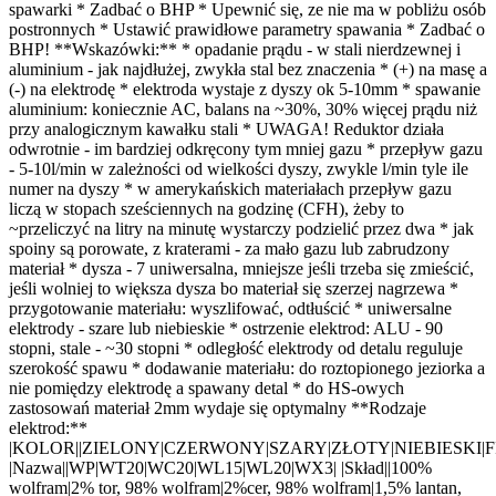
spawarki * Zadbać o BHP * Upewnić się, ze nie ma w pobliżu osób
postronnych * Ustawić prawidłowe parametry spawania * Zadbać o
BHP! **Wskazówki:** * opadanie prądu - w stali nierdzewnej i
aluminium - jak najdłużej, zwykła stal bez znaczenia * (+) na masę a
(-) na elektrodę * elektroda wystaje z dyszy ok 5-10mm * spawanie
aluminium: koniecznie AC, balans na ~30%, 30% więcej prądu niż
przy analogicznym kawałku stali * UWAGA! Reduktor działa
odwrotnie - im bardziej odkręcony tym mniej gazu * przepływ gazu
- 5-10l/min w zależności od wielkości dyszy, zwykle l/min tyle ile
numer na dyszy * w amerykańskich materiałach przepływ gazu
liczą w stopach sześciennych na godzinę (CFH), żeby to
~przeliczyć na litry na minutę wystarczy podzielić przez dwa * jak
spoiny są porowate, z kraterami - za mało gazu lub zabrudzony
materiał * dysza - 7 uniwersalna, mniejsze jeśli trzeba się zmieścić,
jeśli wolniej to większa dysza bo materiał się szerzej nagrzewa *
przygotowanie materiału: wyszlifować, odtłuścić * uniwersalne
elektrody - szare lub niebieskie * ostrzenie elektrod: ALU - 90
stopni, stale - ~30 stopni * odległość elektrody od detalu reguluje
szerokość spawu * dodawanie materiału: do roztopionego jeziorka a
nie pomiędzy elektrodę a spawany detal * do HS-owych
zastosowań materiał 2mm wydaje się optymalny **Rodzaje
elektrod:**
|KOLOR||ZIELONY|CZERWONY|SZARY|ZŁOTY|NIEBIESKI|
|Nazwa||WP|WT20|WC20|WL15|WL20|WX3| |Skład||100%
wolfram|2% tor, 98% wolfram|2%cer, 98% wolfram|1,5% lantan,