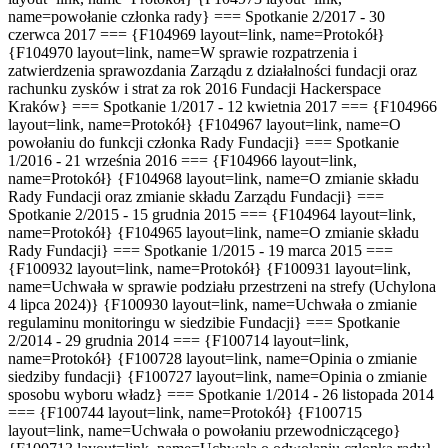
name=powołanie członka rady} === Spotkanie 2/2017 - 30
czerwca 2017 === {F104969 layout=link, name=Protokół}
{F104970 layout=link, name=W sprawie rozpatrzenia i
zatwierdzenia sprawozdania Zarządu z działalności fundacji oraz
rachunku zysków i strat za rok 2016 Fundacji Hackerspace
Kraków} === Spotkanie 1/2017 - 12 kwietnia 2017 === {F104966
layout=link, name=Protokół} {F104967 layout=link, name=O
powołaniu do funkcji członka Rady Fundacji} === Spotkanie
1/2016 - 21 września 2016 === {F104966 layout=link,
name=Protokół} {F104968 layout=link, name=O zmianie składu
Rady Fundacji oraz zmianie składu Zarządu Fundacji} ===
Spotkanie 2/2015 - 15 grudnia 2015 === {F104964 layout=link,
name=Protokół} {F104965 layout=link, name=O zmianie składu
Rady Fundacji} === Spotkanie 1/2015 - 19 marca 2015 ===
{F100932 layout=link, name=Protokół} {F100931 layout=link,
name=Uchwała w sprawie podziału przestrzeni na strefy (Uchylona
4 lipca 2024)} {F100930 layout=link, name=Uchwała o zmianie
regulaminu monitoringu w siedzibie Fundacji} === Spotkanie
2/2014 - 29 grudnia 2014 === {F100714 layout=link,
name=Protokół} {F100728 layout=link, name=Opinia o zmianie
siedziby fundacji} {F100727 layout=link, name=Opinia o zmianie
sposobu wyboru władz} === Spotkanie 1/2014 - 26 listopada 2014
=== {F100744 layout=link, name=Protokół} {F100715
layout=link, name=Uchwała o powołaniu przewodniczącego}