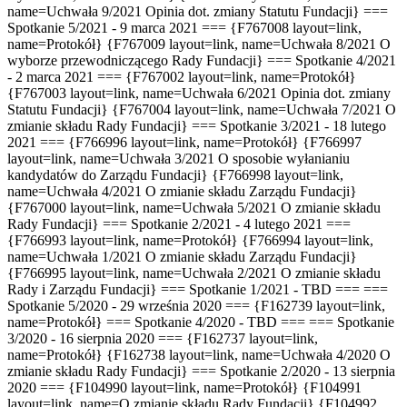
name=Uchwała 9/2021 Opinia dot. zmiany Statutu Fundacji} ===
Spotkanie 5/2021 - 9 marca 2021 === {F767008 layout=link,
name=Protokół} {F767009 layout=link, name=Uchwała 8/2021 O
wyborze przewodniczącego Rady Fundacji} === Spotkanie 4/2021
- 2 marca 2021 === {F767002 layout=link, name=Protokół}
{F767003 layout=link, name=Uchwała 6/2021 Opinia dot. zmiany
Statutu Fundacji} {F767004 layout=link, name=Uchwała 7/2021 O
zmianie składu Rady Fundacji} === Spotkanie 3/2021 - 18 lutego
2021 === {F766996 layout=link, name=Protokół} {F766997
layout=link, name=Uchwała 3/2021 O sposobie wyłanianiu
kandydatów do Zarządu Fundacji} {F766998 layout=link,
name=Uchwała 4/2021 O zmianie składu Zarządu Fundacji}
{F767000 layout=link, name=Uchwała 5/2021 O zmianie składu
Rady Fundacji} === Spotkanie 2/2021 - 4 lutego 2021 ===
{F766993 layout=link, name=Protokół} {F766994 layout=link,
name=Uchwała 1/2021 O zmianie składu Zarządu Fundacji}
{F766995 layout=link, name=Uchwała 2/2021 O zmianie składu
Rady i Zarządu Fundacji} === Spotkanie 1/2021 - TBD === ===
Spotkanie 5/2020 - 29 września 2020 === {F162739 layout=link,
name=Protokół} === Spotkanie 4/2020 - TBD === === Spotkanie
3/2020 - 16 sierpnia 2020 === {F162737 layout=link,
name=Protokół} {F162738 layout=link, name=Uchwała 4/2020 O
zmianie składu Rady Fundacji} === Spotkanie 2/2020 - 13 sierpnia
2020 === {F104990 layout=link, name=Protokół} {F104991
layout=link, name=O zmianie składu Rady Fundacji} {F104992