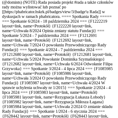
(@domints) (NOTE) Rada posiada projekt #rada a także członków
rady można wylistować lub poznać po
[[https://phabricator.hskrk.pl/badges/view/3/|badge'u Rada]] w
dyskusjach w ramach phabricatora. ==== Spotkania Rady =====
=== Spotkanie 6/2024 - 18 października 2024 === {F1222219
layout=link, name=Protokół} {F1222220 layout=link,
name=Uchwała 8/2024 Opinia zmiany statutu Fundacji} ===
Spotkanie 5/2024 - 7 października 2024 === {F1212691
layout=link, name=Protokół} {F1212692 layout=link,
name=Uchwała 7/2024 O powołaniu Przewodniczącego Rady
Fundacji} === Spotkanie 4/2024 - 7 października 2024 ===
{F1212680 layout=link, name=Protokół} {F1212681 layout=link,
name=Uchwała 5/2024 Powołanie Dominika Szymańskiego}
{F1212682 layout=link, name=Uchwała 6/2024 Odwołanie Filipa
Grzywoka} === Spotkanie 3/2024 - 4 lipca 2024 === {F1085985
layout=link, name=Protokół} {F1085986 layout=link,
name=Uchwała 3/2024 O powołaniu Przewodniczącego Rady
Fundacji} {F1085987 layout=link, name=Uchwała 4/2024 W
sprawie uchylenia uchwały nr 1/2015} === Spotkanie 2/2024 - 4
lipca 2024 === {F1085983 layout=link, name=Protokół}
{F1085981 layout=link, name=Rezygnacja Łukasza Łobody}
{F1085982 layout=link, name=Rezygnacja Miłosza Łagana}
{F1085984 layout=link, name=Uchwała 2/2024 O zmianie składu
Rady Fundacji} === Spotkanie 1/2024 - 6 stycznia 2024 ===
{F628442 layout=link, name=Protokół} {F628443 layout=link,