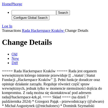
Home
Phorge
Search
Configure Global Search
Log In
Transactions
Rada Hackerspace Kraków
Change Details
Change Details
Old
New
Diff
===== Rada Hackerspace Kraków ===== Rada jest organem
wewnętrznym którego istnienie przewiduje [[ ../statut/ | Statut
Fundacji „Hackerspace Kraków” ]]. Pełni funkcje doradcze oraz
opiniuje działanie zarządu. Reguluje również część spraw
wewnętrznych, jednak tylko w momencie niemożności dojścia do
kompromisu. Z radą można się skontaktować pod adresem
rada@hackerspace-krk.pl. ==== Skład ==== (na dzień 7
października 2024) * Grzegorz Pająk - przewodniczący (@alwaro)
* Michał Augustynek (@michalonex) * Dominik Szymański