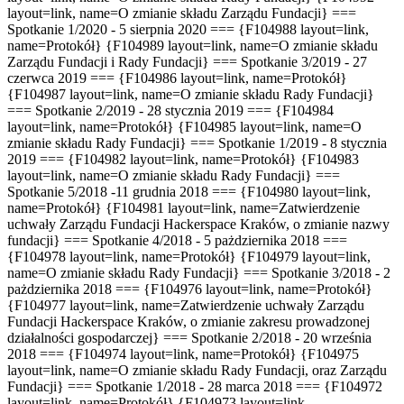
layout=link, name=O zmianie składu Zarządu Fundacji} ===
Spotkanie 1/2020 - 5 sierpnia 2020 === {F104988 layout=link,
name=Protokół} {F104989 layout=link, name=O zmianie składu
Zarządu Fundacji i Rady Fundacji} === Spotkanie 3/2019 - 27
czerwca 2019 === {F104986 layout=link, name=Protokół}
{F104987 layout=link, name=O zmianie składu Rady Fundacji}
=== Spotkanie 2/2019 - 28 stycznia 2019 === {F104984
layout=link, name=Protokół} {F104985 layout=link, name=O
zmianie składu Rady Fundacji} === Spotkanie 1/2019 - 8 stycznia
2019 === {F104982 layout=link, name=Protokół} {F104983
layout=link, name=O zmianie składu Rady Fundacji} ===
Spotkanie 5/2018 -11 grudnia 2018 === {F104980 layout=link,
name=Protokół} {F104981 layout=link, name=Zatwierdzenie
uchwały Zarządu Fundacji Hackerspace Kraków, o zmianie nazwy
fundacji} === Spotkanie 4/2018 - 5 pażdziernika 2018 ===
{F104978 layout=link, name=Protokół} {F104979 layout=link,
name=O zmianie składu Rady Fundacji} === Spotkanie 3/2018 - 2
pażdziernika 2018 === {F104976 layout=link, name=Protokół}
{F104977 layout=link, name=Zatwierdzenie uchwały Zarządu
Fundacji Hackerspace Kraków, o zmianie zakresu prowadzonej
działalności gospodarczej} === Spotkanie 2/2018 - 20 września
2018 === {F104974 layout=link, name=Protokół} {F104975
layout=link, name=O zmianie składu Rady Fundacji, oraz Zarządu
Fundacji} === Spotkanie 1/2018 - 28 marca 2018 === {F104972
layout=link, name=Protokół} {F104973 layout=link,