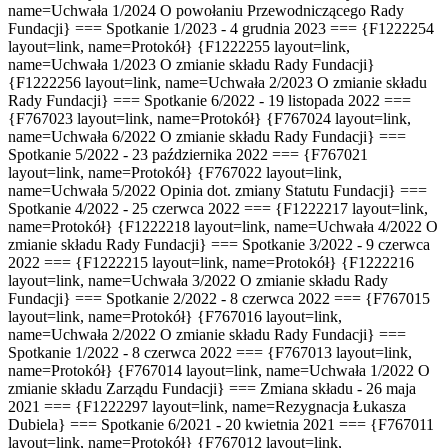
name=Uchwała 1/2024 O powołaniu Przewodniczącego Rady
Fundacji} === Spotkanie 1/2023 - 4 grudnia 2023 === {F1222254
layout=link, name=Protokół} {F1222255 layout=link,
name=Uchwała 1/2023 O zmianie składu Rady Fundacji}
{F1222256 layout=link, name=Uchwała 2/2023 O zmianie składu
Rady Fundacji} === Spotkanie 6/2022 - 19 listopada 2022 ===
{F767023 layout=link, name=Protokół} {F767024 layout=link,
name=Uchwała 6/2022 O zmianie składu Rady Fundacji} ===
Spotkanie 5/2022 - 23 października 2022 === {F767021
layout=link, name=Protokół} {F767022 layout=link,
name=Uchwała 5/2022 Opinia dot. zmiany Statutu Fundacji} ===
Spotkanie 4/2022 - 25 czerwca 2022 === {F1222217 layout=link,
name=Protokół} {F1222218 layout=link, name=Uchwała 4/2022 O
zmianie składu Rady Fundacji} === Spotkanie 3/2022 - 9 czerwca
2022 === {F1222215 layout=link, name=Protokół} {F1222216
layout=link, name=Uchwała 3/2022 O zmianie składu Rady
Fundacji} === Spotkanie 2/2022 - 8 czerwca 2022 === {F767015
layout=link, name=Protokół} {F767016 layout=link,
name=Uchwała 2/2022 O zmianie składu Rady Fundacji} ===
Spotkanie 1/2022 - 8 czerwca 2022 === {F767013 layout=link,
name=Protokół} {F767014 layout=link, name=Uchwała 1/2022 O
zmianie składu Zarządu Fundacji}
=== Zmiana składu - 26 maja
2021 === {F1222297 layout=link, name=Rezygnacja Łukasza
Dubiela}
=== Spotkanie 6/2021 - 20 kwietnia 2021 === {F767011
layout=link, name=Protokół} {F767012 layout=link,