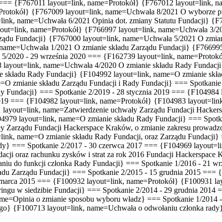
1 === {F767011 layout=link, name=Protokół} {F767012 layout=link,
=Protokół} {F767009 layout=link, name=Uchwała 8/2021
O wyborze p
=link, name=Uchwała 6/2021
Opinia dot. zmiany Statutu Fundacji
} {F
ayout=link, name=Protokół} {F766997 layout=link, name=Uchwała 3/
ządu Fundacji
} {F767000 layout=link, name=Uchwała 5/2021
O zmian
, name=Uchwała 1/2021
O zmianie składu Zarządu Fundacji
} {F766995
5/2020 - 29 września 2020 === {F162739 layout=link, name=Protokó
 layout=link, name=Uchwała 4/2020 O zmianie składu Rady Fundacji
 składu Rady Fundacji} {F104992 layout=link, name=O zmianie skład
=O zmianie składu Zarządu Fundacji i Rady Fundacji} === Spotkanie
y Fundacji} === Spotkanie 2/2019 - 28 stycznia 2019 === {F104984 
 2019 === {F104982 layout=link, name=Protokół} {F104983 layout=lin
layout=link, name=Zatwierdzenie uchwały Zarządu Fundacji Hackersp
4979 layout=link, name=O zmianie składu Rady Fundacji} === Spotka
Zarządu Fundacji Hackerspace Kraków, o zmianie zakresu prowadzone
ink, name=O zmianie składu Rady Fundacji, oraz Zarządu Fundacji} 
dy} === Spotkanie 2/2017 - 30 czerwca 2017 === {F104969 layout=l
fundacji oraz rachunku zysków i strat za rok 2016 Fundacji Hackerspa
niu do funkcji członka Rady Fundacji} === Spotkanie 1/2016 - 21 
ładu Zarządu Fundacji} === Spotkanie 2/2015 - 15 grudnia 2015 === 
marca 2015 === {F100932 layout=link, name=Protokół} {F100931 layo
ngu w siedzibie Fundacji} === Spotkanie 2/2014 - 29 grudnia 2014 
name=Opinia o zmianie sposobu wyboru władz} === Spotkanie 1/2014 -
go} {F100713 layout=link, name=Uchwała o odwołaniu członka rady