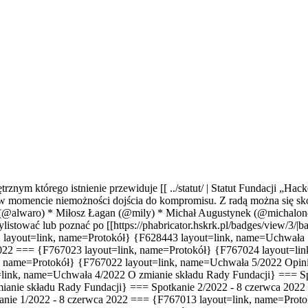
którego istnienie przewiduje [[ ../statut/ | Statut Fundacji „Hacker
 w momencie niemożności dojścia do kompromisu. Z radą można się s
y (@alwaro) * Miłosz Łagan (@mily) * Michał Augustynek (@michalon
stować lub poznać po [[https://phabricator.hskrk.pl/badges/view/3/|
 layout=link, name=Protokół} {F628443 layout=link, name=Uchwała
 2022 === {F767023 layout=link, name=Protokół} {F767024 layout=l
nk, name=Protokół} {F767022 layout=link, name=Uchwała 5/2022
Opini
=link, name=Uchwała 4/2022
O zmianie składu Rady Fundacji
} === S
ianie składu Rady Fundacji
} === Spotkanie 2/2022 - 8 czerwca 2022
anie 1/2022 - 8 czerwca 2022 === {F767013 layout=link, name=Pro