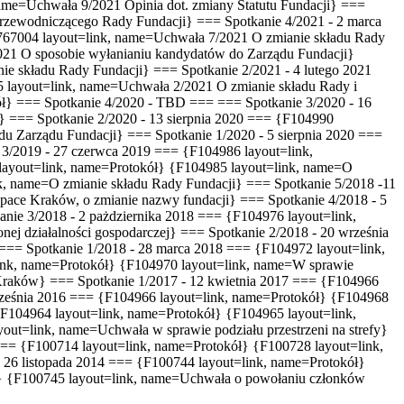
 name=Uchwała 9/2021
Opinia dot. zmiany Statutu Fundacji
} ===
rzewodniczącego Rady Fundacji
} === Spotkanie 4/2021 - 2 marca
767004 layout=link, name=Uchwała 7/2021
O zmianie składu Rady
2021
O sposobie wyłanianiu kandydatów do Zarządu Fundacji
}
ie składu Rady Fundacji
} === Spotkanie 2/2021 - 4 lutego 2021
 layout=link, name=Uchwała 2/2021
O zmianie składu Rady i
ł} === Spotkanie 4/2020 - TBD === === Spotkanie 3/2020 - 16
} === Spotkanie 2/2020 - 13 sierpnia 2020 === {F104990
u Zarządu Fundacji} === Spotkanie 1/2020 - 5 sierpnia 2020 ===
 3/2019 - 27 czerwca 2019 === {F104986 layout=link,
layout=link, name=Protokół} {F104985 layout=link, name=O
k, name=O zmianie składu Rady Fundacji} === Spotkanie 5/2018 -11
ace Kraków, o zmianie nazwy fundacji} === Spotkanie 4/2018 - 5
nie 3/2018 - 2 pażdziernika 2018 === {F104976 layout=link,
j działalności gospodarczej} === Spotkanie 2/2018 - 20 września
=== Spotkanie 1/2018 - 28 marca 2018 === {F104972 layout=link,
ink, name=Protokół} {F104970 layout=link, name=W sprawie
ce Kraków} === Spotkanie 1/2017 - 12 kwietnia 2017 === {F104966
września 2016 === {F104966 layout=link, name=Protokół} {F104968
{F104964 layout=link, name=Protokół} {F104965 layout=link,
ut=link, name=Uchwała w sprawie podziału przestrzeni na strefy}
=== {F100714 layout=link, name=Protokół} {F100728 layout=link,
 26 listopada 2014 === {F100744 layout=link, name=Protokół}
} {F100745 layout=link, name=Uchwała o powołaniu członków