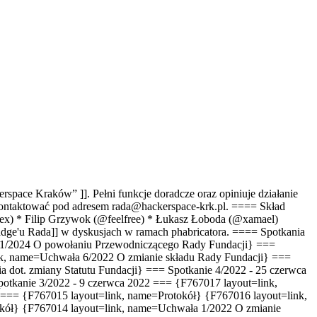
space Kraków” ]]. Pełni funkcje doradcze oraz opiniuje działanie
kontaktować pod adresem rada@hackerspace-krk.pl. ==== Skład
ex) * Filip Grzywok (@feelfree) * Łukasz Łoboda (@xamael)
badge'u Rada]] w dyskusjach w ramach phabricatora. ==== Spotkania
 1/2024 O powołaniu Przewodniczącego Rady Fundacji} ===
ink, name=Uchwała 6/2022
O zmianie składu Rady Fundacji
} ===
a dot. zmiany Statutu Fundacji
} === Spotkanie 4/2022 - 25 czerwca
potkanie 3/2022 - 9 czerwca 2022 === {F767017 layout=link,
 === {F767015 layout=link, name=Protokół} {F767016 layout=link,
tokół} {F767014 layout=link, name=Uchwała 1/2022
O zmianie