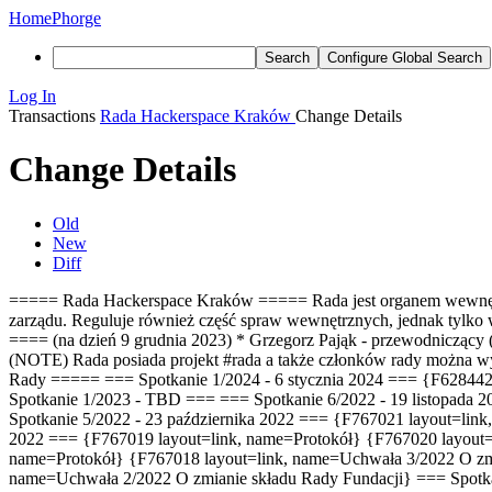
Home
Phorge
Search
Configure Global Search
Log In
Transactions
Rada Hackerspace Kraków
Change Details
Change Details
Old
New
Diff
===== Rada Hackerspace Kraków ===== Rada jest organem wewnętrznym 
zarządu. Reguluje również część spraw wewnętrznych, jednak tylko
==== (na dzień 9 grudnia 2023) * Grzegorz Pająk - przewodnicząc
(NOTE) Rada posiada projekt #rada a także członków rady można wyli
Rady ===== === Spotkanie 1/2024 - 6 stycznia 2024 === {F628442
Spotkanie 1/2023 - TBD === === Spotkanie 6/2022 - 19 listopada
Spotkanie 5/2022 - 23 października 2022 === {F767021 layout=li
2022 === {F767019 layout=link, name=Protokół} {F767020 layout
name=Protokół} {F767018 layout=link, name=Uchwała 3/2022
O zm
name=Uchwała 2/2022
O zmianie składu Rady Fundacji
} === Spotk