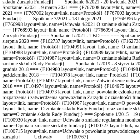
składu Zarządu Fundacji
} === Spotkanie 6/2021 - 20 kwietnia 202
Spotkanie 5/2021 - 9 marca 2021 === {F767008 layout=link, name
2021 === {F767002 layout=link, name=Protokół} {F767003 layout
Fundacji
} === Spotkanie 3/2021 - 18 lutego 2021 === {F766996 l
{F766998 layout=link, name=Uchwała 4/2021
O zmianie składu Zar
=== {F766993 layout=link, name=Protokół} {F766994 layout=link
Zarządu Fundacji
} === Spotkanie 1/2021 - TBD === === Spotkanie 
sierpnia 2020 === {F162737 layout=link, name=Protokół} {F162738
layout=link, name=Protokół} {F104991 layout=link, name=O zmianie
{F104988 layout=link, name=Protokół} {F104989 layout=link, name
name=Protokół} {F104987 layout=link, name=O zmianie składu Rad
zmianie składu Rady Fundacji} === Spotkanie 1/2019 - 8 stycznia
grudnia 2018 === {F104980 layout=link, name=Protokół} {F104981 
pażdziernika 2018 === {F104978 layout=link, name=Protokół} {F10
name=Protokół} {F104977 layout=link, name=Zatwierdzenie uchwały 
2018 === {F104974 layout=link, name=Protokół} {F104975 layout=l
name=Protokół} {F104973 layout=link, name=powołanie członka ra
rozpatrzenia i zatwierdzenia sprawozdania Zarządu z działalności 
layout=link, name=Protokół} {F104967 layout=link, name=O powoła
layout=link, name=O zmianie składu Rady Fundacji oraz zmianie sk
name=O zmianie składu Rady Fundacji} === Spotkanie 1/2015 - 19 
{F100930 layout=link, name=Uchwała o zmianie regulaminu monitori
name=Opinia o zmianie siedziby fundacji} {F100727 layout=link, 
{F100715 layout=link, name=Uchwała o powołaniu przewodniczące
zarządu} ==== Uchwały ==== {F100767}