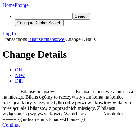
Home
Phorge
Search
Configure Global Search
Log In
Transactions
Bilanse finansowe
Change Details
Change Details
Old
New
Diff
====== Bilanse finansowe ====== Bilanse finansowe z miesiąca
na miesiąc. Bilans ogólny to rzeczywisty stan konta na koniec
miesiąca, który zależy nie tylko od wpływów i kosztów w danym
miesiącu ale i bilansów z poprzednich miesięcy. Z bilansu
wyłączone są wpływy i koszty WebMuses.
===== Autoindex
===== {{indexmenu>:Finanse:Bilanse:}}
Continue