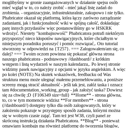
moglibyśmy w gronie zaangażowanych w działanie spejsu osób
mieć wgląd w to, co należy zrobić - mieć jakąś listę zadań do
zrobienia. - organizacyjnie, infrastrukturalnie, zakupowo i nie tylko.
Phabricator okazał się platformą, która łączy zarówno zarządzanie
zadaniami, jak i funkcjonalność wiki w spójną całość, dokładając
parę innych przydasiów więc postanowiliśmy go w HSKRK
wdrożyć. Niestety "kombajnowość" Phabricatora potrafi niektórym
przysporzyć nieco kłopotów nawigacyjnych, które chciałbym w
niniejszym poradniku poruszyć i pomóc rozwiązać
,. Oto tutorial
stworzony w odpowiedzi na {T257}
. === Zalogowałem/am się, co
dalej? === Twoim oczom powinna się pokazać główna strona
naszego phabricatora - podstawowy //dashboard// z krótkim
wstępem i listą wydarzeń w naszym kalendarzu,. Po lewej stronie
widzimy pasek nawigacyjny z opcjami w języku angielskim. A więc
po kolei (NOTE) Na skutek wskazówek, feedbacku od Was
struktura menu może ulegnąć małemu przemeblowaniu, a poniższe
screeny mogą stracić aktualność - jeśli tak jest, załóż taska i oznacz
tam #documentation_working_group - jak założyć taska? Dowiesz
się za chwilę ;D {F106349 size=full} **Home** - strona główna,
to, co w tym momencie widzisz **For members** - strona
(//dashboard//) dostępny tylko dla osób zalogowanych, który w
założeniu pokazuje w przystępny sposób zadania, którymi można
się w wolnym czasie zająć. Tam też jest W38, czyli panel ze
skróconą instrukcją działania Phabricatora. **Blog** - ponieważ
omawiany kombajn ma również platformę do tworzenia blogów,