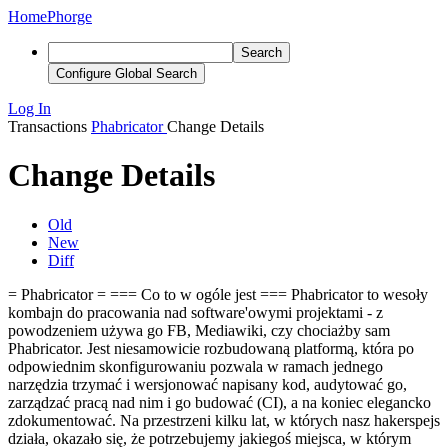
Home
Phorge
Search
Configure Global Search
Log In
Transactions
Phabricator
Change Details
Change Details
Old
New
Diff
= Phabricator = === Co to w ogóle jest === Phabricator to wesoły
kombajn do pracowania nad software'owymi projektami - z
powodzeniem używa go FB, Mediawiki, czy chociażby sam
Phabricator. Jest niesamowicie rozbudowaną platformą, która po
odpowiednim skonfigurowaniu pozwala w ramach jednego
narzędzia trzymać i wersjonować napisany kod, audytować go,
zarządzać pracą nad nim i go budować (CI), a na koniec elegancko
zdokumentować. Na przestrzeni kilku lat, w których nasz hakerspejs
działa, okazało się, że potrzebujemy jakiegoś miejsca, w którym