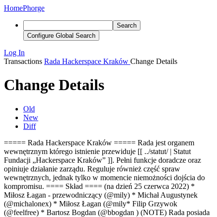
Home
Phorge
Search
Configure Global Search
Log In
Transactions
Rada Hackerspace Kraków
Change Details
Change Details
Old
New
Diff
===== Rada Hackerspace Kraków ===== Rada jest organem
wewnętrznym którego istnienie przewiduje [[ ../statut/ | Statut
Fundacji „Hackerspace Kraków” ]]. Pełni funkcje doradcze oraz
opiniuje działanie zarządu. Reguluje również część spraw
wewnętrznych, jednak tylko w momencie niemożności dojścia do
kompromisu. ==== Skład ==== (na dzień 25 czerwca 2022) *
Miłosz Łagan - przewodniczący (@mily) * Michał Augustynek
(@michalonex)
* Miłosz Łagan (@mily
* Filip Grzywok
(@feelfree
) * Bartosz Bogdan (@bbogdan
)
(NOTE) Rada posiada