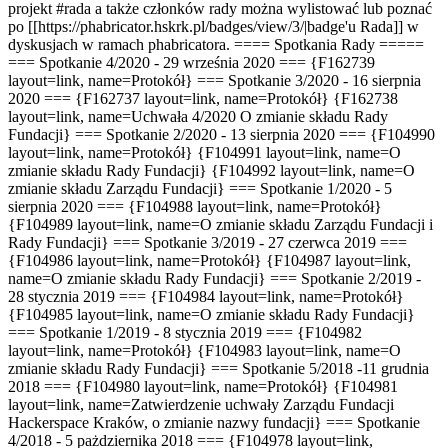
projekt #rada a także członków rady można wylistować lub poznać
po [[https://phabricator.hskrk.pl/badges/view/3/|badge'u Rada]] w
dyskusjach w ramach phabricatora. ==== Spotkania Rady =====
=== Spotkanie 4/2020 - 29 września 2020 === {F162739
layout=link, name=Protokół} === Spotkanie 3/2020 - 16 sierpnia
2020 === {F162737 layout=link, name=Protokół} {F162738
layout=link, name=Uchwała 4/2020 O zmianie składu Rady
Fundacji} === Spotkanie 2/2020 - 13 sierpnia 2020 === {F104990
layout=link, name=Protokół} {F104991 layout=link, name=O
zmianie składu Rady Fundacji} {F104992 layout=link, name=O
zmianie składu Zarządu Fundacji} === Spotkanie 1/2020 - 5
sierpnia 2020 === {F104988 layout=link, name=Protokół}
{F104989 layout=link, name=O zmianie składu Zarządu Fundacji i
Rady Fundacji} === Spotkanie 3/2019 - 27 czerwca 2019 ===
{F104986 layout=link, name=Protokół} {F104987 layout=link,
name=O zmianie składu Rady Fundacji} === Spotkanie 2/2019 -
28 stycznia 2019 === {F104984 layout=link, name=Protokół}
{F104985 layout=link, name=O zmianie składu Rady Fundacji}
=== Spotkanie 1/2019 - 8 stycznia 2019 === {F104982
layout=link, name=Protokół} {F104983 layout=link, name=O
zmianie składu Rady Fundacji} === Spotkanie 5/2018 -11 grudnia
2018 === {F104980 layout=link, name=Protokół} {F104981
layout=link, name=Zatwierdzenie uchwały Zarządu Fundacji
Hackerspace Kraków, o zmianie nazwy fundacji} === Spotkanie
4/2018 - 5 pażdziernika 2018 === {F104978 layout=link,