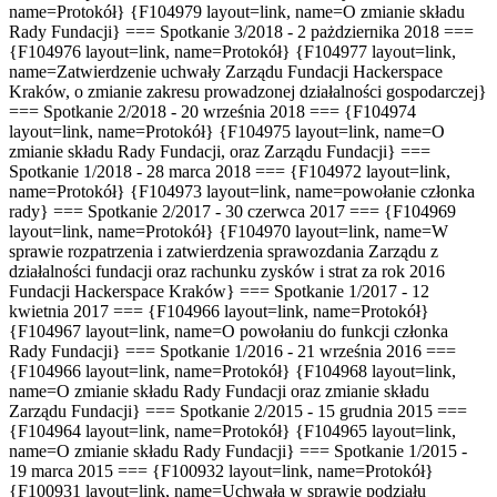
name=Protokół} {F104979 layout=link, name=O zmianie składu
Rady Fundacji} === Spotkanie 3/2018 - 2 pażdziernika 2018 ===
{F104976 layout=link, name=Protokół} {F104977 layout=link,
name=Zatwierdzenie uchwały Zarządu Fundacji Hackerspace
Kraków, o zmianie zakresu prowadzonej działalności gospodarczej}
=== Spotkanie 2/2018 - 20 września 2018 === {F104974
layout=link, name=Protokół} {F104975 layout=link, name=O
zmianie składu Rady Fundacji, oraz Zarządu Fundacji} ===
Spotkanie 1/2018 - 28 marca 2018 === {F104972 layout=link,
name=Protokół} {F104973 layout=link, name=powołanie członka
rady} === Spotkanie 2/2017 - 30 czerwca 2017 === {F104969
layout=link, name=Protokół} {F104970 layout=link, name=W
sprawie rozpatrzenia i zatwierdzenia sprawozdania Zarządu z
działalności fundacji oraz rachunku zysków i strat za rok 2016
Fundacji Hackerspace Kraków} === Spotkanie 1/2017 - 12
kwietnia 2017 === {F104966 layout=link, name=Protokół}
{F104967 layout=link, name=O powołaniu do funkcji członka
Rady Fundacji} === Spotkanie 1/2016 - 21 września 2016 ===
{F104966 layout=link, name=Protokół} {F104968 layout=link,
name=O zmianie składu Rady Fundacji oraz zmianie składu
Zarządu Fundacji} === Spotkanie 2/2015 - 15 grudnia 2015 ===
{F104964 layout=link, name=Protokół} {F104965 layout=link,
name=O zmianie składu Rady Fundacji} === Spotkanie 1/2015 -
19 marca 2015 === {F100932 layout=link, name=Protokół}
{F100931 layout=link, name=Uchwała w sprawie podziału