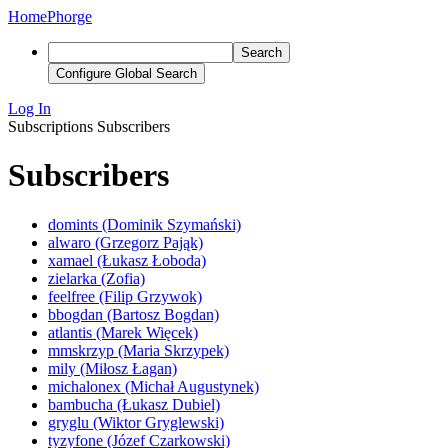
Home
Phorge
Search
Configure Global Search
Log In
Subscriptions
Subscribers
Subscribers
domints (Dominik Szymański)
alwaro (Grzegorz Pająk)
xamael (Łukasz Łoboda)
zielarka (Zofia)
feelfree (Filip Grzywok)
bbogdan (Bartosz Bogdan)
atlantis (Marek Więcek)
mmskrzyp (Maria Skrzypek)
mily (Miłosz Łagan)
michalonex (Michał Augustynek)
bambucha (Łukasz Dubiel)
gryglu (Wiktor Gryglewski)
tyzyfone (Józef Czarkowski)