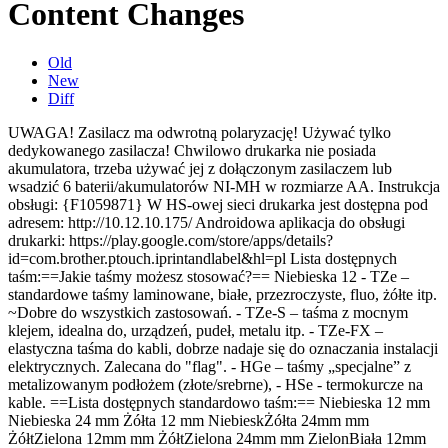
Content Changes
Old
New
Diff
UWAGA! Zasilacz ma odwrotną polaryzację! Używać tylko
dedykowanego zasilacza!
Chwilowo drukarka nie posiada
akumulatora, trzeba używać jej z dołączonym zasilaczem lub
wsadzić 6 baterii/akumulatorów NI-MH w rozmiarze AA.
Instrukcja
obsługi: {F1059871}
W HS-owej sieci drukarka jest dostępna pod
adresem: http://10.12.10.175/
Androidowa aplikacja do obsługi
drukarki: https://play.google.com/store/apps/details?
id=com.brother.ptouch.iprintandlabel&hl=pl
Lista dostępnych
taśm:
==Jakie taśmy możesz stosować?==
Niebieska 12
- TZe –
standardowe taśmy laminowane, białe, przezroczyste, fluo, żółte itp.
~Dobre do wszystkich zastosowań. - TZe‑S – taśma z mocnym
klejem, idealna do, urządzeń, pudeł, metalu itp. - TZe‑FX –
elastyczna taśma do kabli, dobrze nadaje się do oznaczania instalacji
elektrycznych. Zalecana do "flag". - HGe – taśmy „specjalne” z
metalizowanym podłożem (złote/srebrne), - HSe - termokurcze na
kable. ==Lista dostępnych standardowo taśm:== Niebieska 12 mm
Niebieska 24 mm Żółta 12
mm
Niebiesk
Żółt
a 24
mm
mm
Żółt
Zielon
a 12
mm
mm
Żółt
Zielon
a 24
mm
mm
Zielon
Biał
a 12
mm