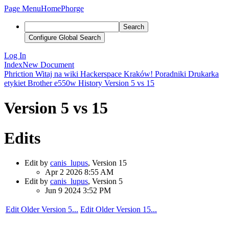
Page Menu
Home
Phorge
Search
Configure Global Search
Log In
Index
New Document
Phriction
Witaj na wiki Hackerspace Kraków!
Poradniki
Drukarka
etykiet Brother e550w
History
Version 5 vs 15
Version 5 vs 15
Edits
Edit by
canis_lupus
, Version 15
Apr 2 2026 8:55 AM
Edit by
canis_lupus
, Version 5
Jun 9 2024 3:52 PM
Edit Older Version 5...
Edit Older Version 15...