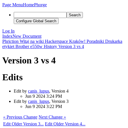
Page Menu
Home
Phorge
Search
Configure Global Search
Log In
Index
New Document
Phriction
Witaj na wiki Hackerspace Kraków!
Poradniki
Drukarka
etykiet Brother e550w
History
Version 3 vs 4
Version 3 vs 4
Edits
Edit by
canis_lupus
, Version 4
Jun 9 2024 3:24 PM
Edit by
canis_lupus
, Version 3
Jun 9 2024 3:22 PM
« Previous Change
Next Change »
Edit Older Version 3...
Edit Older Version 4...