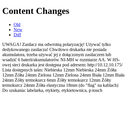
Content Changes
Old
New
Diff
UWAGA! Zasilacz ma odwrotną polaryzację! Używać tylko
dedykowanego zasilacza! Chwilowo drukarka nie posiada
akumulatora, trzeba używać jej z dołączonym zasilaczem lub
wsadzić 6 baterii/akumulatorów NI-MH w rozmiarze AA. W HS-
owej sieci drukarka jest dostępna pod adresem: http://10.12.10.175/
Lista dostępnych taśm: Niebieska 12mm Niebieska 24mm Żółta
12mm Żółta 24mm Zielona 12mm Zielona 24mm Biała 12mm Biała
24mm Żółty termokurcz 6mm Żółty termokurcz 12mm Żółty
termokurcz 24mm Żółta elastyczna 18mm (do "flag" na kablach)
Do szukania: labelarka, etykiety, etykietownica, p-touch